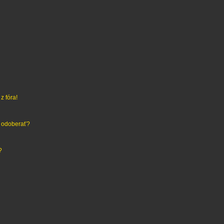
z fóra!
h odoberať?
?