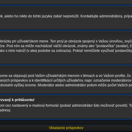
 alebo ho nikto do tohto jazyka zatiaľ nepreložil. Kontaktujte administrátora, prípa
obrázky pri užívateľskom mene. Ten prvý je obrázok spojený s Vašou úrovňou, zvyča
 fóre. Pod ním sa môže nachádzať väčší obrázok, známy ako "postavička" (avatar), č
i ako s nimi naloží (v akej podobe sa zobrazia). Pokiaľ nemôžete využívať postavičky
vne sa objavujú pod Vašim užívateľským menom v témach a vo Vašom profile, čo z
aných príspevkov a k identifikácií určitých užívateľov, napr. označenie moderátoro
dosiahli vyššej úrovne. Moderátor alebo administrátor potom môže počet Vašich pr
zvaný k prihláseniu!
om cez nastavený e-mailový formulár (pokiaľ administrátor túto možnosť povolil). 
adresy.
Vkladanie príspevkov