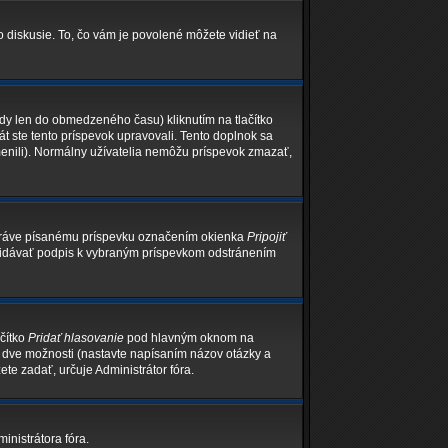
o diskusie. To, čo vám je povolené môžete vidieť na
edy len do obmedzeného času) kliknutím na tlačítko
át ste tento príspevok upravovali. Tento doplnok sa
menili). Normálny užívatelia nemôžu príspevok zmazať,
 práve písanému príspevku označením okienka
Pripojiť
epridávať podpis k vybraným príspevkom odstránením
ačítko
Pridať hlasovanie
pod hlavným oknom na
ň dve možnosti (nastavte napísaním názov otázky a
te zadať, určuje Administrátor fóra.
inistrátora fóra.