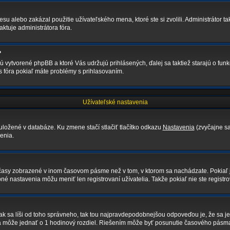
su alebo zakázal použitie užívateľského mena, ktoré ste si zvolili. Administrátor ta
ktuje administrátora fóra.
?
sú vytvorené phpBB a ktoré Vás udržujú prihlásených, ďalej sa taktiež starajú o fun
s fóra pokiaľ máte problémy s prihlasovaním.
Užívateľské nastavenia
uložené v databáze. Ku zmene stačí stlačiť tlačítko odkazu
Nastavenia
(zvyčajne sa
enia.
ú časy zobrazené v inom časovom pásme než v tom, v ktorom sa nachádzate. Pokiaľ 
astavenia môžu meniť len registrovaní užívatelia. Takže pokiaľ nie ste registrova
j tak sa líši od toho správneho, tak tou najpravdepodobnejšou odpoveďou je, že sa j
a môže jednať o 1 hodinový rozdiel. Riešením môže byť posunutie časového pásma