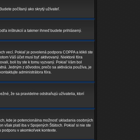
Budete počítaný ako skrytý užívateľ.
odľa inštrukcií a takmer ihneď budete prihlásený.
ch vecí. Pokiaľ je povolená podpora COPPA a klikli ste
potom Váš účet musí byť aktivovaný. Niektoré fóra
ovali, boli by ste k tomu vyzvaný. Pokiaľ Vám bol
latná. Jedným z dôvodov, prečo sa aktivácia používa, je
kontaktujte administrátora fóra.
ežné, že sa pravidelne odstraňujú užívatelia, ktorí
nkach, kde je potencionálna možnosť ukladania osobných
 však platí iba v Spojených Štátoch. Pokiaľ si nie ste
u podporu v akomkoľvek kontexte.