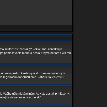
áto skutočnosť zobrazí)? Pokiaľ áno, kontaktujte
lujte prihlasovacie meno a heslo. Obyčajne toto býva ten
Vám umožní prístup k ostatným službám nedostupným
a registráciu doporučujeme. Zaberie to len chvíľu.
iu Vášho účtu niekým iným. Aby ste zostali prihlásený,
ovej kaviarne, na univerzite atď.