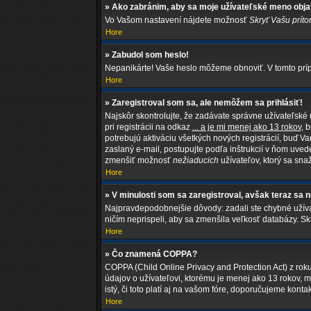
» Ako zabránim, aby sa moje užívateľské meno obja
Vo Vašom nastavení nájdete možnosť
Skryť Vašu príto
Hore
» Zabudol som heslo!
Nepanikárte! Vaše heslo môžeme obnoviť. V tomto prípa
Hore
» Zaregistroval som sa, ale nemôžem sa prihlásiť!
Najskôr skontrolujte, že zadávate správne užívateľské
pri registrácii na odkaz
... a je mi menej ako 13 rokov
, 
potrebujú aktiváciu všetkých nových registrácií, buď Va
zaslaný e-mail, postupujte podľa inštrukcií v ňom uvede
zmenšiť možnosť
nežiaducich
užívateľov, ktorý sa snaž
Hore
» V minulosti som sa zaregistroval, avšak teraz sa 
Najpravdepodobnejšie dôvody: zadali ste chybné užívateľ
ničím neprispeli, aby sa zmenšila veľkosť databázy. Sk
Hore
» Čo znamená COPPA?
COPPA (Child Online Privacy and Protection Act) z rok
údajov o užívateľovi, ktorému je menej ako 13 rokov, mu
istý, či toto platí aj na vašom fóre, doporučujeme 
Hore