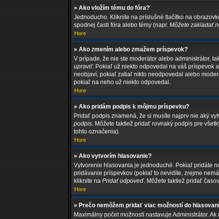
» Ako vložím tému do fóra?
Jednoducho. Kliknite na príslušné tlačítko na obrazov
spodnej časti fóra alebo témy (napr.
Môžete zakladať no
Hore
» Ako zmením alebo zmažem príspevok?
V prípade, že nie ste moderátor alebo administrátor, 
upraviť
. Pokiaľ už niekto odpovedal na váš príspevok a
neobjaví, pokiaľ zatiaľ nikto neodpovedal alebo moder
pokiaľ na neho už niekto odpovedal.
Hore
» Ako pridám podpis k môjmu príspevku?
Pridať podpis znamená, že si musíte najprv nie aký vytv
podpis
. Môžete taktiež pridať rovnaký podpis pre vše
tohto označenia).
Hore
» Ako vytvorím hlasovanie?
Vytvorenie hlasovania je jednoduché. Pokiaľ pridáte nov
pridávanie príspevkov (pokiaľ to nevidíte, zrejme nem
kliknite na
Pridať odpoveď
. Môžete taktiež pridať čas
Hore
» Prečo nemôžem pridať viac možností do hlasovan
Maximálny počet možností nastavuje Administrátor. Ak m