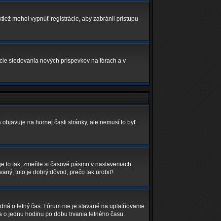
ktiež mohol vypnúť registrácie, aby zabránil prístupu
kcie sledovania nových príspevkov na fórach a v
 objavuje na hornej časti stránky, ale nemusí to byť
je to tak, zmeňte si časové pásmo v nastaveniach.
ný, toto je dobrý dôvod, prečo tak urobiť!
edná o letný čas. Fórum nie je stavané na uplatňovanie
 o jednu hodinu po dobu trvania letného času.