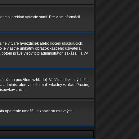
dne si preklad vytvorte sami. Pre viac informácií
jne v tvare hviezdičiek alebo kociek ukazujúcich,
o je vlastne unikátny obrázok každého užívateľa.
, potom práve vtedy toto administrátori zakázali, a Vy
áleží na použitom vzhľade). Väčšina diskusných fór
v a administrátorov môže mať zvláštny vzhľad. Prosím,
íspevkov znížiť.
Toto opatrenie umožňuje zbaviť sa otravných