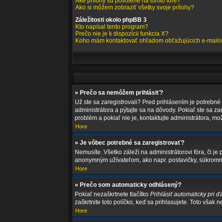
Aké prílohy sú povolené na tomto fóre?
Ako si môžem zobraziť všetky svoje prílohy?
Záležitosti okolo phpBB 3
Kto napísal tento program?
Prečo nie je k dispozícii funkcia X?
Koho mám kontaktovať ohľadom obťažujúcich e-mailov 
» Prečo sa nemôžem prihlásiť?
Už ste sa zaregistrovali? Pred prihlásením je potrebné
administrátora a pýtajte sa na dôvody. Pokiaľ ste sa za
problém a pokiaľ nie je, kontaktujte administrátora, m
Hore
» Je vôbec potrebné sa zaregistrovať?
Nemusíte. Všetko záleží na administrátorovi fóra, či 
anonymným užívateľom, ako napr. postavičky, súkromné 
Hore
» Prečo som automaticky odhlásený?
Pokiaľ nezaškrtnete tlačítko
Prihlásiť automaticky pri ď
zaškrtnite toto políčko, keď sa prihlasujete. Toto však 
Hore