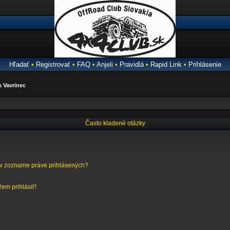
Hľadať
•
Registrovať
•
FAQ
•
Anjeli
•
Pravidlá
•
Rapid Link
•
Prihlásenie
ra
Vavrinec
Často kladené otázky
 v zozname práve prihlásených?
em prihlásiť!