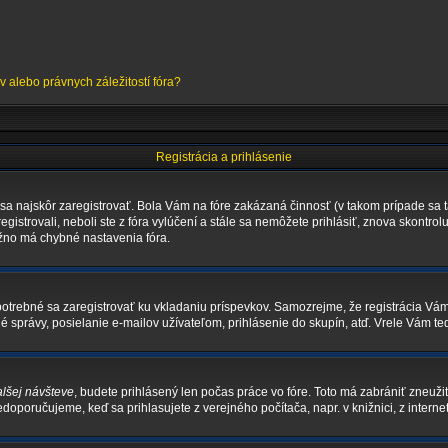
alebo právnych záležitostí fóra?
Registrácia a prihlásenie
 sa najskôr zaregistrovať. Bola Vám na fóre zakázaná činnosť (v takom prípade sa t
registrovali, neboli ste z fóra vylúčení a stále sa nemôžete prihlásiť, znova skontro
ožno má chybné nastavenia fóra.
je potrebné sa zaregistrovať ku vkladaniu príspevkov. Samozrejme, že registrácia 
správy, posielanie e-mailov užívateľom, prihlásenie do skupín, atď. Vrele Vám ted
alšej návšteve
, budete prihlásený len počas práce vo fóre. Toto má zabrániť zneužit
nedoporučujeme, keď sa prihlasujete z verejného počítača, napr. v knižnici, z internet