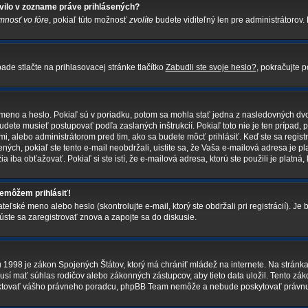
vilo v zozname práve prihlásených?
mnosť vo fóre
, pokiaľ túto možnosť
zvolíte
budete viditeľný len pre administrátorov. 
de stlačte na prihlasovacej stránke tlačítko
Zabudli ste svoje heslo?
, pokračujte p
 meno a heslo. Pokiaľ sú v poriadku, potom sa mohla stať jedna z nasledovných dvo
budete musieť postupovať podľa zaslaných inštrukcií. Pokiaľ toto nie je ten prípad, 
mi, alebo administrátorom pred tim, ako sa budete môcť prihlásiť. Keď ste sa registr
ných, pokiaľ ste tento e-mail neobdržali, uistite sa, že Vaša e-mailová adresa je p
ia iba obťažovať. Pokiaľ si ste istí, že e-mailová adresa, ktorú ste použili je platná, 
nemôžem prihlásiť!
ské meno alebo heslo (skontrolujte e-mail, ktorý ste obdržali pri registrácií). Je b
úste sa zaregistrovať znova a zapojte sa do diskusie.
u 1998 je zákon Spojených Štátov, ktorý má chrániť mládež na internete. Na strá
sí mať súhlas rodičov alebo zákonných zástupcov, aby tieto data uložil. Tento zákon
kontaktovať vášho právneho poradcu, phpBB Team nemôže a nebude poskytovať právn