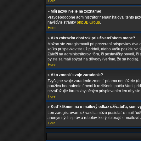
Hore
» Môj jazyk nie je na zozname!
Pravdepodobne administrátor nenainštaloval tento jazyk,
navštívte stránky
phpBB Group
.
Hore
» Ako zobrazím obrázok pri užívateľskom mene?
Možno ste zaregistrovali pri prezeraní príspevkov dva 
koľko príspevkov ste už pridali, alebo Vašu pozíciu vo
Záleží na administrátorovi fóra, či postavičky povolí, č
by ste sa mali spýtať na dôvody (veríme, že sa hodia).
Hore
» Ako zmeniť svoje zaradenie?
Zvyčajne svoje zaradenie zmeniť priamo nemôžete (úro
používa hodnotenie úrovní k rozlíšeniu počtu Vami prid
nezaťažujte fórum zbytočným prispievaním len aby ste 
Hore
» Keď kliknem na e-mailový odkaz užívateľa, som vy
Len zaregistrovaní užívatelia môžu posielať e-mail ľuď
anonymných správ a robotov, ktorý zbierajú e-mailové 
Hore