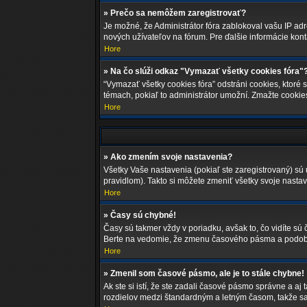
» Prečo sa nemôžem zaregistrovať?
Je možné, že Administrátor fóra zablokoval vašu IP adre
nových užívateľov na fórum. Pre ďalšie informácie konta
Hore
» Na čo slúži odkaz "Vymazať všetky cookies fóra"
“Vymazať všetky cookies fóra” odstráni cookies, ktoré 
témach, pokiaľ to administrátor umožní. Zmažte cookie
Hore
» Ako zmením svoje nastavenia?
Všetky Vaše nastavenia (pokiaľ ste zaregistrovaný) sú 
pravidlom). Takto si môžete zmeniť všetky svoje nastav
Hore
» Časy sú chybné!
Časy sú takmer vždy v poriadku, avšak to, čo vidíte s
Berte na vedomie, že zmenu časového pásma a podobné n
Hore
» Zmenil som časové pásmo, ale je to stále chybne!
Ak ste si istí, že ste zadali časové pásmo správne a a
rozdielov medzi štandardným a letným časom, takže s