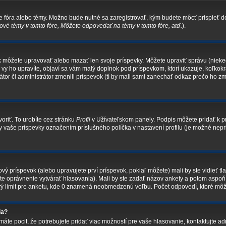
ke fóra alebo témy. Možno bude nutné sa zaregistrovať, kým budete môcť prispieť d
vé témy v tomto fóre, Môžete odpovedať na témy v tomto fóre, atď.
).
tak môžete upravovať alebo mazať len svoje príspevky. Môžete upraviť správu (niek
 vy ho upravíte, objaví sa vám malý doplnok pod príspevkom, ktorí ukazuje, koľkokr
átor či administrátor zmenili príspevok (tí by mali sami zanechať odkaz prečo ho z
oriť. To urobíte cez stránku
Profil
v Užívateľskom panely. Podpis môžete pridať k
tky vaše príspevky označením príslušného políčka v nastavení profilu (je možné n
ý príspevok (alebo upravujete prví príspevok, pokiaľ môžete) mali by ste vidieť tl
áte oprávnenie vytvárať hlasovania). Mali by ste zadať názov ankety a potom aspo
ový limit pre anketu, kde 0 znamená neobmedzenú voľbu. Počet odpovedí, ktoré môže
ia?
áte pocit, že potrebujete pridať viac možností pre vaše hlasovanie, kontaktujte adm