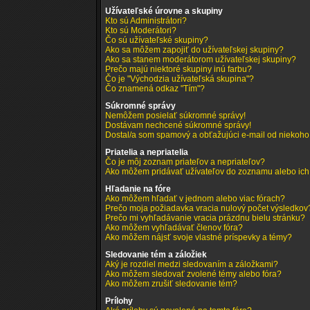
Užívateľské úrovne a skupiny
Kto sú Administrátori?
Kto sú Moderátori?
Čo sú užívateľské skupiny?
Ako sa môžem zapojiť do užívateľskej skupiny?
Ako sa stanem moderátorom užívateľskej skupiny?
Prečo majú niektoré skupiny inú farbu?
Čo je "Východzia užívateľská skupina"?
Čo znamená odkaz "Tím"?
Súkromné správy
Nemôžem posielať súkromné správy!
Dostávam nechcené súkromné správy!
Dostal/a som spamový a obťažujúci e-mail od niekoho 
Priatelia a nepriatelia
Čo je môj zoznam priateľov a nepriateľov?
Ako môžem pridávať užívateľov do zoznamu alebo ic
Hľadanie na fóre
Ako môžem hľadať v jednom alebo viac fórach?
Prečo moja požiadavka vracia nulový počet výsledkov
Prečo mi vyhľadávanie vracia prázdnu bielu stránku?
Ako môžem vyhľadávať členov fóra?
Ako môžem nájsť svoje vlastné príspevky a témy?
Sledovanie tém a záložiek
Aký je rozdiel medzi sledovaním a záložkami?
Ako môžem sledovať zvolené témy alebo fóra?
Ako môžem zrušiť sledovanie tém?
Prílohy