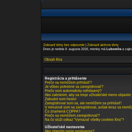
Zobraziť témy bez odpovede
|
Zobraziť aktívne témy
Dnes je nedela 9. augusta 2026, meniny má
Lubomíra
a zajt
Obsah fóra
Registrácia a prihlásenie
Prečo sa nemôžem prihlásiť?
Je vôbec potrebné sa zaregistrovať?
Prečo som automaticky odhlásený?
Ako zabránim, aby sa moje užívateľské meno objavilo
Zabudol som heslo!
Zaregistroval som sa, ale nemôžem sa prihlásiť!
V minulosti som sa zaregistroval, avšak teraz sa nemôž
Čo znamená COPPA?
Prečo sa nemôžem zaregistrovať?
Na čo slúži odkaz "Vymazať všetky cookies fóra"?
Užívateľské nastavenia
Ako zmením svoje nastavenia?