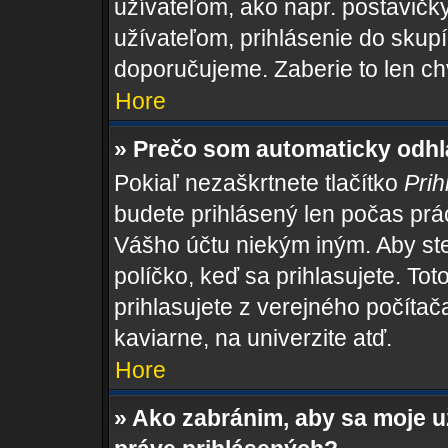
užívateľom, ako napr. postavičk
užívateľom, prihlásenie do skupí
doporučujeme. Zaberie to len ch
Hore
» Prečo som automaticky odh
Pokiaľ nezaškrtnete tlačítko
Prih
budete prihlásený len počas prác
Vášho účtu niekým iným. Aby ste 
políčko, keď sa prihlasujete. T
prihlasujete z verejného počítača,
kaviarne, na univerzite atď.
Hore
» Ako zabránim, aby sa moje 