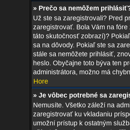
» Prečo sa nemôžem prihlásiť
Už ste sa zaregistrovali? Pred p
zaregistrovať. Bola Vám na fóre
táto skutočnosť zobrazí)? Pokiaľ
sa na dôvody. Pokiaľ ste sa zareg
stále sa nemôžete prihlásiť, zno
heslo. Obyčajne toto býva ten pro
administrátora, možno má chybn
Hore
» Je vôbec potrebné sa zaregi
Nemusíte. Všetko záleží na admin
zaregistrovať ku vkladaniu prís
umožní prístup k ostatným sl