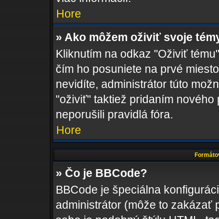
Hore
» Ako môžem oživiť svoje tém
Kliknutím na odkaz "Oživiť tému",
čím ho posuniete na prvé miesto
nevidíte, administrátor túto m
"oživiť" taktiež pridaním nového 
neporušili pravidlá fóra.
Hore
Formátov
» Čo je BBCode?
BBCode je špeciálna konfigurác
administrátor (môže to zakázať 