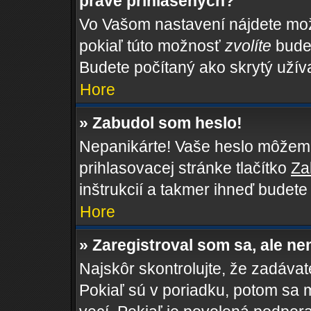
práve prihlásených?
Vo Vašom nastavení nájdete m
pokiaľ túto možnosť
zvolíte
budet
Budete počítaný ako skrytý užíva
Hore
» Zabudol som heslo!
Nepanikárte! Vaše heslo môžeme 
prihlasovacej stránke tlačítko
Za
inštrukcií a takmer ihneď budete
Hore
» Zaregistroval som sa, ale ne
Najskôr skontrolujte, že zadáva
Pokiaľ sú v poriadku, potom sa 