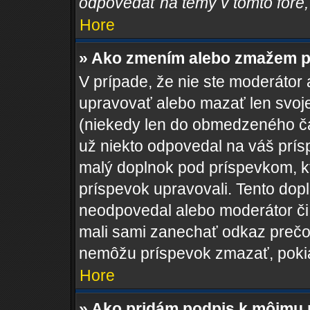
odpovedať na témy v tomto fóre,
Hore
» Ako zmením alebo zmažem p
V prípade, že nie ste moderátor 
upravovať alebo mazať len svoje
(niekedy len do obmedzeného čas
už niekto odpovedal na váš prís
malý doplnok pod príspevkom, kto
príspevok upravovali. Tento dopln
neodpovedal alebo moderátor či a
mali sami zanechať odkaz prečo 
nemôžu príspevok zmazať, pokia
Hore
» Ako pridám podpis k môjmu 