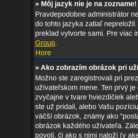
» Môj jazyk nie je na zozname!
Pravdepodobne administrátor nen
do tohto jazyka zatiaľ nepreložil
preklad vytvorte sami. Pre viac 
Group
.
Hore
» Ako zobrazím obrázok pri u
Možno ste zaregistrovali pri pre
užívateľskom mene. Ten prvý je
zvyčajne v tvare hviezdičiek al
ste už pridali, alebo Vašu pozí
väčší obrázok, známy ako "postav
obrázok každého užívateľa. Zálež
povolí, či ako s nimi naloží (v 