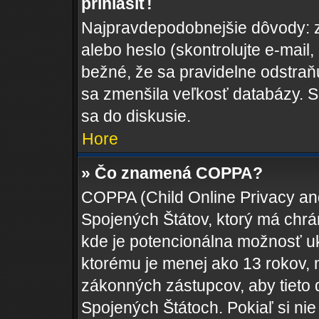
prihlásiť!
Najpravdepodobnejšie dôvody: z
alebo heslo (skontrolujte e-mail, k
bežné, že sa pravidelne odstraňuj
sa zmenšila veľkosť databázy. S
sa do diskusie.
Hore
» Čo znamená COPPA?
COPPA (Child Online Privacy and
Spojených Štátov, ktorý má chrá
kde je potencionálna možnosť uk
ktorému je menej ako 13 rokov, 
zákonných zástupcov, aby tieto da
Spojených Štátoch. Pokiaľ si nie s