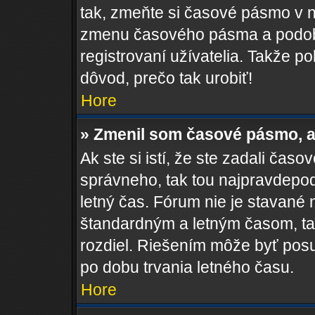
tak, zmeňte si časové pásmo v 
zmenu časového pásma a podob
registrovaní užívatelia. Takže pok
dôvod, prečo tak urobiť!
Hore
» Zmenil som časové pásmo, al
Ak ste si istí, že ste zadali čas
správneho, tak tou najpravdepo
letný čas. Fórum nie je stavané
štandardným a letným časom, ta
rozdiel. Riešením môže byť pos
po dobu trvania letného času.
Hore