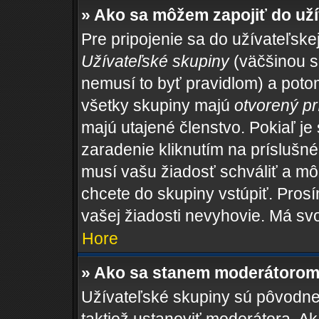
» Ako sa môžem zapojiť do uží
Pre pripojenie sa do užívateľske
Užívateľské skupiny
(väčšinou sa
nemusí to byť pravidlom) a potom
všetky skupiny majú
otvorený pr
majú utajené členstvo. Pokiaľ je
zaradenie kliknutím na príslušné
musí vašu žiadosť schváliť a mô
chcete do skupiny vstúpiť. Pros
vašej žiadosti nevyhovie. Má sv
Hore
» Ako sa stanem moderátorom 
Užívateľské skupiny sú pôvodne