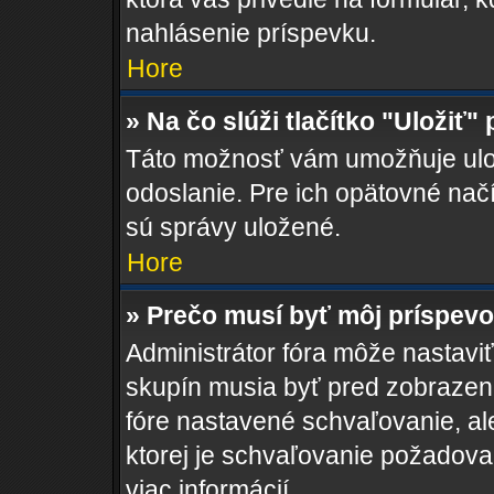
nahlásenie príspevku.
Hore
» Na čo slúži tlačítko "Uložiť"
Táto možnosť vám umožňuje ulož
odoslanie. Pre ich opätovné načí
sú správy uložené.
Hore
» Prečo musí byť môj príspev
Administrátor fóra môže nastaviť
skupín musia byť pred zobrazen
fóre nastavené schvaľovanie, ale
ktorej je schvaľovanie požadovan
viac informácií.