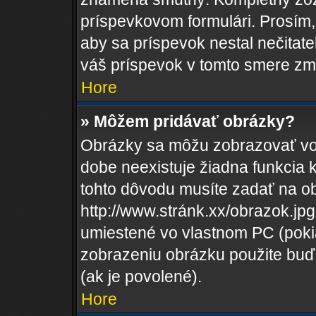
príspevkovom formulári. Prosím, 
aby sa príspevok nestal nečitat
váš príspevok v tomto smere zm
Hore
» Môžem pridávať obrázky?
Obrázky sa môžu zobrazovať vo
dobe neexistuje žiadna funkcia 
tohto dôvodu musíte zadať na o
http://www.stránk.xx/obrazok.j
umiestené vo vlastnom PC (pokiaľ
zobrazeniu obrázku použite buď
(ak je povolené).
Hore