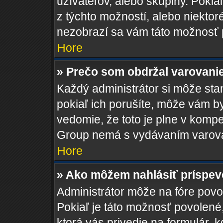
užívateľov, alebo skupiny. Poki
z týchto možností, alebo niektor
nezobrazí sa vám táto možnosť p
Hore
» Prečo som obdržal varovani
Každý administrátor si môže stan
pokiaľ ich porušíte, môže vám b
vedomie, že toto je plne v kompe
Group nemá s vydávaním varova
Hore
» Ako môžem nahlásiť príspe
Administrátor môže na fóre povol
Pokiaľ je táto možnosť povolené
ktorá vás privedie na formulár, k