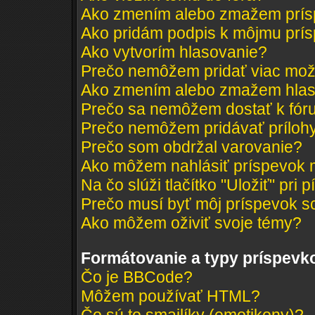
Ako zmením alebo zmažem prí
Ako pridám podpis k môjmu prí
Ako vytvorím hlasovanie?
Prečo nemôžem pridať viac mož
Ako zmením alebo zmažem hlas
Prečo sa nemôžem dostať k fór
Prečo nemôžem pridávať príloh
Prečo som obdržal varovanie?
Ako môžem nahlásiť príspevok
Na čo slúži tlačítko "Uložiť" pri 
Prečo musí byť môj príspevok s
Ako môžem oživiť svoje témy?
Formátovanie a typy príspevk
Čo je BBCode?
Môžem používať HTML?