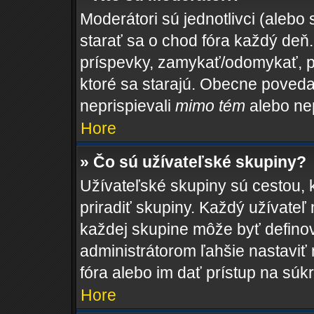
Moderátori sú jednotlivci (alebo 
starať sa o chod fóra každý de
príspevky, zamykať/odomykať, p
ktoré sa starajú. Obecne povedan
neprispievali
mimo tém
alebo nep
Hore
» Čo sú užívateľské skupiny?
Užívateľské skupiny sú cestou, 
priradiť skupiny. Každý užívateľ
každej skupine môže byť definov
administrátorom ľahšie nastaviť
fóra alebo im dať prístup na súk
Hore