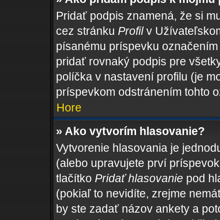
Pridať podpis znamená, že si mus
cez stránku
Profil
v Užívateľskom
písanému príspevku označením
pridať rovnaký podpis pre všet
políčka v nastavení profilu (je
príspevkom odstránením tohto o
Hore
» Ako vytvorím hlasovanie?
Vytvorenie hlasovania je jednod
(alebo upravujete prví príspevok,
tlačítko
Pridať hlasovanie
pod hl
(pokiaľ to nevidíte, zrejme nemá
by ste zadať názov ankety a po