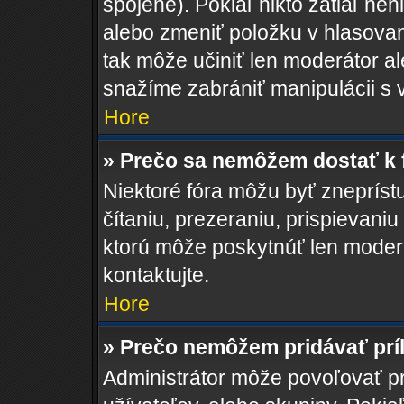
spojené). Pokiaľ nikto zatiaľ ne
alebo zmeniť položku v hlasovan
tak môže učiniť len moderátor a
snažíme zabrániť manipulácii s 
Hore
» Prečo sa nemôžem dostať k 
Niektoré fóra môžu byť zneprís
čítaniu, prezeraniu, prispievaniu
ktorú môže poskytnúť len moderát
kontaktujte.
Hore
» Prečo nemôžem pridávať prí
Administrátor môže povoľovať pri