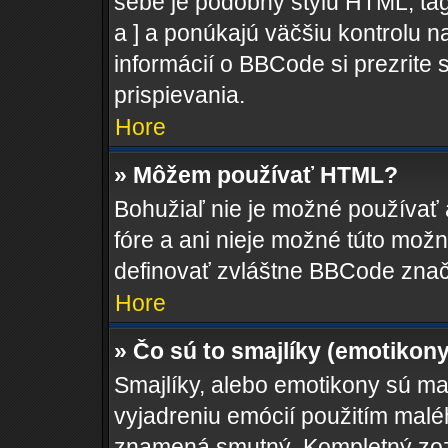
sebe je podobný štýlu HTML, tag
a ] a ponúkajú väčšiu kontrolu na
informácií o BBCode si prezrite 
prispievania.
Hore
» Môžem používať HTML?
Bohužiaľ nie je možné používať
fóre a ani nieje možné túto mož
definovať zvláštne BBCode znač
Hore
» Čo sú to smajlíky (emotikon
Smajlíky, alebo emotikony sú mal
vyjadreniu emócií použitím maléh
znamená smutný. Kompletný zozn