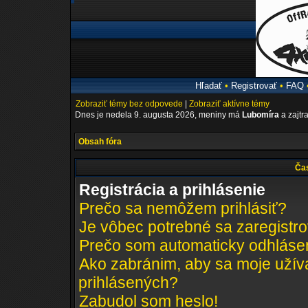
Hľadať
•
Registrovať
•
FAQ
Zobraziť témy bez odpovede
|
Zobraziť aktívne témy
Dnes je nedela 9. augusta 2026, meniny má
Lubomíra
a zajtr
Obsah fóra
Čas
Registrácia a prihlásenie
Prečo sa nemôžem prihlásiť?
Je vôbec potrebné sa zaregistr
Prečo som automaticky odhláse
Ako zabránim, aby sa moje užív
prihlásených?
Zabudol som heslo!