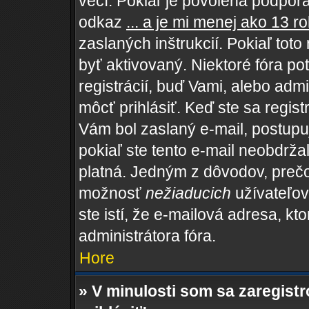
vecí. Pokiaľ je povolená podpora 
odkaz
... a je mi menej ako 13 r
zaslaných inštrukcií. Pokiaľ toto
byť aktivovaný. Niektoré fóra po
registrácií, buď Vami, alebo adm
môcť prihlásiť. Keď ste sa regist
Vám bol zaslaný e-mail, postupu
pokiaľ ste tento e-mail neobdržal
platná. Jedným z dôvodov, prečo
možnosť
nežiaducich
užívateľov,
ste istí, že e-mailová adresa, kto
administrátora fóra.
Hore
» V minulosti som sa zaregist