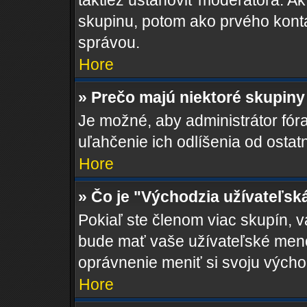
taktiež ustanoviť moderátora. Ak
skupinu, potom ako prvého kont
správou.
Hore
» Prečo majú niektoré skupiny
Je možné, aby administrátor fóra 
uľahčenie ich odlíšenia od ostat
Hore
» Čo je "Východzia užívateľsk
Pokiaľ ste členom viac skupín, 
bude mať vaše užívateľské meno
oprávnenie meniť si svoju výcho
Hore