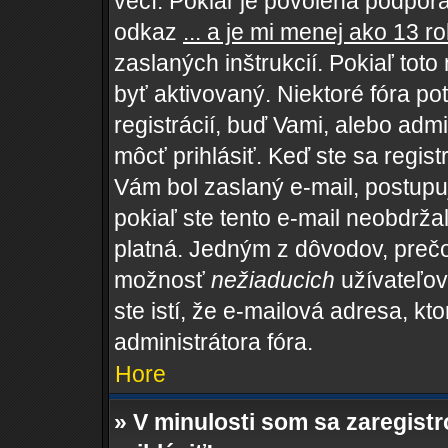
vecí. Pokiaľ je povolená podpora 
odkaz
... a je mi menej ako 13 r
zaslaných inštrukcií. Pokiaľ toto
byť aktivovaný. Niektoré fóra po
registrácií, buď Vami, alebo adm
môcť prihlásiť. Keď ste sa regist
Vám bol zaslaný e-mail, postupu
pokiaľ ste tento e-mail neobdržal
platná. Jedným z dôvodov, prečo
možnosť
nežiaducich
užívateľov,
ste istí, že e-mailová adresa, kto
administrátora fóra.
Hore
» V minulosti som sa zaregist