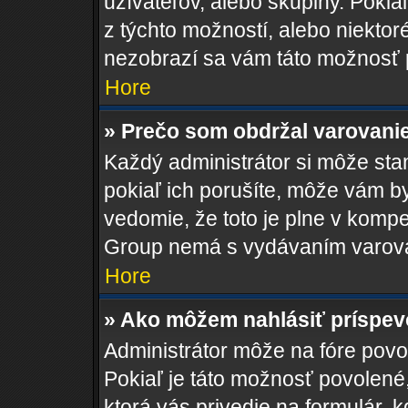
užívateľov, alebo skupiny. Poki
z týchto možností, alebo niektor
nezobrazí sa vám táto možnosť p
Hore
» Prečo som obdržal varovani
Každý administrátor si môže stan
pokiaľ ich porušíte, môže vám b
vedomie, že toto je plne v kompe
Group nemá s vydávaním varova
Hore
» Ako môžem nahlásiť príspe
Administrátor môže na fóre povol
Pokiaľ je táto možnosť povolené
ktorá vás privedie na formulár, k