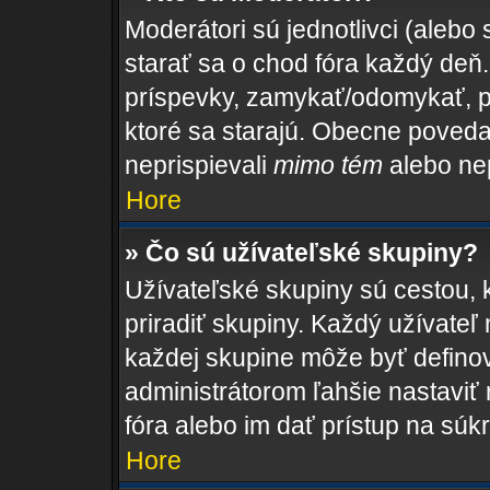
Moderátori sú jednotlivci (alebo 
starať sa o chod fóra každý de
príspevky, zamykať/odomykať, p
ktoré sa starajú. Obecne povedan
neprispievali
mimo tém
alebo nep
Hore
» Čo sú užívateľské skupiny?
Užívateľské skupiny sú cestou, 
priradiť skupiny. Každý užívateľ
každej skupine môže byť definov
administrátorom ľahšie nastaviť
fóra alebo im dať prístup na súk
Hore