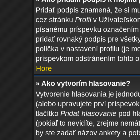
Pridať podpis znamená, že si mus
cez stránku
Profil
v Užívateľskom
písanému príspevku označením
pridať rovnaký podpis pre všet
políčka v nastavení profilu (je
príspevkom odstránením tohto o
Hore
» Ako vytvorím hlasovanie?
Vytvorenie hlasovania je jednod
(alebo upravujete prví príspevok,
tlačítko
Pridať hlasovanie
pod hl
(pokiaľ to nevidíte, zrejme nemá
by ste zadať názov ankety a po