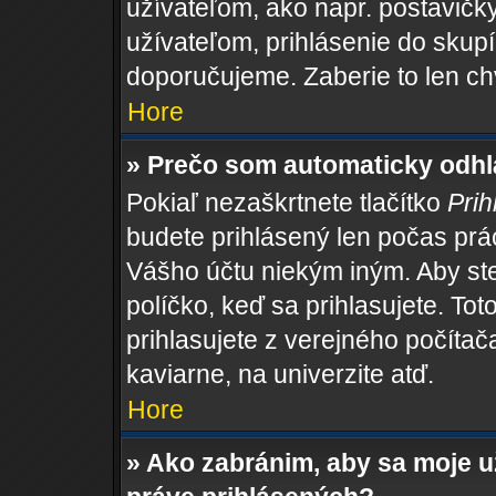
užívateľom, ako napr. postavičk
užívateľom, prihlásenie do skupí
doporučujeme. Zaberie to len ch
Hore
» Prečo som automaticky odh
Pokiaľ nezaškrtnete tlačítko
Prih
budete prihlásený len počas prác
Vášho účtu niekým iným. Aby ste 
políčko, keď sa prihlasujete. T
prihlasujete z verejného počítača,
kaviarne, na univerzite atď.
Hore
» Ako zabránim, aby sa moje 