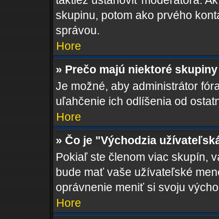
taktiež ustanoviť moderátora. Ak
skupinu, potom ako prvého kont
správou.
Hore
» Prečo majú niektoré skupiny
Je možné, aby administrátor fóra 
uľahčenie ich odlíšenia od ostat
Hore
» Čo je "Východzia užívateľsk
Pokiaľ ste členom viac skupín, 
bude mať vaše užívateľské meno
oprávnenie meniť si svoju výcho
Hore