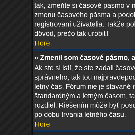
tak, zmeňte si časové pásmo v 
zmenu časového pásma a podob
registrovaní užívatelia. Takže pok
dôvod, prečo tak urobiť!
Hore
» Zmenil som časové pásmo, al
Ak ste si istí, že ste zadali čas
správneho, tak tou najpravdepo
letný čas. Fórum nie je stavané
štandardným a letným časom, ta
rozdiel. Riešením môže byť pos
po dobu trvania letného času.
Hore