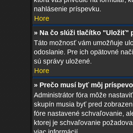
nahlásenie príspevku.
Hore
» Na čo slúži tlačítko "Uložiť"
Táto možnosť vám umožňuje ulož
odoslanie. Pre ich opätovné načí
sú správy uložené.
Hore
» Prečo musí byť môj príspev
Administrátor fóra môže nastaviť
skupín musia byť pred zobrazen
fóre nastavené schvaľovanie, ale
ktorej je schvaľovanie požadovan
viac informácií.