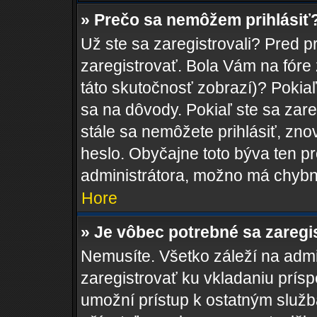
» Prečo sa nemôžem prihlásiť
Už ste sa zaregistrovali? Pred p
zaregistrovať. Bola Vám na fóre
táto skutočnosť zobrazí)? Pokiaľ
sa na dôvody. Pokiaľ ste sa zareg
stále sa nemôžete prihlásiť, zno
heslo. Obyčajne toto býva ten pro
administrátora, možno má chybn
Hore
» Je vôbec potrebné sa zaregi
Nemusíte. Všetko záleží na admin
zaregistrovať ku vkladaniu prís
umožní prístup k ostatným sl