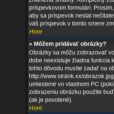
príspevkovom formulári. Prosím, 
aby sa príspevok nestal nečitat
váš príspevok v tomto smere zm
Hore
» Môžem pridávať obrázky?
Obrázky sa môžu zobrazovať vo
dobe neexistuje žiadna funkcia 
tohto dôvodu musíte zadať na o
http://www.stránk.xx/obrazok.j
umiestené vo vlastnom PC (pokiaľ
zobrazeniu obrázku použite buď
(ak je povolené).
Hore