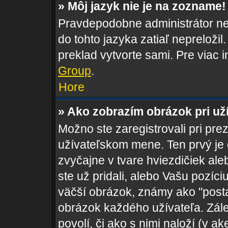
» Môj jazyk nie je na zozname!
Pravdepodobne administrátor nen
do tohto jazyka zatiaľ nepreložil
preklad vytvorte sami. Pre viac 
Group
.
Hore
» Ako zobrazím obrázok pri u
Možno ste zaregistrovali pri pre
užívateľskom mene. Ten prvý je
zvyčajne v tvare hviezdičiek al
ste už pridali, alebo Vašu pozí
väčší obrázok, známy ako "postav
obrázok každého užívateľa. Zálež
povolí, či ako s nimi naloží (v 