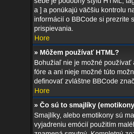
sebe je podobný štýlu HTML, tag
a ] a ponúkajú väčšiu kontrolu na
informácií o BBCode si prezrite 
prispievania.
Hore
» Môžem používať HTML?
Bohužiaľ nie je možné používať
fóre a ani nieje možné túto mož
definovať zvláštne BBCode znač
Hore
» Čo sú to smajlíky (emotikon
Smajlíky, alebo emotikony sú mal
vyjadreniu emócií použitím maléh
znamená smutný. Kompletný zozn