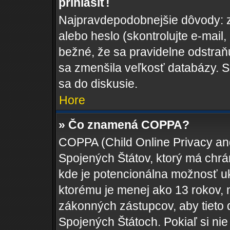
prihlásiť!
Najpravdepodobnejšie dôvody: z
alebo heslo (skontrolujte e-mail, k
bežné, že sa pravidelne odstraňuj
sa zmenšila veľkosť databázy. S
sa do diskusie.
Hore
» Čo znamená COPPA?
COPPA (Child Online Privacy and
Spojených Štátov, ktorý má chrá
kde je potencionálna možnosť uk
ktorému je menej ako 13 rokov, 
zákonných zástupcov, aby tieto da
Spojených Štátoch. Pokiaľ si nie s