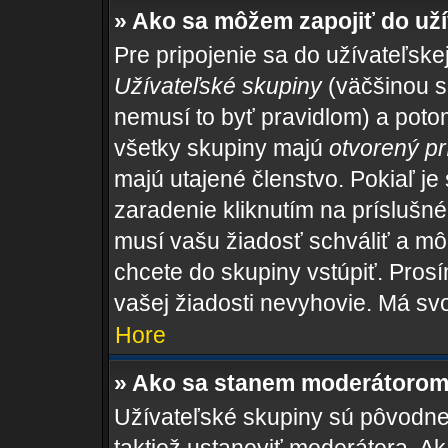
» Ako sa môžem zapojiť do uží
Pre pripojenie sa do užívateľske
Užívateľské skupiny
(väčšinou sa
nemusí to byť pravidlom) a potom
všetky skupiny majú
otvorený pr
majú utajené členstvo. Pokiaľ je
zaradenie kliknutím na príslušné
musí vašu žiadosť schváliť a mô
chcete do skupiny vstúpiť. Pros
vašej žiadosti nevyhovie. Má sv
Hore
» Ako sa stanem moderátorom 
Užívateľské skupiny sú pôvodne