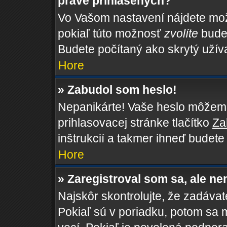
práve prihlásených?
Vo Vašom nastavení nájdete m
pokiaľ túto možnosť
zvolíte
budet
Budete počítaný ako skrytý užíva
Hore
» Zabudol som heslo!
Nepanikárte! Vaše heslo môžeme 
prihlasovacej stránke tlačítko
Za
inštrukcií a takmer ihneď budete
Hore
» Zaregistroval som sa, ale ne
Najskôr skontrolujte, že zadáva
Pokiaľ sú v poriadku, potom sa 