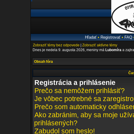
Hľadať
•
Registrovať
•
FAQ
Zobraziť témy bez odpovede
|
Zobraziť aktívne témy
Dnes je nedela 9. augusta 2026, meniny má
Lubomíra
a zajtr
Obsah fóra
Čas
Registrácia a prihlásenie
Prečo sa nemôžem prihlásiť?
Je vôbec potrebné sa zaregistr
Prečo som automaticky odhláse
Ako zabránim, aby sa moje užív
prihlásených?
Zabudol som heslo!