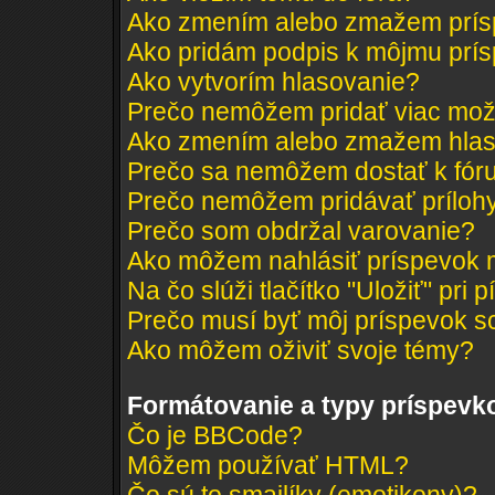
Ako zmením alebo zmažem prí
Ako pridám podpis k môjmu prí
Ako vytvorím hlasovanie?
Prečo nemôžem pridať viac mož
Ako zmením alebo zmažem hlas
Prečo sa nemôžem dostať k fór
Prečo nemôžem pridávať príloh
Prečo som obdržal varovanie?
Ako môžem nahlásiť príspevok
Na čo slúži tlačítko "Uložiť" pri 
Prečo musí byť môj príspevok s
Ako môžem oživiť svoje témy?
Formátovanie a typy príspevk
Čo je BBCode?
Môžem používať HTML?