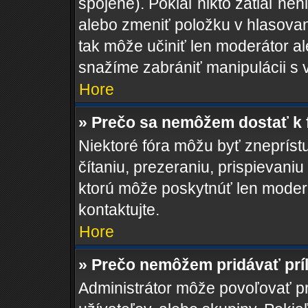
spojené). Pokiaľ nikto zatiaľ ne
alebo zmeniť položku v hlasovan
tak môže učiniť len moderátor a
snažíme zabrániť manipulácii s 
Hore
» Prečo sa nemôžem dostať k 
Niektoré fóra môžu byť zneprís
čítaniu, prezeraniu, prispievaniu
ktorú môže poskytnúť len moderát
kontaktujte.
Hore
» Prečo nemôžem pridávať prí
Administrátor môže povoľovať pri