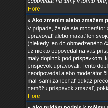
odpovedať na témy v tomto fóre,
Hore
» Ako zmením alebo zmažem p
V prípade, že nie ste moderátor 
upravovať alebo mazať len svoje
(niekedy len do obmedzeného čas
už niekto odpovedal na váš prís
malý doplnok pod príspevkom, kto
príspevok upravovali. Tento dopln
neodpovedal alebo moderátor či a
mali sami zanechať odkaz prečo 
nemôžu príspevok zmazať, pokia
Hore
» Ako pridám podpis k môjmu 