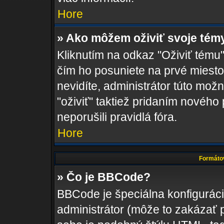
Hore
» Ako môžem oživiť svoje tém
Kliknutím na odkaz "Oživiť tému",
čím ho posuniete na prvé miesto
nevidíte, administrátor túto m
"oživiť" taktiež pridaním nového 
neporušili pravidlá fóra.
Hore
Formátov
» Čo je BBCode?
BBCode je špeciálna konfigurác
administrátor (môže to zakázať 