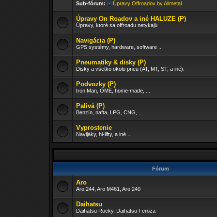
Sub-fórum:
Úpravy Offroadov by Allmetal
Úpravy On Roadov a iné HALUZE (P)
Úpravy, ktoré sa offroadu netýkajú
Navigácia (P)
GPS systémy, hardware, software ...
Pneumatiky & disky (P)
Disky a všetko okolo pneu (AT, MT, ST, a iné).
Podvozky (P)
Iron Man, OME, home-made, ...
Palivá (P)
Benzín, nafta, LPG, CNG, ...
Vyprostenie
Navijáky, hi-lifty, a iné ...
Fórum
Aro
Aro 244, Aro M461, Aro 240
Daihatsu
Daihatsu Rocky, Daihatsu Feroza