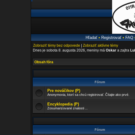
Hľadať
•
Registrovať
•
FAQ
Zobraziť témy bez odpovede
|
Zobraziť aktívne témy
Dnes je sobota 8. augusta 2026, meniny má
Oskar
a zajtra
Lu
Obsah fóra
Fórum
Pre nováčikov (P)
Anonymovia, ktorí sa chcú registrovať. Čítajte ako prvé.
Encyklopedia (P)
Zosumarizované znalosti ...
Fórum