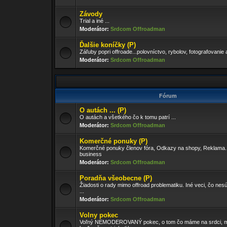
Závody
Trial a iné ...
Moderátor:
Srdcom Offroadman
Ďalšie koníčky (P)
Záľuby popri offroade...polovníctvo, rybolov, fotografovanie 
Moderátor:
Srdcom Offroadman
Fórum
O autách ... (P)
O autách a všetkého čo k tomu patrí ...
Moderátor:
Srdcom Offroadman
Komerčné ponuky (P)
Komerčné ponuky členov fóra, Odkazy na shopy, Reklama..
business
Moderátor:
Srdcom Offroadman
Poradňa všeobecne (P)
Žiadosti o rady mimo offroad problematiku. Iné veci, čo nesú
...
Moderátor:
Srdcom Offroadman
Volny pokec
Voľný NEMODEROVANÝ pokec, o tom čo máme na srdci, m