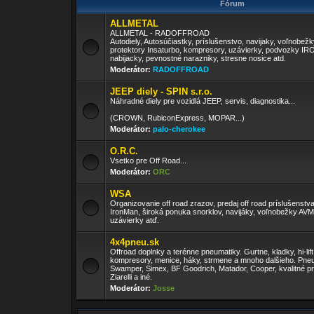
Fórum
ALLMETAL
ALLMETAL - RADOFFROAD
Autodiely, Autosúčiastky, príslušenstvo, navijaky, voľnobež
protektory Insaturbo, kompresory, uzávierky, podvozky I
nabijacky, pevnostné narazniky, stresne nosice atd.
Moderátor:
RADOFFROAD
JEEP diely - SPIN s.r.o.
Náhradné diely pre vozidlá JEEP, servis, diagnostika...
(CROWN, RubiconExpress, MOPAR...)
Moderátor:
palo-cherokee
O.R.C.
Vsetko pre Off Road...
Moderátor:
ORC
WSA
Organizovanie off road zrazov, predaj off road príslušenst
IronMan, široká ponuka snorklov, navijáky, voľnobežky AV
uzávierky atď.
4x4pneu.sk
Offroad doplnky a terénne pneumatiky. Gurtne, kladky, hi-lift
kompresory, menice, háky, strmene a mnoho dalšieho. Pneu
Swamper, Simex, BF Goodrich, Matador, Cooper, kvalitné pr
Ziarelli a iné.
Moderátor:
Josse