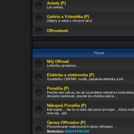
Ankety (P)
Len ankety.
Galéria a Videotéka (P)
Zábery a videá z rôznych akcií
Offroadweb
Fórum
Môj Offroad
Leštenky aj traktory ...
Elektrika a elektronika (P)
Vysielačky CB/PMR, svetlá, zapojenia elektriky a iné
Poradňa (P)
Použite túto sekciu, len ak sa problem nehodí ku konkrétnej
docasne zamknute, pouzite inu vhodnu sekciu ...
Nákupná Poradňa (P)
Kde kúpim..., Na čo si mám dať pozor pri kúpe..., Ktorá znač
mna naj....atd.
Úpravy Offroadov (P)
Prezentovanie realizovaných úprav offroadov ...
Moderátor:
RADOFFROAD