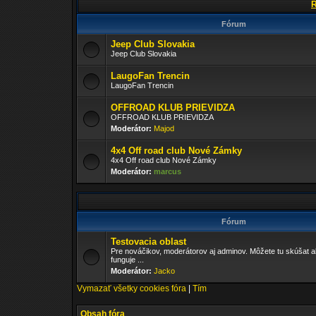
R
Fórum
Jeep Club Slovakia
Jeep Club Slovakia
LaugoFan Trencin
LaugoFan Trencin
OFFROAD KLUB PRIEVIDZA
OFFROAD KLUB PRIEVIDZA
Moderátor:
Majod
4x4 Off road club Nové Zámky
4x4 Off road club Nové Zámky
Moderátor:
marcus
Fórum
Testovacia oblast
Pre nováčikov, moderátorov aj adminov. Môžete tu skúšat a
funguje ...
Moderátor:
Jacko
Vymazať všetky cookies fóra
|
Tím
Obsah fóra