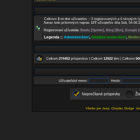
Celkovo
3
on-line užívateľov :: 3 registrovaných a 0 skrytých (
Naraz bolo prítomných najviac
177
užívateľov dňa Sob, 04.08.2
Registrovaní užívatelia:
Baidu [Spider]
,
Bing [Bot]
,
Google [
Legenda ::
Administrátori
,
Globálni moderátori
,
Moderá
Celkom
274452
príspevkov | Celkom
12922
tém | Celkovo
50
Užívateľské meno:
Heslo:
Neprečítané príspevky
Ži
Všetko pre Jeep, Chrysler, Dodge
Je