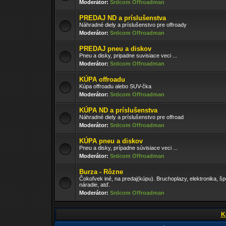
Moderátor:
Srdcom Offroadman
PREDAJ ND a príslušenstva
Náhradné diely a príslušenstvo pre offroady
Moderátor:
Srdcom Offroadman
PREDAJ pneu a diskov
Pneu a disky, pripadne suvisiace veci ...
Moderátor:
Srdcom Offroadman
KÚPA offroadu
Kúpa offroadu alebo SUV-čka
Moderátor:
Srdcom Offroadman
KÚPA ND a príslušenstva
Náhradné diely a príslušenstvo pre offroad
Moderátor:
Srdcom Offroadman
KÚPA pneu a diskov
Pneu a disky, prípadne súvisiace veci ...
Moderátor:
Srdcom Offroadman
Burza - Rôzne
Čokoľvek iné, na predaj(kúpu). Bruchoplazy, elektronika, š
náradie, atď.
Moderátor:
Srdcom Offroadman
K