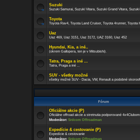
Suzuki
Suzuki Samurai, Suzuki Vitara, Suzuki Grand Vitara, Suzuki
Toyota
Toyota Rav4, Toyota Land Cruiser, Toyota 4runner, Toyota H
Uaz
Uaz 469, Uaz 3151, Uaz 3172, UAZ 3160, Uaz 452
Hyundai, Kia, a iné..
(okrem Gallopera, ten je v Mitsubishi).
Tatra, Praga a iné ...
Tatra, Praga a iné ...
SUV - všetky možné
všetky možné SUV - Dacia, VW, Renault a podobné skoroof
Fórum
Oficiálne akcie (P)
Oficiálne offroad akcie a stretnutia podporované 4x4Clubom
Moderátor:
Srdcom Offroadman
Expedície & cestovanie (P)
Expedície & cestovanie
Moderátor:
Srdcom Offroadman