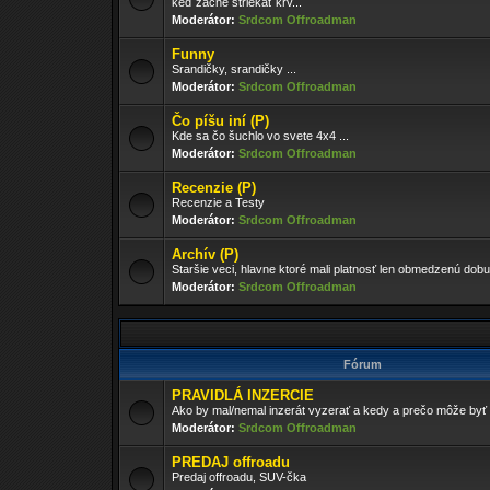
keď začne striekať krv...
Moderátor:
Srdcom Offroadman
Funny
Srandičky, srandičky ...
Moderátor:
Srdcom Offroadman
Čo píšu iní (P)
Kde sa čo šuchlo vo svete 4x4 ...
Moderátor:
Srdcom Offroadman
Recenzie (P)
Recenzie a Testy
Moderátor:
Srdcom Offroadman
Archív (P)
Staršie veci, hlavne ktoré mali platnosť len obmedzenú dobu
Moderátor:
Srdcom Offroadman
Fórum
PRAVIDLÁ INZERCIE
Ako by mal/nemal inzerát vyzerať a kedy a prečo môže by
Moderátor:
Srdcom Offroadman
PREDAJ offroadu
Predaj offroadu, SUV-čka