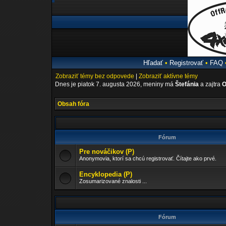
Hľadať
•
Registrovať
•
FAQ
Zobraziť témy bez odpovede
|
Zobraziť aktívne témy
Dnes je piatok 7. augusta 2026, meniny má
Štefánia
a zajtra
O
Obsah fóra
Fórum
Pre nováčikov (P)
Anonymovia, ktorí sa chcú registrovať. Čítajte ako prvé.
Encyklopedia (P)
Zosumarizované znalosti ...
Fórum