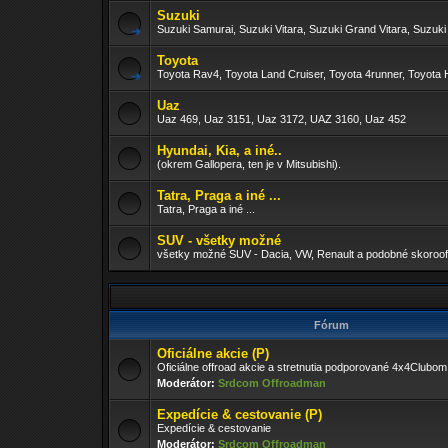
Suzuki
Suzuki Samurai, Suzuki Vitara, Suzuki Grand Vitara, Suzuki
Toyota
Toyota Rav4, Toyota Land Cruiser, Toyota 4runner, Toyota H
Uaz
Uaz 469, Uaz 3151, Uaz 3172, UAZ 3160, Uaz 452
Hyundai, Kia, a iné..
(okrem Gallopera, ten je v Mitsubishi).
Tatra, Praga a iné ...
Tatra, Praga a iné ...
SUV - všetky možné
všetky možné SUV - Dacia, VW, Renault a podobné skoroof
Fórum
Oficiálne akcie (P)
Oficiálne offroad akcie a stretnutia podporované 4x4Clubom
Moderátor:
Srdcom Offroadman
Expedície & cestovanie (P)
Expedície & cestovanie
Moderátor:
Srdcom Offroadman