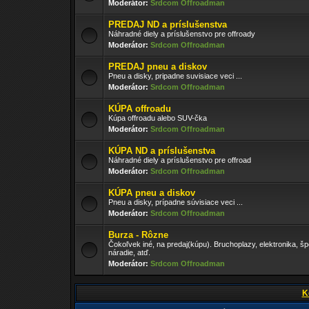
Moderátor:
Srdcom Offroadman
PREDAJ ND a príslušenstva
Náhradné diely a príslušenstvo pre offroady
Moderátor:
Srdcom Offroadman
PREDAJ pneu a diskov
Pneu a disky, pripadne suvisiace veci ...
Moderátor:
Srdcom Offroadman
KÚPA offroadu
Kúpa offroadu alebo SUV-čka
Moderátor:
Srdcom Offroadman
KÚPA ND a príslušenstva
Náhradné diely a príslušenstvo pre offroad
Moderátor:
Srdcom Offroadman
KÚPA pneu a diskov
Pneu a disky, prípadne súvisiace veci ...
Moderátor:
Srdcom Offroadman
Burza - Rôzne
Čokoľvek iné, na predaj(kúpu). Bruchoplazy, elektronika, š
náradie, atď.
Moderátor:
Srdcom Offroadman
K