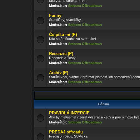
keď začne striekať krv...
Moderátor:
Srdcom Offroadman
Funny
Srandičky, srandičky ...
Moderátor:
Srdcom Offroadman
Čo píšu iní (P)
Kde sa čo šuchlo vo svete 4x4 ...
Moderátor:
Srdcom Offroadman
Recenzie (P)
Recenzie a Testy
Moderátor:
Srdcom Offroadman
Archív (P)
Staršie veci, hlavne ktoré mali platnosť len obmedzenú dobu
Moderátor:
Srdcom Offroadman
Fórum
PRAVIDLÁ INZERCIE
Ako by mal/nemal inzerát vyzerať a kedy a prečo môže by
Moderátor:
Srdcom Offroadman
PREDAJ offroadu
Predaj offroadu, SUV-čka