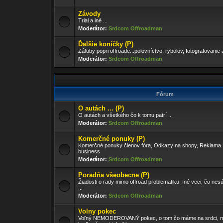
Závody
Trial a iné ...
Moderátor:
Srdcom Offroadman
Ďalšie koníčky (P)
Záľuby popri offroade...polovníctvo, rybolov, fotografovanie 
Moderátor:
Srdcom Offroadman
Fórum
O autách ... (P)
O autách a všetkého čo k tomu patrí ...
Moderátor:
Srdcom Offroadman
Komerčné ponuky (P)
Komerčné ponuky členov fóra, Odkazy na shopy, Reklama..
business
Moderátor:
Srdcom Offroadman
Poradňa všeobecne (P)
Žiadosti o rady mimo offroad problematiku. Iné veci, čo nesú
...
Moderátor:
Srdcom Offroadman
Volny pokec
Voľný NEMODEROVANÝ pokec, o tom čo máme na srdci, m