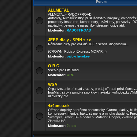
Fórum
ALLMETAL
ALLMETAL - RADOFFROAD
Autodiely, Autosúčiastky, príslušenstvo, navijaky, voľnobež
protektory Insaturbo, kompresory, uzávierky, podvozky I
nabijacky, pevnostné narazniky, stresne nosice atd.
Moderátor:
RADOFFROAD
JEEP diely - SPIN s.r.o.
Náhradné diely pre vozidlá JEEP, servis, diagnostika...
(CROWN, RubiconExpress, MOPAR...)
Moderátor:
palo-cherokee
O.R.C.
Vsetko pre Off Road...
Moderátor:
ORC
WSA
Organizovanie off road zrazov, predaj off road príslušenst
IronMan, široká ponuka snorklov, navijáky, voľnobežky AV
uzávierky atď.
4x4pneu.sk
Offroad doplnky a terénne pneumatiky. Gurtne, kladky, hi-lift
kompresory, menice, háky, strmene a mnoho dalšieho. Pneu
Swamper, Simex, BF Goodrich, Matador, Cooper, kvalitné pr
Ziarelli a iné.
Moderátor:
Josse