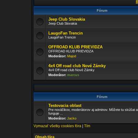
R
Fórum
Jeep Club Slovakia
Jeep Club Slovakia
LaugoFan Trencin
LaugoFan Trencin
OFFROAD KLUB PRIEVIDZA
OFFROAD KLUB PRIEVIDZA
Moderátor:
Majod
4x4 Off road club Nové Zámky
4x4 Off road club Nové Zámky
Moderátor:
marcus
Fórum
Testovacia oblast
Pre nováčikov, moderátorov aj adminov. Môžete tu skúšat a
funguje ...
Moderátor:
Jacko
Vymazať všetky cookies fóra
|
Tím
Obsah fóra