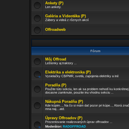
Ankety (P)
Len ankety.
Galéria a Videotéka (P)
Zábery a videá z rôznych akcií
Offroadweb
Fórum
Môj Offroad
Leštenky aj traktory ...
Elektrika a elektronika (P)
Vysielačky CB/PMR, svetlá, zapojenia elektriky a iné
Poradňa (P)
Použite túto sekciu, len ak sa problem nehodí ku konkrétnej
docasne zamknute, pouzite inu vhodnu sekciu ...
Nákupná Poradňa (P)
Kde kúpim..., Na čo si mám dať pozor pri kúpe..., Ktorá znač
mna naj....atd.
Úpravy Offroadov (P)
Prezentovanie realizovaných úprav offroadov ...
Moderátor:
RADOFFROAD