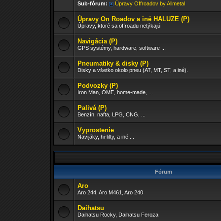
Sub-fórum:
Úpravy Offroadov by Allmetal
Úpravy On Roadov a iné HALUZE (P)
Úpravy, ktoré sa offroadu netýkajú
Navigácia (P)
GPS systémy, hardware, software ...
Pneumatiky & disky (P)
Disky a všetko okolo pneu (AT, MT, ST, a iné).
Podvozky (P)
Iron Man, OME, home-made, ...
Palivá (P)
Benzín, nafta, LPG, CNG, ...
Vyprostenie
Navijáky, hi-lifty, a iné ...
Fórum
Aro
Aro 244, Aro M461, Aro 240
Daihatsu
Daihatsu Rocky, Daihatsu Feroza