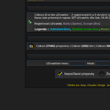
Celkovo
2
on-line užívateľov :: 2 registrovaných a 0 skrytých (
Naraz bolo prítomných najviac
177
užívateľov dňa Sob, 04.08.2
Registrovaní užívatelia:
Baidu [Spider]
,
Google [Bot]
Legenda ::
Administrátori
,
Globálni moderátori
,
Moderá
Celkom
274452
príspevkov | Celkom
12922
tém | Celkovo
50
Užívateľské meno:
Heslo:
Neprečítané príspevky
Ži
Všetko pre Jeep, Chrysler, Dodge
Je