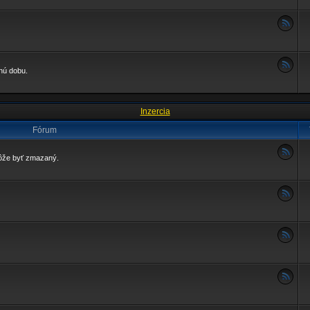
enú dobu.
Inzercia
Fórum
môže byť zmazaný.