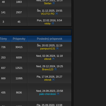
Ned, 25.07.2021, 10:37
48
1883
Stefan
Štv, 11.12.2025, 19:55
141
2937
VOJTO PO
Pon, 22.02.2016, 9:54
3
45
visby
Témy
Príspevky
Posledný príspevok
Štv, 20.02.2025, 11:19
726
30415
pampuch131
Ned, 02.06.2024, 11:18
253
6009
efendi
Ned, 29.12.2024, 19:25
837
12521
Brano123
Pia, 17.04.2026, 20:27
669
11895
efendi
Ned, 24.09.2023, 23:58
435
8636
palo-cherokee
Pia, 25.09.2020, 13:08