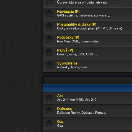
Úpravy, ktoré sa offroadu netýkajú
Navigácia (P)
GPS systémy, hardware, software ...
Pneumatiky & disky (P)
Disky a všetko okolo pneu (AT, MT, ST, a iné).
Podvozky (P)
Iron Man, OME, home-made, ...
Palivá (P)
Benzín, nafta, LPG, CNG, ...
Vyprostenie
Navijáky, hi-lifty, a iné ...
Aro
Aro 244, Aro M461, Aro 240
Daihatsu
Daihatsu Rocky, Daihatsu Feroza
Gaz
Gaz