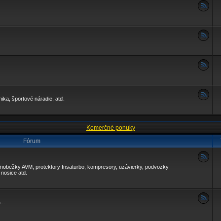
ika, športové náradie, atď.
Komerčné ponuky
Fórum
voľnobežky AVM, protektory Insaturbo, kompresory, uzávierky, podvozky
nosice atd.
..