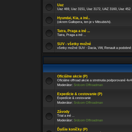
Uaz
Uaz 469, Uaz 3151, Uaz 3172, UAZ 3160, Uaz 452
Hyundai, Kia, a iné..
(okrem Gallopera, ten je v Mitsubishi).
Tatra, Praga a iné ...
Tatra, Praga a iné ...
SUV - všetky možné
všetky možné SUV - Dacia, VW, Renault a podobné 
Oficiálne akcie (P)
Oficiálne offroad akcie a stretnutia podporované 4x
Moderátor:
Srdcom Offroadman
Expedície & cestovanie (P)
Expedície & cestovanie
Moderátor:
Srdcom Offroadman
Závody
Trial a iné ...
Moderátor:
Srdcom Offroadman
Ďalšie koníčky (P)