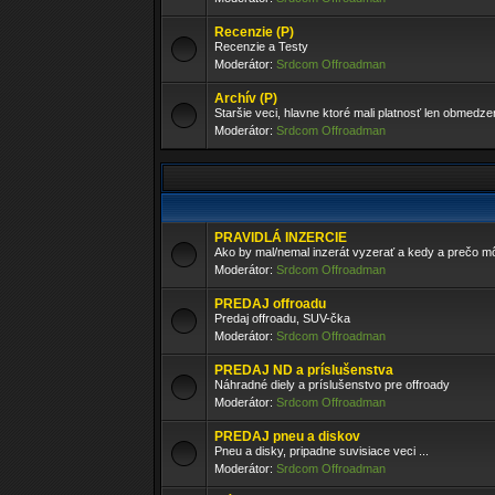
Recenzie (P)
Recenzie a Testy
Moderátor:
Srdcom Offroadman
Archív (P)
Staršie veci, hlavne ktoré mali platnosť len obmedz
Moderátor:
Srdcom Offroadman
PRAVIDLÁ INZERCIE
Ako by mal/nemal inzerát vyzerať a kedy a prečo 
Moderátor:
Srdcom Offroadman
PREDAJ offroadu
Predaj offroadu, SUV-čka
Moderátor:
Srdcom Offroadman
PREDAJ ND a príslušenstva
Náhradné diely a príslušenstvo pre offroady
Moderátor:
Srdcom Offroadman
PREDAJ pneu a diskov
Pneu a disky, pripadne suvisiace veci ...
Moderátor:
Srdcom Offroadman