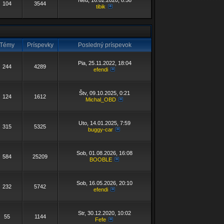
Ned, 16.02.2020, 8:58
104
3544
tibik
Témy
Príspevky
Posledný príspevok
Pia, 25.11.2022, 18:04
244
4289
efendi
Štv, 09.10.2025, 0:21
124
1612
Michal_OBD
Uto, 14.01.2025, 7:59
315
5325
buggy-car
Sob, 01.08.2026, 16:08
584
25209
BOOBLE
Sob, 16.05.2026, 20:10
232
5742
efendi
Str, 30.12.2020, 10:02
55
1144
Fefe