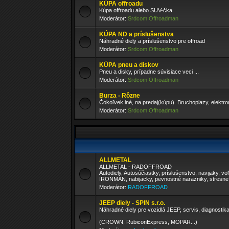
KÚPA offroadu
Kúpa offroadu alebo SUV-čka
Moderátor:
Srdcom Offroadman
KÚPA ND a príslušenstva
Náhradné diely a príslušenstvo pre offroad
Moderátor:
Srdcom Offroadman
KÚPA pneu a diskov
Pneu a disky, prípadne súvisiace veci ...
Moderátor:
Srdcom Offroadman
Burza - Rôzne
Čokoľvek iné, na predaj(kúpu). Bruchoplazy, elektron
Moderátor:
Srdcom Offroadman
ALLMETAL
ALLMETAL - RADOFFROAD
Autodiely, Autosúčiastky, príslušenstvo, navijaky, 
IRONMAN, nabijacky, pevnostné narazniky, stresne 
Moderátor:
RADOFFROAD
JEEP diely - SPIN s.r.o.
Náhradné diely pre vozidlá JEEP, servis, diagnostika.
(CROWN, RubiconExpress, MOPAR...)