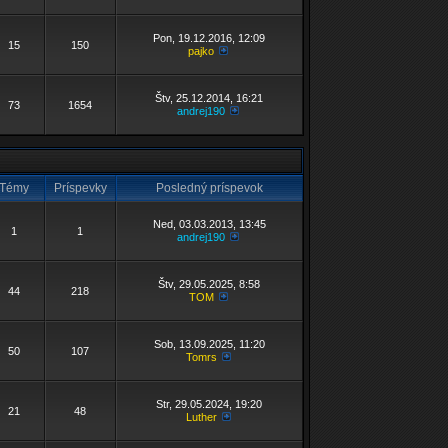
Pon, 19.12.2016, 12:09
15
150
pajko
Štv, 25.12.2014, 16:21
73
1654
andrej190
Témy
Príspevky
Posledný príspevok
Ned, 03.03.2013, 13:45
1
1
andrej190
Štv, 29.05.2025, 8:58
44
218
TOM
Sob, 13.09.2025, 11:20
50
107
Tomrs
Str, 29.05.2024, 19:20
21
48
Luther