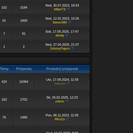
Ned, 30.07.2023, 19:43
102
3184
MilanTS
Ned, 12.02.2023, 10:26
91
1600
Stewo386
Sob, 17.05.2025, 17:47
7
91
dindaj
Ned, 27.04.2025, 21:07
1
2
JohnnyPajero
Témy
Príspevky
Posledný príspevok
Uto, 17.09.2024, 11:59
420
16394
marcus
Str, 26.02.2025, 12:23
162
2702
zdeno
Pon, 06.11.2023, 11:05
76
1480
MiroZa