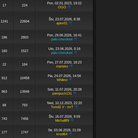
Pon, 02.01.2023, 19:22
17
224
OGO
Štv, 23.07.2026, 8:38
1241
22604
apex01
Pon, 29.06.2026, 16:41
186
2803
palo-cherokee
Uto, 23.06.2026, 0:16
160
1527
palo-cherokee
Pon, 27.07.2020, 18:23
22
184
marisko
Pia, 24.07.2026, 14:56
912
10458
Whilest
Sob, 11.07.2026, 20:28
963
13948
pampuch131
Ned, 10.12.2023, 22:20
68
793
Tomáš V - mrT
Štv, 16.07.2026, 9:59
743
7456
Michall89
Str, 03.06.2026, 21:09
177
1747
krodi64