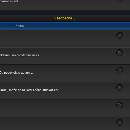
fovanie a pod..
Všeobecne ...
Fórum
klama...no proste business
čo nesúvisia s autami ...
i, maže sa až keď začne striekať krv...