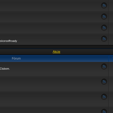
skorooffroady
Akcie
Fórum
4Clubom.