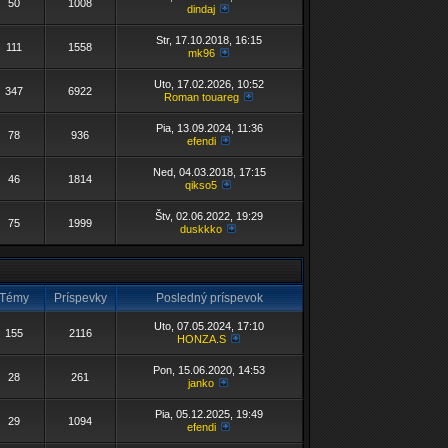
50
1008
dindaj
Str, 17.10.2018, 16:15
111
1558
mk96
Uto, 17.02.2026, 10:52
347
6922
Roman touareg
Pia, 13.09.2024, 11:36
78
936
efendi
Ned, 04.03.2018, 17:15
46
1814
qikso5
Štv, 02.06.2022, 19:29
75
1999
duskkko
Témy
Príspevky
Posledný príspevok
Uto, 07.05.2024, 17:10
155
2116
HONZA.S
Pon, 15.06.2020, 14:53
28
261
janko
Pia, 05.12.2025, 19:49
29
1094
efendi