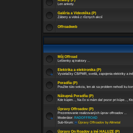
Ankety (P)
Len ankety.
Galéria a Videotéka (P)
Zábery a videá z rôznych akcií
Offroadweb
Môj Offroad
Leštenky aj traktory ...
Elektrika a elektronika (P)
Vysielačky CB/PMR, svetlá, zapojenia elektriky a in
Poradňa (P)
Použite túto sekciu, len ak sa problem nehodí ku ko
Nákupná Poradňa (P)
Kde kúpim..., Na čo si mám dať pozor pri kúpe..., Kto
Úpravy Offroadov (P)
Prezentovanie realizovaných úprav offroadov ...
Moderátor:
RADOFFROAD
Sub-fórum:
Úpravy Offroadov by Allmetal
Úpravy On Roadov a iné HALUZE (P)