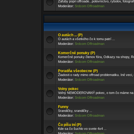
Záľuby popri offroade...polovníctvo, rybolov, fotogra
Moderátor:
Srdcom Offroadman
O autách ... (P)
O autách a všetkého čo k tomu patrí ...
Moderátor:
Srdcom Offroadman
Komerčné ponuky (P)
Komerčné ponuky členov fóra, Odkazy na shopy, Re
Moderátor:
Srdcom Offroadman
Poradňa všeobecne (P)
Žiadosti o rady mimo offroad problematiku. Iné veci, 
Moderátor:
Srdcom Offroadman
Volny pokec
Voľný NEMODEROVANÝ pokec, o tom čo máme na srdc
Moderátor:
Srdcom Offroadman
Funny
Srandičky, srandičky ...
Moderátor:
Srdcom Offroadman
Čo píšu iní (P)
Kde sa čo šuchlo vo svete 4x4 ...
Moderátor:
Srdcom Offroadman