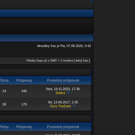
Aktuálny čas je Pia, 07.08.2026, 0:42
Všetky časy sú v GMT + 1 hodina [ letný čas ]
Témy
Príspevky
Posledný príspevok
Ned, 19.11.2023, 17:36
24
345
Dado1
Str, 13.09.2017, 2:35
39
175
Duro TheDark
Témy
Príspevky
Posledný príspevok