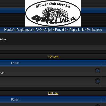
Hľadať
•
Registrovať
•
FAQ
•
Anjeli
•
Pravidlá
•
Rapid Link
•
Prihlásenie
Oskar
FÓRUM
Fórum
rvé.
OnLine
Fórum