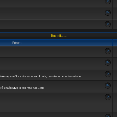
Technika ...
Fórum
é
nkrétnej značke - docasne zamknute, pouzite inu vhodnu sekciu ...
rá značka/typ je pre mna naj....atd.