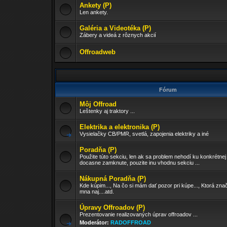
Ankety (P)
Len ankety.
Galéria a Videotéka (P)
Zábery a videá z rôznych akcií
Offroadweb
Fórum
Môj Offroad
Leštenky aj traktory ...
Elektrika a elektronika (P)
Vysielačky CB/PMR, svetlá, zapojenia elektriky a iné
Poradňa (P)
Použite túto sekciu, len ak sa problem nehodí ku konkrétnej
docasne zamknute, pouzite inu vhodnu sekciu ...
Nákupná Poradňa (P)
Kde kúpim..., Na čo si mám dať pozor pri kúpe..., Ktorá znač
mna naj....atd.
Úpravy Offroadov (P)
Prezentovanie realizovaných úprav offroadov ...
Moderátor:
RADOFFROAD