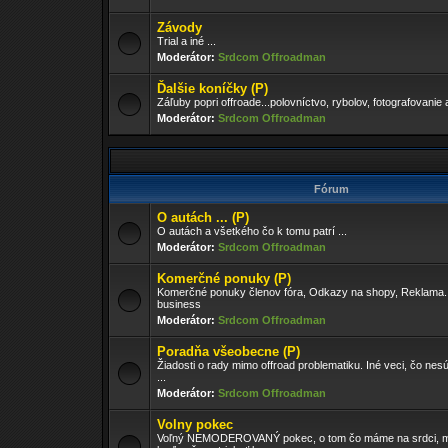
Závody
Trial a iné ...
Moderátor:
Srdcom Offroadman
Ďalšie koníčky (P)
Záľuby popri offroade...polovníctvo, rybolov, fotografovanie 
Moderátor:
Srdcom Offroadman
Fórum
O autách ... (P)
O autách a všetkého čo k tomu patrí ...
Moderátor:
Srdcom Offroadman
Komerčné ponuky (P)
Komerčné ponuky členov fóra, Odkazy na shopy, Reklama..
business
Moderátor:
Srdcom Offroadman
Poradňa všeobecne (P)
Žiadosti o rady mimo offroad problematiku. Iné veci, čo nesú
...
Moderátor:
Srdcom Offroadman
Volny pokec
Voľný NEMODEROVANÝ pokec, o tom čo máme na srdci, m