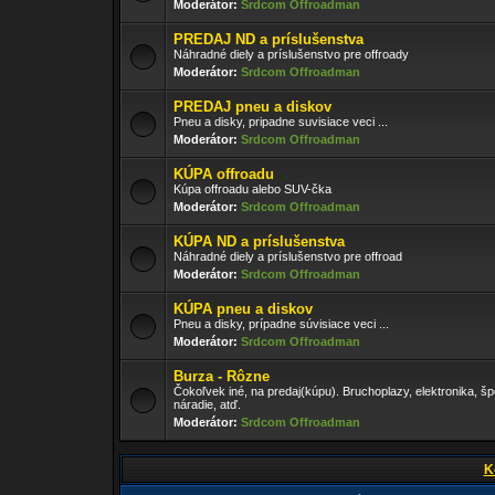
Moderátor:
Srdcom Offroadman
PREDAJ ND a príslušenstva
Náhradné diely a príslušenstvo pre offroady
Moderátor:
Srdcom Offroadman
PREDAJ pneu a diskov
Pneu a disky, pripadne suvisiace veci ...
Moderátor:
Srdcom Offroadman
KÚPA offroadu
Kúpa offroadu alebo SUV-čka
Moderátor:
Srdcom Offroadman
KÚPA ND a príslušenstva
Náhradné diely a príslušenstvo pre offroad
Moderátor:
Srdcom Offroadman
KÚPA pneu a diskov
Pneu a disky, prípadne súvisiace veci ...
Moderátor:
Srdcom Offroadman
Burza - Rôzne
Čokoľvek iné, na predaj(kúpu). Bruchoplazy, elektronika, š
náradie, atď.
Moderátor:
Srdcom Offroadman
K