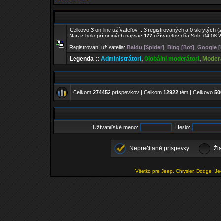
Celkovo
3
on-line užívateľov :: 3 registrovaných a 0 skrytých (
Naraz bolo prítomných najviac
177
užívateľov dňa Sob, 04.08.2
Registrovaní užívatelia:
Baidu [Spider]
,
Bing [Bot]
,
Google [
Legenda ::
Administrátori
,
Globálni moderátori
,
Moderá
Celkom
274452
príspevkov | Celkom
12922
tém | Celkovo
50
Užívateľské meno:
Heslo:
Neprečítané príspevky
Ži
Všetko pre Jeep, Chrysler, Dodge
Je