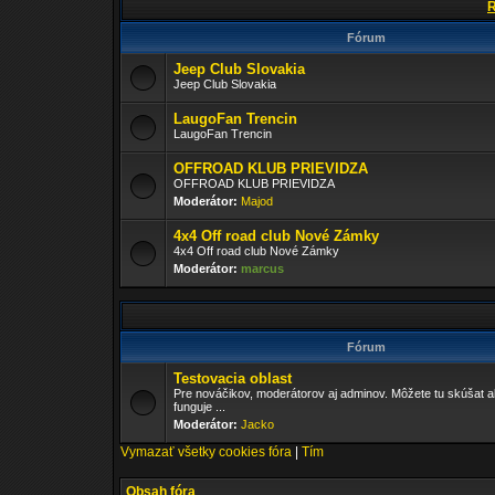
R
Fórum
Jeep Club Slovakia
Jeep Club Slovakia
LaugoFan Trencin
LaugoFan Trencin
OFFROAD KLUB PRIEVIDZA
OFFROAD KLUB PRIEVIDZA
Moderátor:
Majod
4x4 Off road club Nové Zámky
4x4 Off road club Nové Zámky
Moderátor:
marcus
Fórum
Testovacia oblast
Pre nováčikov, moderátorov aj adminov. Môžete tu skúšat a
funguje ...
Moderátor:
Jacko
Vymazať všetky cookies fóra
|
Tím
Obsah fóra