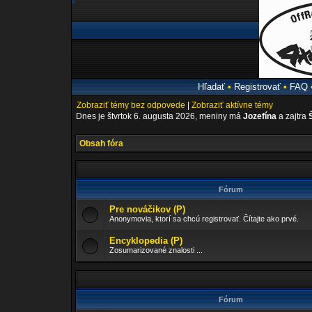
Hľadať
•
Registrovať
•
FAQ
Zobraziť témy bez odpovede
|
Zobraziť aktívne témy
Dnes je štvrtok 6. augusta 2026, meniny má
Jozefína
a zajtra
Obsah fóra
Fórum
Pre nováčikov (P)
Anonymovia, ktorí sa chcú registrovať. Čítajte ako prvé.
Encyklopedia (P)
Zosumarizované znalosti ...
Fórum