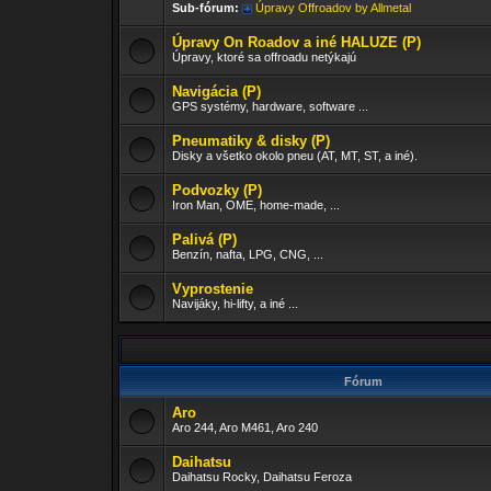
Sub-fórum:
Úpravy Offroadov by Allmetal
Úpravy On Roadov a iné HALUZE (P)
Úpravy, ktoré sa offroadu netýkajú
Navigácia (P)
GPS systémy, hardware, software ...
Pneumatiky & disky (P)
Disky a všetko okolo pneu (AT, MT, ST, a iné).
Podvozky (P)
Iron Man, OME, home-made, ...
Palivá (P)
Benzín, nafta, LPG, CNG, ...
Vyprostenie
Navijáky, hi-lifty, a iné ...
Fórum
Aro
Aro 244, Aro M461, Aro 240
Daihatsu
Daihatsu Rocky, Daihatsu Feroza