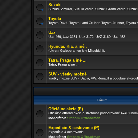
Suzuki
Suzuki Samurai, Suzuki Vitara, Suzuki Grand Vitara, Suzuki
Toyota
Toyota Rav4, Toyota Land Cruiser, Toyota 4runner, Toyota H
Uaz
Uaz 469, Uaz 3151, Uaz 3172, UAZ 3160, Uaz 452
Hyundai, Kia, a iné..
(okrem Gallopera, ten je v Mitsubishi).
Tatra, Praga a iné ...
Tatra, Praga a iné ...
SUV - všetky možné
všetky možné SUV - Dacia, VW, Renault a podobné skoroof
Fórum
Oficiálne akcie (P)
Oficiálne offroad akcie a stretnutia podporované 4x4Clubom
Moderátor:
Srdcom Offroadman
Expedície & cestovanie (P)
Expedície & cestovanie
Moderátor:
Srdcom Offroadman