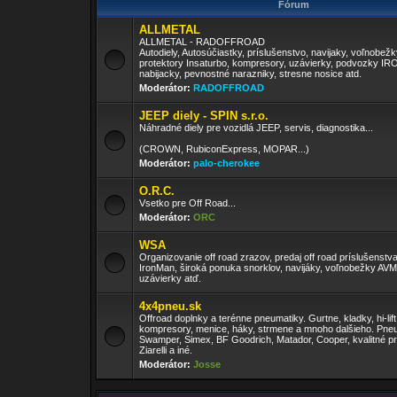
Fórum
ALLMETAL
ALLMETAL - RADOFFROAD
Autodiely, Autosúčiastky, príslušenstvo, navijaky, voľnobež
protektory Insaturbo, kompresory, uzávierky, podvozky I
nabijacky, pevnostné narazniky, stresne nosice atd.
Moderátor:
RADOFFROAD
JEEP diely - SPIN s.r.o.
Náhradné diely pre vozidlá JEEP, servis, diagnostika...
(CROWN, RubiconExpress, MOPAR...)
Moderátor:
palo-cherokee
O.R.C.
Vsetko pre Off Road...
Moderátor:
ORC
WSA
Organizovanie off road zrazov, predaj off road príslušenst
IronMan, široká ponuka snorklov, navijáky, voľnobežky AV
uzávierky atď.
4x4pneu.sk
Offroad doplnky a terénne pneumatiky. Gurtne, kladky, hi-lift
kompresory, menice, háky, strmene a mnoho dalšieho. Pneu
Swamper, Simex, BF Goodrich, Matador, Cooper, kvalitné pr
Ziarelli a iné.
Moderátor:
Josse