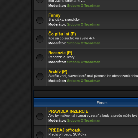
keď začne striekať krv...
Moderátor:
Srdcom Offroadman
Funny
Srandičky, srandičky ...
Moderátor:
Srdcom Offroadman
Čo píšu iní (P)
Kde sa čo šuchlo vo svete 4x4 ...
Moderátor:
Srdcom Offroadman
Recenzie (P)
Recenzie a Testy
Moderátor:
Srdcom Offroadman
Archív (P)
Staršie veci, hlavne ktoré mali platnosť len obmedzenú dobu
Moderátor:
Srdcom Offroadman
Fórum
PRAVIDLÁ INZERCIE
Ako by mal/nemal inzerát vyzerať a kedy a prečo môže by
Moderátor:
Srdcom Offroadman
PREDAJ offroadu
Predaj offroadu, SUV-čka