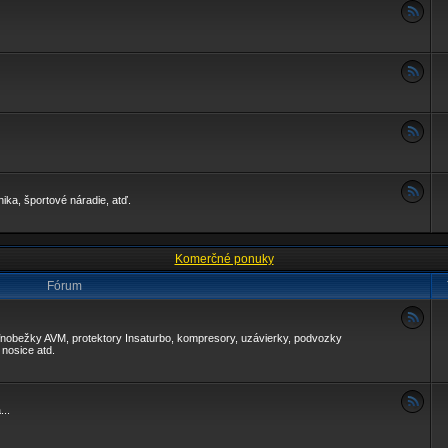
ika, športové náradie, atď.
Komerčné ponuky
Fórum
voľnobežky AVM, protektory Insaturbo, kompresory, uzávierky, podvozky
nosice atd.
..