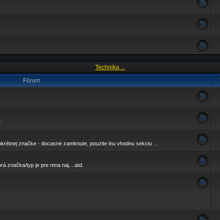
Technika ...
Fórum
é
nkrétnej značke - docasne zamknute, pouzite inu vhodnu sekciu ...
rá značka/typ je pre mna naj....atd.