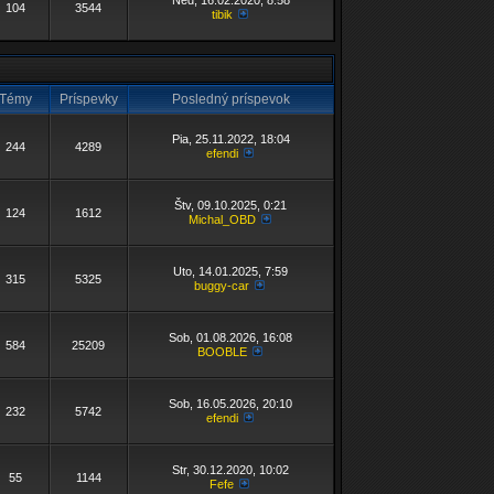
Ned, 16.02.2020, 8:58
104
3544
tibik
Témy
Príspevky
Posledný príspevok
Pia, 25.11.2022, 18:04
244
4289
efendi
Štv, 09.10.2025, 0:21
124
1612
Michal_OBD
Uto, 14.01.2025, 7:59
315
5325
buggy-car
Sob, 01.08.2026, 16:08
584
25209
BOOBLE
Sob, 16.05.2026, 20:10
232
5742
efendi
Str, 30.12.2020, 10:02
55
1144
Fefe