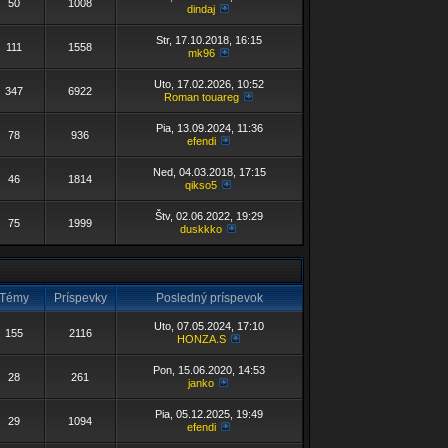
50
1008
dindaj
Str, 17.10.2018, 16:15
111
1558
mk96
Uto, 17.02.2026, 10:52
347
6922
Roman touareg
Pia, 13.09.2024, 11:36
78
936
efendi
Ned, 04.03.2018, 17:15
46
1814
qikso5
Štv, 02.06.2022, 19:29
75
1999
duskkko
Témy
Príspevky
Posledný príspevok
Uto, 07.05.2024, 17:10
155
2116
HONZA.S
Pon, 15.06.2020, 14:53
28
261
janko
Pia, 05.12.2025, 19:49
29
1094
efendi