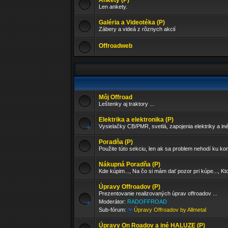
Ankety (P)
Len ankety.
Galéria a Videotéka (P)
Zábery a videá z rôznych akcií
Offroadweb
Môj Offroad
Leštenky aj traktory ...
Elektrika a elektronika (P)
Vysielačky CB/PMR, svetlá, zapojenia elektriky a in
Poradňa (P)
Použite túto sekciu, len ak sa problem nehodí ku ko
Nákupná Poradňa (P)
Kde kúpim..., Na čo si mám dať pozor pri kúpe..., Kto
Úpravy Offroadov (P)
Prezentovanie realizovaných úprav offroadov ...
Moderátor:
RADOFFROAD
Sub-fórum:
Úpravy Offroadov by Allmetal
Úpravy On Roadov a iné HALUZE (P)