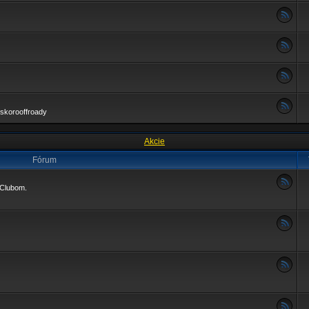
skorooffroady
Akcie
Fórum
4Clubom.