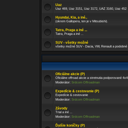
Uaz
Uaz 469, Uaz 3151, Uaz 3172, UAZ 3160, Uaz 452
Hyundai, Kia, a iné..
(okrem Gallopera, ten je v Mitsubishi).
Tatra, Praga a iné ...
Tatra, Praga a iné ...
SUV - všetky možné
všetky možné SUV - Dacia, VW, Renault a podobné 
Oficiálne akcie (P)
Oficiálne offroad akcie a stretnutia podporované 4x
Moderátor:
Srdcom Offroadman
Expedície & cestovanie (P)
Expedície & cestovanie
Moderátor:
Srdcom Offroadman
Závody
Trial a iné ...
Moderátor:
Srdcom Offroadman
Ďalšie koníčky (P)