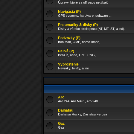
Úpravy, ktoré sa offroadu netýkajú
Navigácia (P)
GPS systémy, hardware, software ...
Pneumatiky & disky (P)
Disky a všetko okolo pneu (AT, MT, ST, a iné).
Podvozky (P)
Iron Man, OME, home-made, ...
Palivá (P)
Benzín, nafta, LPG, CNG, ...
Vyprostenie
Navijáky, hi-lifty, a iné ...
Aro
Aro 244, Aro M461, Aro 240
Daihatsu
Daihatsu Rocky, Daihatsu Feroza
Gaz
Gaz