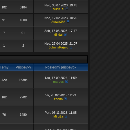
Ned, 30.07.2023, 19:43
102
3184
MilanTS
Ned, 12.02.2023, 10:26
91
1600
Stewo386
Sob, 17.05.2025, 17:47
7
91
dindaj
Ned, 27.04.2025, 21:07
1
2
JohnnyPajero
Témy
Príspevky
Posledný príspevok
Uto, 17.09.2024, 11:59
420
16394
marcus
Str, 26.02.2025, 12:23
162
2702
zdeno
Pon, 06.11.2023, 11:05
76
1480
MiroZa