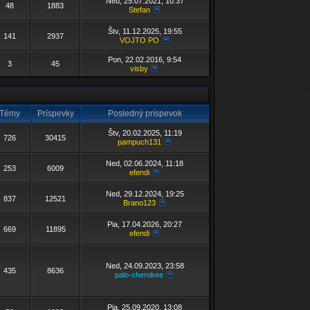
Ned, 25.07.2021, 10:37
48
1883
Stefan
Štv, 11.12.2025, 19:55
141
2937
VOJTO PO
Pon, 22.02.2016, 9:54
3
45
visby
Témy
Príspevky
Posledný príspevok
Štv, 20.02.2025, 11:19
726
30415
pampuch131
Ned, 02.06.2024, 11:18
253
6009
efendi
Ned, 29.12.2024, 19:25
837
12521
Brano123
Pia, 17.04.2026, 20:27
669
11895
efendi
Ned, 24.09.2023, 23:58
435
8636
palo-cherokee
Pia, 25.09.2020, 13:08