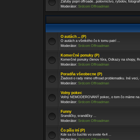
Záľuby popri offroade...polovníctvo, rybolov, fotogra
Moderátor:
Srdcom Offroadman
O autách ... (P)
O autách a všetkého čo k tomu patrí ...
Moderátor:
Srdcom Offroadman
Komerčné ponuky (P)
Komerčné ponuky členov fóra, Odkazy na shopy, Re
Moderátor:
Srdcom Offroadman
Poradňa všeobecne (P)
Žiadosti o rady mimo offroad problematiku. Iné veci, 
Moderátor:
Srdcom Offroadman
Volny pokec
Voľný NEMODEROVANÝ pokec, o tom čo máme na srdc
Moderátor:
Srdcom Offroadman
Funny
Srandičky, srandičky ...
Moderátor:
Srdcom Offroadman
Čo píšu iní (P)
Kde sa čo šuchlo vo svete 4x4 ...
Moderátor:
Srdcom Offroadman