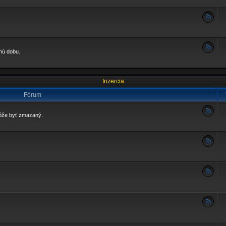
enú dobu.
Inzercia
Fórum
môže byť zmazaný.