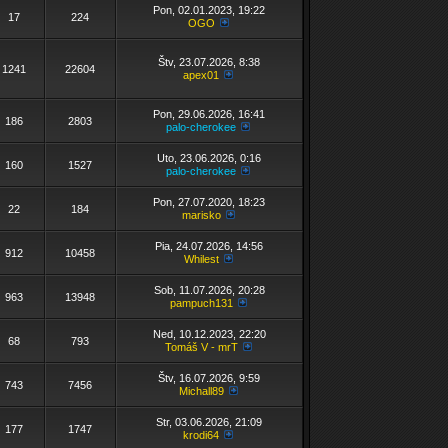
Pon, 02.01.2023, 19:22
17
224
OGO
Štv, 23.07.2026, 8:38
1241
22604
apex01
Pon, 29.06.2026, 16:41
186
2803
palo-cherokee
Uto, 23.06.2026, 0:16
160
1527
palo-cherokee
Pon, 27.07.2020, 18:23
22
184
marisko
Pia, 24.07.2026, 14:56
912
10458
Whilest
Sob, 11.07.2026, 20:28
963
13948
pampuch131
Ned, 10.12.2023, 22:20
68
793
Tomáš V - mrT
Štv, 16.07.2026, 9:59
743
7456
Michall89
Str, 03.06.2026, 21:09
177
1747
krodi64