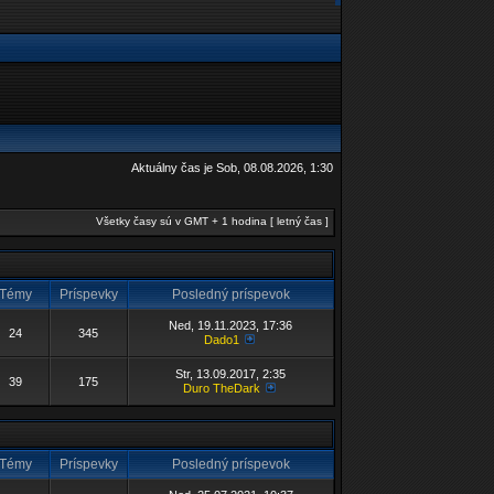
Aktuálny čas je Sob, 08.08.2026, 1:30
Všetky časy sú v GMT + 1 hodina [ letný čas ]
Témy
Príspevky
Posledný príspevok
Ned, 19.11.2023, 17:36
24
345
Dado1
Str, 13.09.2017, 2:35
39
175
Duro TheDark
Témy
Príspevky
Posledný príspevok