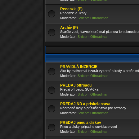
Recenzie (P)
Recenzie a Testy
Moderátor:
Srdcom Offroadman
Archív (P)
Staršie veci, hlavne ktoré mali platnosť len obmedz
Moderátor:
Srdcom Offroadman
PRAVIDLÁ INZERCIE
Ako by mal/nemal inzerát vyzerať a kedy a prečo 
Moderátor:
Srdcom Offroadman
PREDAJ offroadu
Predaj offroadu, SUV-čka
Moderátor:
Srdcom Offroadman
PREDAJ ND a príslušenstva
Náhradné diely a príslušenstvo pre offroady
Moderátor:
Srdcom Offroadman
PREDAJ pneu a diskov
Pneu a disky, pripadne suvisiace veci ...
Moderátor:
Srdcom Offroadman