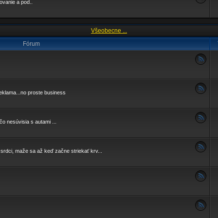
fovanie a pod..
Všeobecne ...
Fórum
klama...no proste business
čo nesúvisia s autami ...
i, maže sa až keď začne striekať krv...