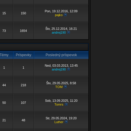
Pon, 19.12.2016, 12:09
15
150
pajko
Štv, 25.12.2014, 16:21
73
1654
andrej190
Témy
Príspevky
Posledný príspevok
Ned, 03.03.2013, 13:45
1
1
andrej190
Štv, 29.05.2025, 8:58
44
218
TOM
Sob, 13.09.2025, 11:20
50
107
Tomrs
Str, 29.05.2024, 19:20
21
48
Luther