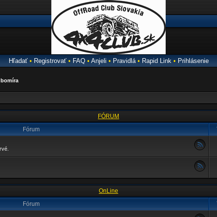
Hľadať
•
Registrovať
•
FAQ
•
Anjeli
•
Pravidlá
•
Rapid Link
•
Prihlásenie
bomíra
FÓRUM
Fórum
rvé.
OnLine
Fórum