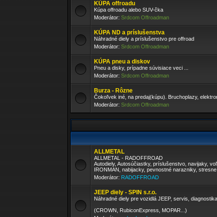
KÚPA offroadu
Kúpa offroadu alebo SUV-čka
Moderátor:
Srdcom Offroadman
KÚPA ND a príslušenstva
Náhradné diely a príslušenstvo pre offroad
Moderátor:
Srdcom Offroadman
KÚPA pneu a diskov
Pneu a disky, prípadne súvisiace veci ...
Moderátor:
Srdcom Offroadman
Burza - Rôzne
Čokoľvek iné, na predaj(kúpu). Bruchoplazy, elektron
Moderátor:
Srdcom Offroadman
ALLMETAL
ALLMETAL - RADOFFROAD
Autodiely, Autosúčiastky, príslušenstvo, navijaky, 
IRONMAN, nabijacky, pevnostné narazniky, stresne 
Moderátor:
RADOFFROAD
JEEP diely - SPIN s.r.o.
Náhradné diely pre vozidlá JEEP, servis, diagnostika.
(CROWN, RubiconExpress, MOPAR...)