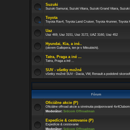
Suzuki
Suzuki Samurai, Suzuki Vitara, Suzuki Grand Vitara, Suzuki
Toyota
Toyota Rav4, Toyota Land Cruiser, Toyota 4runner, Toyota H
Uaz
Uaz 469, Uaz 3151, Uaz 3172, UAZ 3160, Uaz 452
Hyundai, Kia, a iné..
(okrem Gallopera, ten je v Mitsubishi).
Tatra, Praga a iné ...
Tatra, Praga a iné ...
SUV - všetky možné
všetky možné SUV - Dacia, VW, Renault a podobné skoroof
Fórum
Oficiálne akcie (P)
Oficiálne offroad akcie a stretnutia podporované 4x4Clubom
Moderátor:
Srdcom Offroadman
Expedície & cestovanie (P)
Expedície & cestovanie
Moderátor:
Srdcom Offroadman