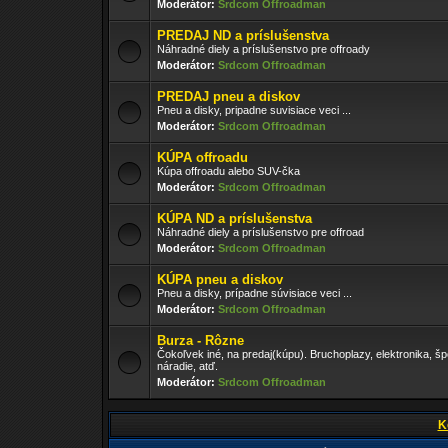
Moderátor:
Srdcom Offroadman
PREDAJ ND a príslušenstva
Náhradné diely a príslušenstvo pre offroady
Moderátor:
Srdcom Offroadman
PREDAJ pneu a diskov
Pneu a disky, pripadne suvisiace veci ...
Moderátor:
Srdcom Offroadman
KÚPA offroadu
Kúpa offroadu alebo SUV-čka
Moderátor:
Srdcom Offroadman
KÚPA ND a príslušenstva
Náhradné diely a príslušenstvo pre offroad
Moderátor:
Srdcom Offroadman
KÚPA pneu a diskov
Pneu a disky, prípadne súvisiace veci ...
Moderátor:
Srdcom Offroadman
Burza - Rôzne
Čokoľvek iné, na predaj(kúpu). Bruchoplazy, elektronika, š
náradie, atď.
Moderátor:
Srdcom Offroadman
K