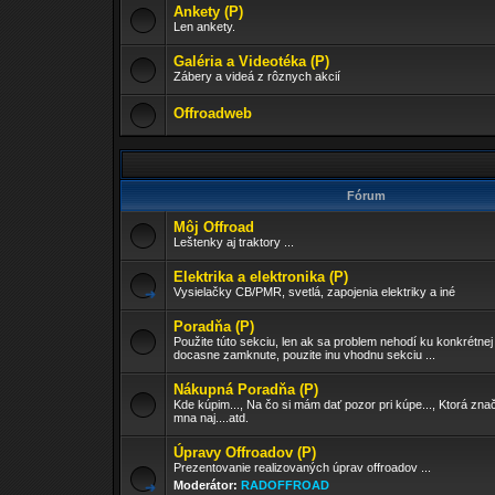
Ankety (P)
Len ankety.
Galéria a Videotéka (P)
Zábery a videá z rôznych akcií
Offroadweb
Fórum
Môj Offroad
Leštenky aj traktory ...
Elektrika a elektronika (P)
Vysielačky CB/PMR, svetlá, zapojenia elektriky a iné
Poradňa (P)
Použite túto sekciu, len ak sa problem nehodí ku konkrétnej
docasne zamknute, pouzite inu vhodnu sekciu ...
Nákupná Poradňa (P)
Kde kúpim..., Na čo si mám dať pozor pri kúpe..., Ktorá znač
mna naj....atd.
Úpravy Offroadov (P)
Prezentovanie realizovaných úprav offroadov ...
Moderátor:
RADOFFROAD