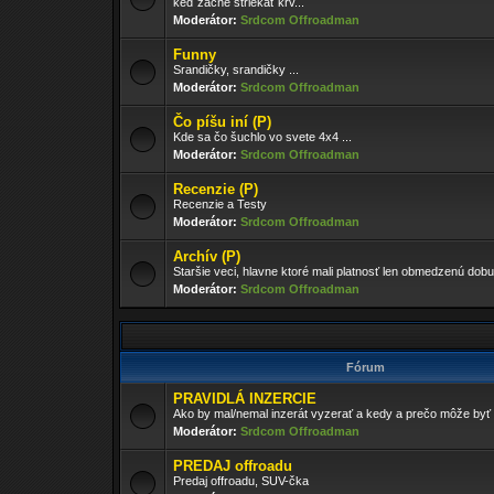
keď začne striekať krv...
Moderátor:
Srdcom Offroadman
Funny
Srandičky, srandičky ...
Moderátor:
Srdcom Offroadman
Čo píšu iní (P)
Kde sa čo šuchlo vo svete 4x4 ...
Moderátor:
Srdcom Offroadman
Recenzie (P)
Recenzie a Testy
Moderátor:
Srdcom Offroadman
Archív (P)
Staršie veci, hlavne ktoré mali platnosť len obmedzenú dobu
Moderátor:
Srdcom Offroadman
Fórum
PRAVIDLÁ INZERCIE
Ako by mal/nemal inzerát vyzerať a kedy a prečo môže by
Moderátor:
Srdcom Offroadman
PREDAJ offroadu
Predaj offroadu, SUV-čka