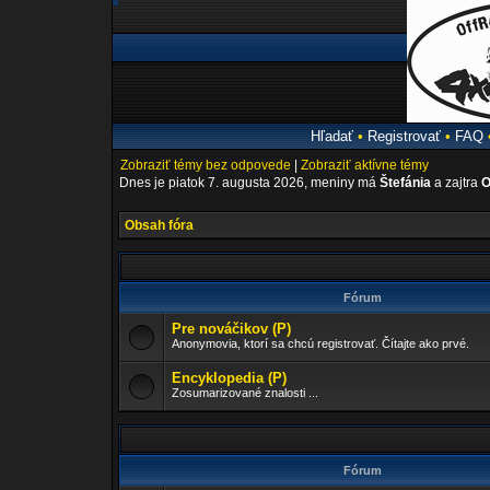
Hľadať
•
Registrovať
•
FAQ
Zobraziť témy bez odpovede
|
Zobraziť aktívne témy
Dnes je piatok 7. augusta 2026, meniny má
Štefánia
a zajtra
O
Obsah fóra
Fórum
Pre nováčikov (P)
Anonymovia, ktorí sa chcú registrovať. Čítajte ako prvé.
Encyklopedia (P)
Zosumarizované znalosti ...
Fórum