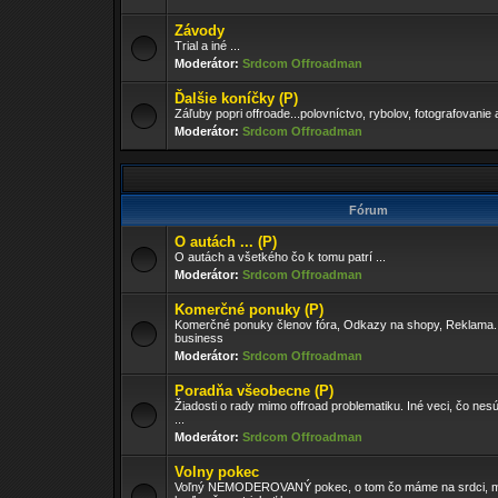
Závody
Trial a iné ...
Moderátor:
Srdcom Offroadman
Ďalšie koníčky (P)
Záľuby popri offroade...polovníctvo, rybolov, fotografovanie 
Moderátor:
Srdcom Offroadman
Fórum
O autách ... (P)
O autách a všetkého čo k tomu patrí ...
Moderátor:
Srdcom Offroadman
Komerčné ponuky (P)
Komerčné ponuky členov fóra, Odkazy na shopy, Reklama..
business
Moderátor:
Srdcom Offroadman
Poradňa všeobecne (P)
Žiadosti o rady mimo offroad problematiku. Iné veci, čo nesú
...
Moderátor:
Srdcom Offroadman
Volny pokec
Voľný NEMODEROVANÝ pokec, o tom čo máme na srdci, m