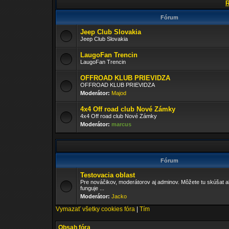
R
Fórum
Jeep Club Slovakia
Jeep Club Slovakia
LaugoFan Trencin
LaugoFan Trencin
OFFROAD KLUB PRIEVIDZA
OFFROAD KLUB PRIEVIDZA
Moderátor:
Majod
4x4 Off road club Nové Zámky
4x4 Off road club Nové Zámky
Moderátor:
marcus
Fórum
Testovacia oblast
Pre nováčikov, moderátorov aj adminov. Môžete tu skúšat a
funguje ...
Moderátor:
Jacko
Vymazať všetky cookies fóra
|
Tím
Obsah fóra