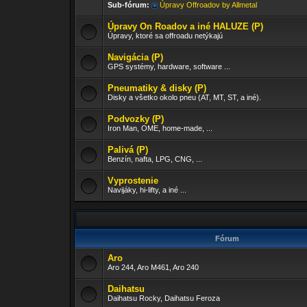
Sub-fórum:
Úpravy Offroadov by Allmetal
Úpravy On Roadov a iné HALUZE (P)
Úpravy, ktoré sa offroadu netýkajú
Navigácia (P)
GPS systémy, hardware, software ...
Pneumatiky & disky (P)
Disky a všetko okolo pneu (AT, MT, ST, a iné).
Podvozky (P)
Iron Man, OME, home-made, ...
Palivá (P)
Benzín, nafta, LPG, CNG, ...
Vyprostenie
Navijáky, hi-lifty, a iné ...
Fórum
Aro
Aro 244, Aro M461, Aro 240
Daihatsu
Daihatsu Rocky, Daihatsu Feroza