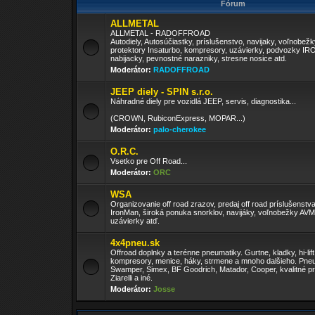
Fórum
ALLMETAL
ALLMETAL - RADOFFROAD
Autodiely, Autosúčiastky, príslušenstvo, navijaky, voľnobež
protektory Insaturbo, kompresory, uzávierky, podvozky I
nabijacky, pevnostné narazniky, stresne nosice atd.
Moderátor:
RADOFFROAD
JEEP diely - SPIN s.r.o.
Náhradné diely pre vozidlá JEEP, servis, diagnostika...
(CROWN, RubiconExpress, MOPAR...)
Moderátor:
palo-cherokee
O.R.C.
Vsetko pre Off Road...
Moderátor:
ORC
WSA
Organizovanie off road zrazov, predaj off road príslušenst
IronMan, široká ponuka snorklov, navijáky, voľnobežky AV
uzávierky atď.
4x4pneu.sk
Offroad doplnky a terénne pneumatiky. Gurtne, kladky, hi-lift
kompresory, menice, háky, strmene a mnoho dalšieho. Pneu
Swamper, Simex, BF Goodrich, Matador, Cooper, kvalitné pr
Ziarelli a iné.
Moderátor:
Josse