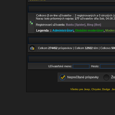
Celkovo
2
on-line užívateľov :: 2 registrovaných a 0 skrytých (
Naraz bolo prítomných najviac
177
užívateľov dňa Sob, 04.08.2
Registrovaní užívatelia:
Baidu [Spider]
,
Bing [Bot]
Legenda ::
Administrátori
,
Globálni moderátori
,
Moderá
Celkom
274452
príspevkov | Celkom
12922
tém | Celkovo
50
Užívateľské meno:
Heslo:
Neprečítané príspevky
Ži
Všetko pre Jeep, Chrysler, Dodge
Je