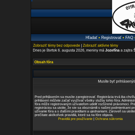
Hľadať
•
Registrovať
•
FAQ
Zobraziť témy bez odpovede
|
Zobraziť aktívne témy
Dnes je štvrtok 6. augusta 2026, meniny má
Jozefína
a zajtra
Obsah fóra
Musíte byť prihlásený/á
Pred prihlásením sa musíte zaregistrovať. Registrácia trvá iba chvíľu
prihlásení môžete začať využívať všetky služby tohto fóra. Administr
fóra môže registrovaným užívateľom udeliť rozšírené právomoci. Pr
registráciou sa uistite, že ste sa oboznámili s našimi podmienkami pr
užívanie fóra a s ďalšími pravidlami a ujednaniami. Zároveň sa uistite
prečítate akékoľvek pravidlá, ktoré sa na fóre objavia.
Pravidlá pre používanie
|
Ochrana súkromia