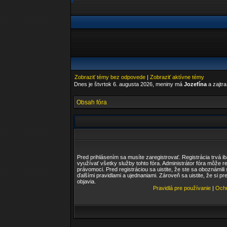
Zobraziť témy bez odpovede
|
Zobraziť aktívne témy
Dnes je štvrtok 6. augusta 2026, meniny má
Jozefína
a zajtr
Obsah fóra
Pred prihlásením sa musíte zaregistrovať. Registrácia trvá i
využívať všetky služby tohto fóra. Administrátor fóra môže r
právomoci. Pred registráciou sa uistite, že ste sa oboznámili
ďalšími pravidlami a ujednaniami. Zároveň sa uistite, že si pr
objavia.
Pravidlá pre používanie
|
Ochr