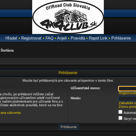
Hľadať
•
Registrovať
•
FAQ
•
Anjeli
•
Pravidlá
•
Rapid Link
•
Prihlásenie
a
Štefánia
Prihlásenie
Musíte byť prihlásený/á pre citovanie príspevkov v tomto fóre.
Užívateľské meno:
Registrovať
ba chvíľu, po prihlásení môžete začať
egistrovaným užívateľom udeliť rozšírené
Heslo:
 s našimi podmienkami pre užívanie fóra a s
Zabudol/a 
ečítate akékoľvek pravidlá, ktoré sa na fóre
Znovu posla
ana súkromia
Automati
Skryť mô