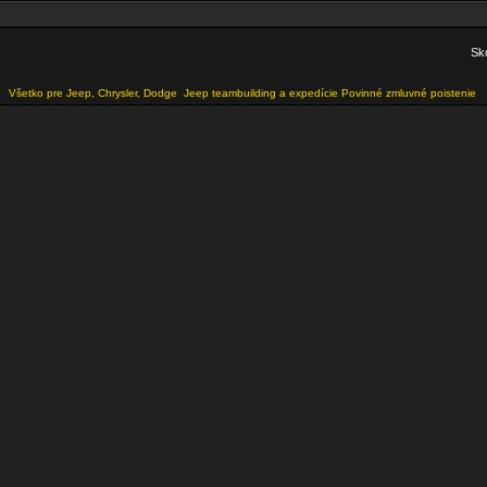
Sko
Všetko pre Jeep, Chrysler, Dodge
Jeep teambuilding a expedície
Povinné zmluvné poistenie