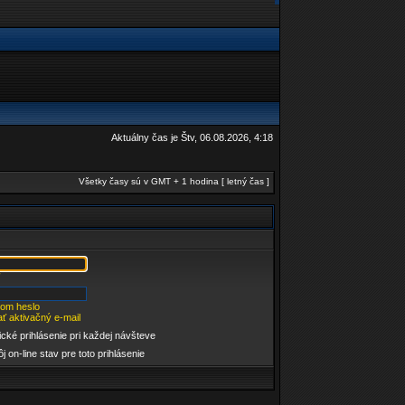
Aktuálny čas je Štv, 06.08.2026, 4:18
Všetky časy sú v GMT + 1 hodina [ letný čas ]
som heslo
ť aktivačný e-mail
cké prihlásenie pri každej návšteve
j on-line stav pre toto prihlásenie