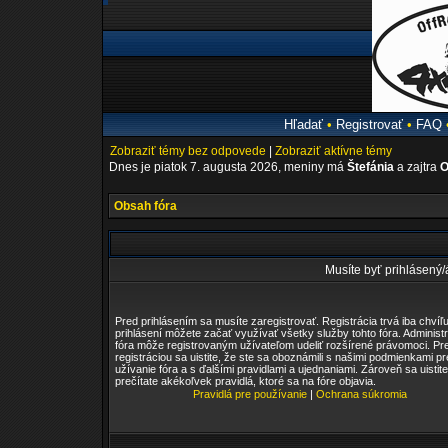
Hľadať
•
Registrovať
•
FAQ
Zobraziť témy bez odpovede
|
Zobraziť aktívne témy
Dnes je piatok 7. augusta 2026, meniny má
Štefánia
a zajtra
O
Obsah fóra
Musíte byť prihlásený/á
Pred prihlásením sa musíte zaregistrovať. Registrácia trvá iba chvíľu
prihlásení môžete začať využívať všetky služby tohto fóra. Administr
fóra môže registrovaným užívateľom udeliť rozšírené právomoci. Pr
registráciou sa uistite, že ste sa oboznámili s našimi podmienkami pr
užívanie fóra a s ďalšími pravidlami a ujednaniami. Zároveň sa uistite
prečítate akékoľvek pravidlá, ktoré sa na fóre objavia.
Pravidlá pre používanie
|
Ochrana súkromia