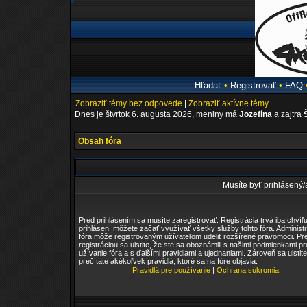
Hľadať
•
Registrovať
•
FAQ
Zobraziť témy bez odpovede
|
Zobraziť aktívne témy
Dnes je štvrtok 6. augusta 2026, meniny má
Jozefína
a zajtra
Obsah fóra
Musíte byť prihlásený/á
Pred prihlásením sa musíte zaregistrovať. Registrácia trvá iba chvíľu
prihlásení môžete začať využívať všetky služby tohto fóra. Administr
fóra môže registrovaným užívateľom udeliť rozšírené právomoci. Pr
registráciou sa uistite, že ste sa oboznámili s našimi podmienkami pr
užívanie fóra a s ďalšími pravidlami a ujednaniami. Zároveň sa uistite
prečítate akékoľvek pravidlá, ktoré sa na fóre objavia.
Pravidlá pre používanie
|
Ochrana súkromia