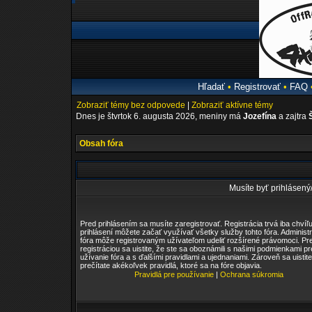
Hľadať
•
Registrovať
•
FAQ
Zobraziť témy bez odpovede
|
Zobraziť aktívne témy
Dnes je štvrtok 6. augusta 2026, meniny má
Jozefína
a zajtra
Obsah fóra
Musíte byť prihlásený
Pred prihlásením sa musíte zaregistrovať. Registrácia trvá iba chvíľu
prihlásení môžete začať využívať všetky služby tohto fóra. Administr
fóra môže registrovaným užívateľom udeliť rozšírené právomoci. Pr
registráciou sa uistite, že ste sa oboznámili s našimi podmienkami pr
užívanie fóra a s ďalšími pravidlami a ujednaniami. Zároveň sa uistite
prečítate akékoľvek pravidlá, ktoré sa na fóre objavia.
Pravidlá pre používanie
|
Ochrana súkromia