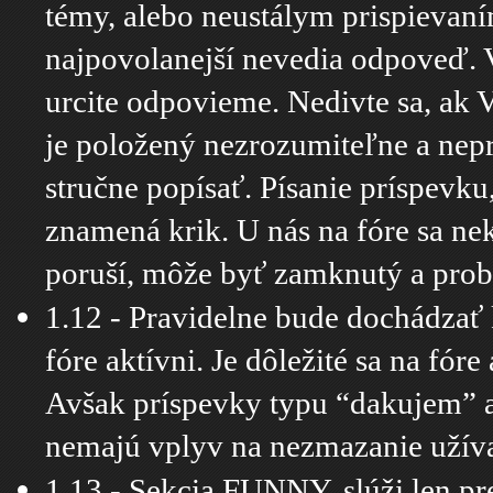
témy, alebo neustálym prispievaní
najpovolanejší nevedia odpoveď. 
urcite odpovieme. Nedivte sa, ak
je položený nezrozumiteľne a nepr
stručne popísať. Písanie príspev
znamená krik. U nás na fóre sa nek
poruší, môže byť zamknutý a pro
1.12 - Pravidelne bude dochádzať
fóre aktívni. Je dôležité sa na fór
Avšak príspevky typu “dakujem” a
nemajú vplyv na nezmazanie užíva
1.13 - Sekcia FUNNY, slúži len pr