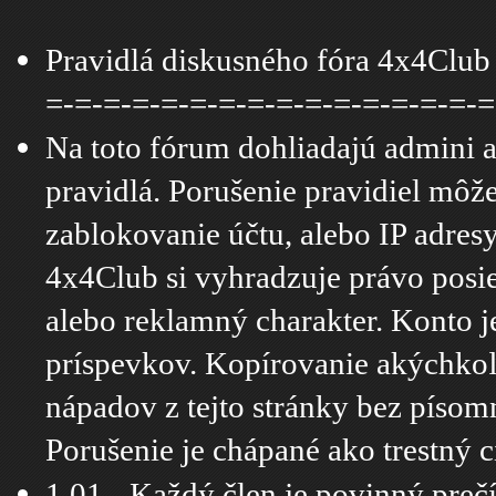
Pravidlá diskusného fóra 4x4Club
=-=-=-=-=-=-=-=-=-=-=-=-=-=-=-=
Na toto fórum dohliadajú admini a 
pravidlá. Porušenie pravidiel môž
zablokovanie účtu, alebo IP adresy
4x4Club si vyhradzuje právo posi
alebo reklamný charakter. Konto
príspevkov. Kopírovanie akýchkoľ
nápadov z tejto stránky bez písom
Porušenie je chápané ako trestný c
1.01 - Každý člen je povinný prečít