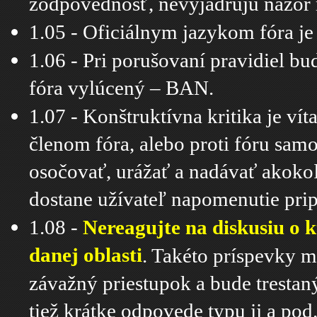
zodpovednosť, nevyjadrujú názor m
1.05 - Oficiálnym jazykom fóra j
1.06 - Pri porušovaní pravidiel b
fóra vylúcený – BAN.
1.07 - Konštruktívna kritika je vít
členom fóra, alebo proti fóru sam
osočovať, urážať a nadávať akoko
dostane užívateľ napomenutie prip
1.08 -
Nereagujte na diskusiu o kt
danej oblasti
. Takéto príspevky
závažný priestupok a bude trestan
tiež krátke odpovede typu jj a pod