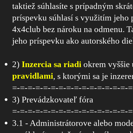
taktiež súhlasíte s prípadným skrá
príspevku súhlasí s využitím jeho
4x4club bez nároku na odmenu. Ta
jeho príspevku ako autorského die
2)
Inzercia sa riadi
okrem vyššie 
pravidlami
, s ktorými sa je inzer
=-=-=-=-=-=-=-=-=-=-=-=-=-=-=-=
3) Prevádzkovateľ fóra
=-=-=-=-=-=-=-=-=-=-=-=-=-=-=-=
3.1 - Administrátorove alebo mode