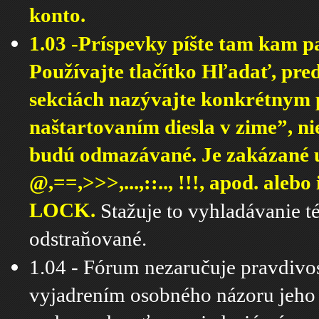
konto.
1.03 -Príspevky píšte tam kam pa
Používajte tlačítko Hľadať, pr
sekciách nazývajte konkrétnym 
naštartovaním diesla v zime”,
budú odmazávané. Je zakázané 
@,==,>>>,...,::.., !!!, apod. ale
LOCK.
Stažuje to vyhladávanie t
odstraňované.
1.04 - Fórum nezaručuje pravdivos
vyjadrením osobného názoru jeho 