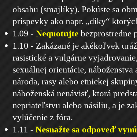
obsahu (smajlíky). Pokúste sa obm
príspevky ako napr. „diky“ ktorýc
1.09 -
Nequotujte
bezprostredne p
1.10 - Zakázané je akékoľvek uráža
rasistické a vulgárne vyjadrovanie
sexuálnej orientácie, náboženstva 
národa, rasy alebo etnickej skupi
náboženská nenávisť, ktorá predst
nepriateľstvu alebo násiliu, a je
vylúčenie z fóra.
1.11 -
Nesnažte sa odpoveď vynú