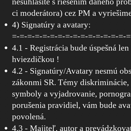
nesúhlasíte s riešením daného pro
ci moderátora) cez PM a vyriešime
4) Signatúry a avatary:
=-=-=-=-=-=-=-=-=-=-=-=-=-=-=-=
4.1 - Registrácia bude úspešná le
hviezdičkou !
4.2 - Signatúry/Avatary nesmú obs
zákonmi SR. Témy diskriminácie, r
symboly a vyjadrovanie, pornogra
porušenia pravidiel, vám bude ava
povolená.
4.3 - Majiteľ, autor a prevádzkov