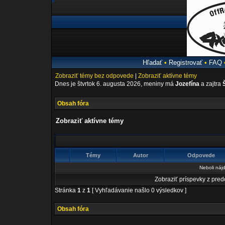
Hľadať
•
Registrovať
•
FAQ
Zobraziť témy bez odpovede
|
Zobraziť aktívne témy
Dnes je štvrtok 6. augusta 2026, meniny má
Jozefína
a zajtra
Obsah fóra
Zobraziť aktívne témy
Témy
Autor
Odpovede
Neboli náj
Zobraziť príspevky z pre
Stránka
1
z
1
[ Vyhľadávanie našlo 0 výsledkov ]
Obsah fóra