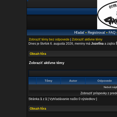
Hľadať
•
Registrovať
•
FAQ
Zobraziť témy bez odpovede
|
Zobraziť aktívne témy
Dnes je štvrtok 6. augusta 2026, meniny má
Jozefína
a zajtra
Obsah fóra
Zobraziť aktívne témy
Témy
Autor
Odpovede
Neboli náj
Zobraziť príspevky z pre
Stránka
1
z
1
[ Vyhľadávanie našlo 0 výsledkov ]
Obsah fóra