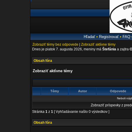
Hľadať
•
Registrovať
•
FAQ
Zobraziť témy bez odpovede
|
Zobraziť aktívne témy
Dnes je piatok 7. augusta 2026, meniny má
Štefánia
a zajtra
O
Obsah fóra
Zobraziť aktívne témy
Témy
Autor
Odpovede
Neboli náj
Zobraziť príspevky z pre
Stránka
1
z
1
[ Vyhľadávanie našlo 0 výsledkov ]
Obsah fóra