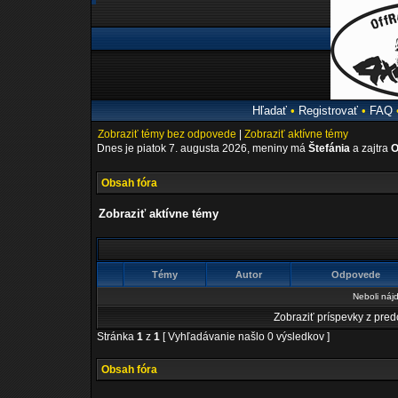
Hľadať
•
Registrovať
•
FAQ
Zobraziť témy bez odpovede
|
Zobraziť aktívne témy
Dnes je piatok 7. augusta 2026, meniny má
Štefánia
a zajtra
O
Obsah fóra
Zobraziť aktívne témy
Témy
Autor
Odpovede
Neboli náj
Zobraziť príspevky z pre
Stránka
1
z
1
[ Vyhľadávanie našlo 0 výsledkov ]
Obsah fóra