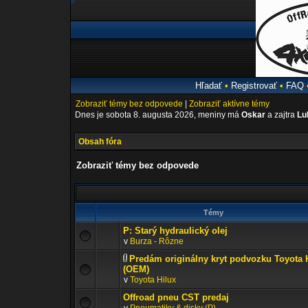
Hľadať
•
Registrovať
•
FAQ
Zobraziť témy bez odpovede
|
Zobraziť aktívne témy
Dnes je sobota 8. augusta 2026, meniny má
Oskar
a zajtra
Lu
Obsah fóra
Zobraziť témy bez odpovede
Témy
P: Starý hydraulický olej
v
Burza - Rôzne
Predám originálny kryt podvozku Toyota 
(OEM)
v
Toyota Hilux
Offroad pneu CST predaj