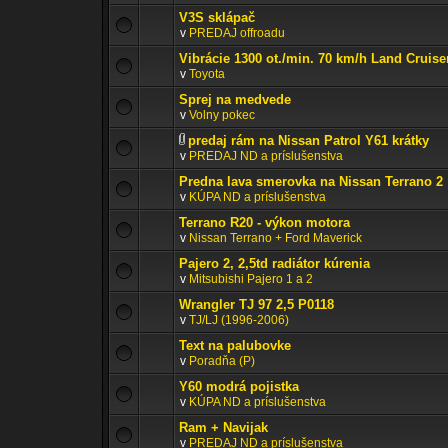
V3S sklápač
v
PREDAJ offroadu
Vibrácie 1300 ot./min. 70 km/h Land Cruise
v
Toyota
Sprej na medvede
v
Volny pokec
predaj rám na Nissan Patrol Y61 krátky
v
PREDAJ ND a príslušenstva
Predna lava smerovka na Nissan Terrano 2
v
KÚPA ND a príslušenstva
Terrano R20 - výkon motora
v
Nissan Terrano + Ford Maverick
Pajero 2, 2,5td radiátor kúrenia
v
Mitsubishi Pajero 1 a 2
Wrangler TJ 97 2,5 P0118
v
TJ/LJ (1996-2006)
Text na palubovke
v
Poradňa (P)
Y60 modrá pojistka
v
KÚPA ND a príslušenstva
Ram + Navijak
v
PREDAJ ND a príslušenstva