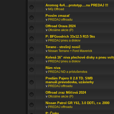
Aromog 4x4....prototyp....na PREDAJ !!!
v
Môj Offroad
Prosím zmazať
v
PREDAJ offroadu
Offroad Orava 2024
v
Oficiálne akcie (P)
P: BFGoodrich 33x12.5 R15 5ks
v
PREDAJ pneu a diskov
Terano - strešný nosič
v
Nissan Terrano + Ford Maverick
Kolesá 16" niva plechové disky a pneu volt
v
PREDAJ pneu a diskov
Rám niva
v
PREDAJ ND a príslušenstva
Predám Pajero II 2.8 TD. SWB
manuál.prevodovka, uzávierky
v
PREDAJ offroadu
Offroad zraz Môťová 2024
v
Oficiálne akcie (P)
Nissan Patrol GR Y61, 3.0 DDTi, r.v. 2000
v
PREDAJ offroadu
P: Činky