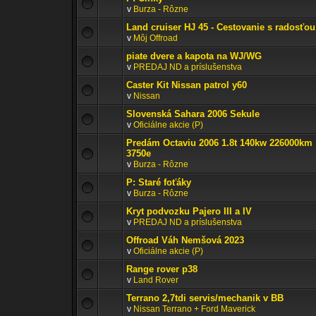
v
Burza - Rôzne
Land cruiser HJ 45 - Cestovanie s radosťou
v
Môj Offroad
piate dvere a kapota na WJ/WG
v
PREDAJ ND a príslušenstva
Caster Kit Nissan patrol y60
v
Nissan
Slovenská Sahara 2006 Sekule
v
Oficiálne akcie (P)
Predám Octaviu 2006 1.8t 140kw 226000km
3750e
v
Burza - Rôzne
P: Staré foťáky
v
Burza - Rôzne
Kryt podvozku Pajero III a IV
v
PREDAJ ND a príslušenstva
Offroad Váh Nemšová 2023
v
Oficiálne akcie (P)
Range rover p38
v
Land Rover
Terrano 2,7tdi servis/mechanik v BB
v
Nissan Terrano + Ford Maverick