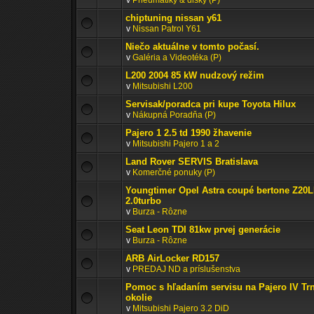
v
Pneumatiky & disky (P)
chiptuning nissan y61
v
Nissan Patrol Y61
Niečo aktuálne v tomto počasí.
v
Galéria a Videotéka (P)
L200 2004 85 kW nudzový režim
v
Mitsubishi L200
Servisak/poradca pri kupe Toyota Hilux
v
Nákupná Poradňa (P)
Pajero 1 2.5 td 1990 žhavenie
v
Mitsubishi Pajero 1 a 2
Land Rover SERVIS Bratislava
v
Komerčné ponuky (P)
Youngtimer Opel Astra coupé bertone Z20
2.0turbo
v
Burza - Rôzne
Seat Leon TDI 81kw prvej generácie
v
Burza - Rôzne
ARB AirLocker RD157
v
PREDAJ ND a príslušenstva
Pomoc s hľadaním servisu na Pajero IV Tr
okolie
v
Mitsubishi Pajero 3.2 DiD