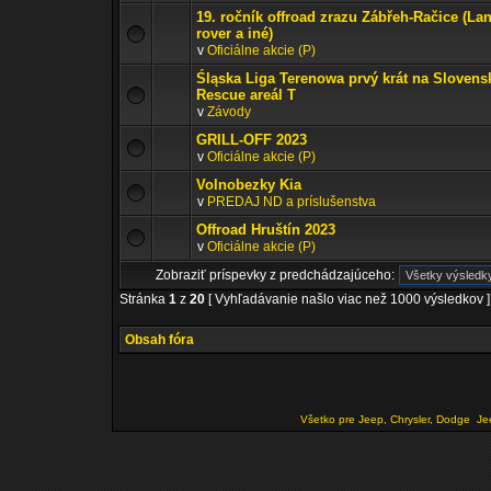
19. ročník offroad zrazu Zábřeh-Račice (La
rover a iné)
v
Oficiálne akcie (P)
Śląska Liga Terenowa prvý krát na Slovens
Rescue areál T
v
Závody
GRILL-OFF 2023
v
Oficiálne akcie (P)
Volnobezky Kia
v
PREDAJ ND a príslušenstva
Offroad Hruštín 2023
v
Oficiálne akcie (P)
Zobraziť príspevky z predchádzajúceho:
Stránka
1
z
20
[ Vyhľadávanie našlo viac než 1000 výsledkov ]
Obsah fóra
Všetko pre Jeep, Chrysler, Dodge
Je