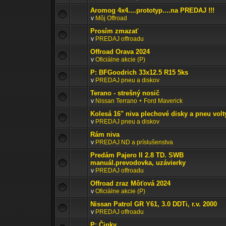
Aromog 4x4....prototyp....na PREDAJ !!!
v
Môj Offroad
Prosím zmazať
v
PREDAJ offroadu
Offroad Orava 2024
v
Oficiálne akcie (P)
P: BFGoodrich 33x12.5 R15 5ks
v
PREDAJ pneu a diskov
Terano - strešný nosič
v
Nissan Terrano + Ford Maverick
Kolesá 16" niva plechové disky a pneu volt
v
PREDAJ pneu a diskov
Rám niva
v
PREDAJ ND a príslušenstva
Predám Pajero II 2.8 TD. SWB
manuál.prevodovka, uzávierky
v
PREDAJ offroadu
Offroad zraz Môťová 2024
v
Oficiálne akcie (P)
Nissan Patrol GR Y61, 3.0 DDTi, r.v. 2000
v
PREDAJ offroadu
P: Činky