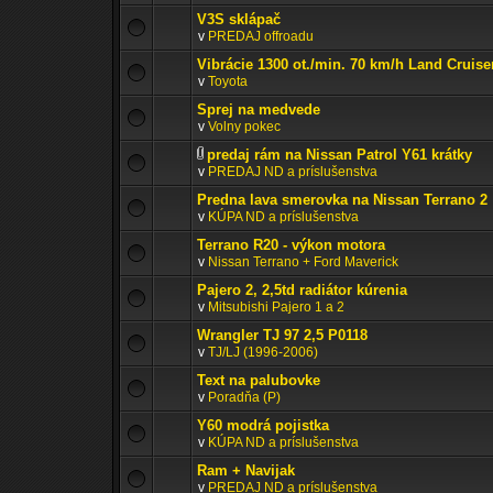
V3S sklápač
v
PREDAJ offroadu
Vibrácie 1300 ot./min. 70 km/h Land Cruise
v
Toyota
Sprej na medvede
v
Volny pokec
predaj rám na Nissan Patrol Y61 krátky
v
PREDAJ ND a príslušenstva
Predna lava smerovka na Nissan Terrano 2
v
KÚPA ND a príslušenstva
Terrano R20 - výkon motora
v
Nissan Terrano + Ford Maverick
Pajero 2, 2,5td radiátor kúrenia
v
Mitsubishi Pajero 1 a 2
Wrangler TJ 97 2,5 P0118
v
TJ/LJ (1996-2006)
Text na palubovke
v
Poradňa (P)
Y60 modrá pojistka
v
KÚPA ND a príslušenstva
Ram + Navijak
v
PREDAJ ND a príslušenstva