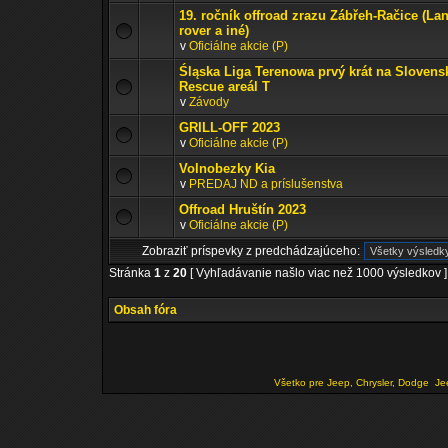
19. ročník offroad zrazu Zábřeh-Račice (La
rover a iné)
v
Oficiálne akcie (P)
Śląska Liga Terenowa prvý krát na Slovens
Rescue areál T
v
Závody
GRILL-OFF 2023
v
Oficiálne akcie (P)
Volnobezky Kia
v
PREDAJ ND a príslušenstva
Offroad Hruštín 2023
v
Oficiálne akcie (P)
Zobraziť príspevky z predchádzajúceho:
Stránka
1
z
20
[ Vyhľadávanie našlo viac než 1000 výsledkov ]
Obsah fóra
Všetko pre Jeep, Chrysler, Dodge
Je