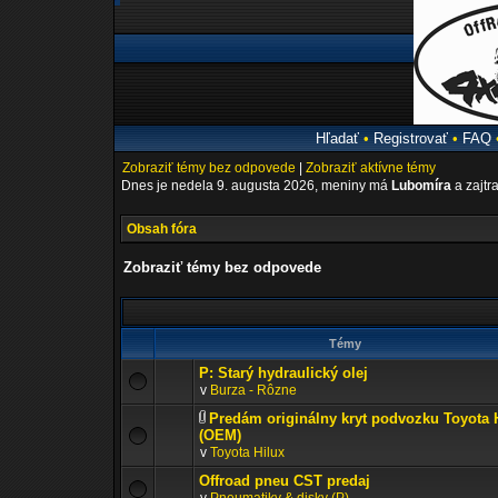
Hľadať
•
Registrovať
•
FAQ
Zobraziť témy bez odpovede
|
Zobraziť aktívne témy
Dnes je nedela 9. augusta 2026, meniny má
Lubomíra
a zajtr
Obsah fóra
Zobraziť témy bez odpovede
Témy
P: Starý hydraulický olej
v
Burza - Rôzne
Predám originálny kryt podvozku Toyota 
(OEM)
v
Toyota Hilux
Offroad pneu CST predaj