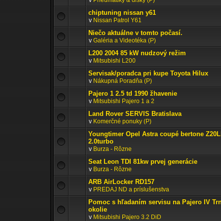
v
Pneumatiky & disky (P)
chiptuning nissan y61
v
Nissan Patrol Y61
Niečo aktuálne v tomto počasí.
v
Galéria a Videotéka (P)
L200 2004 85 kW nudzový režim
v
Mitsubishi L200
Servisak/poradca pri kupe Toyota Hilux
v
Nákupná Poradňa (P)
Pajero 1 2.5 td 1990 žhavenie
v
Mitsubishi Pajero 1 a 2
Land Rover SERVIS Bratislava
v
Komerčné ponuky (P)
Youngtimer Opel Astra coupé bertone Z20
2.0turbo
v
Burza - Rôzne
Seat Leon TDI 81kw prvej generácie
v
Burza - Rôzne
ARB AirLocker RD157
v
PREDAJ ND a príslušenstva
Pomoc s hľadaním servisu na Pajero IV Tr
okolie
v
Mitsubishi Pajero 3.2 DiD