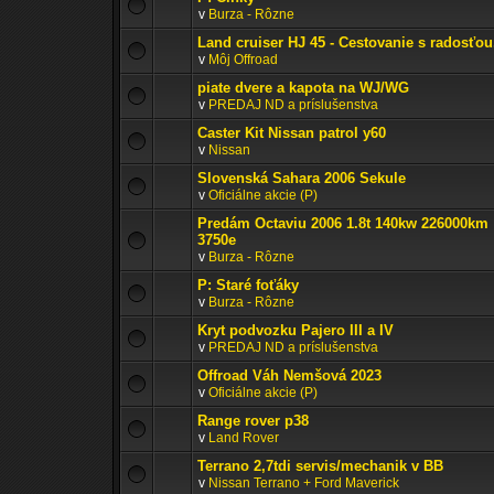
v
Burza - Rôzne
Land cruiser HJ 45 - Cestovanie s radosťou
v
Môj Offroad
piate dvere a kapota na WJ/WG
v
PREDAJ ND a príslušenstva
Caster Kit Nissan patrol y60
v
Nissan
Slovenská Sahara 2006 Sekule
v
Oficiálne akcie (P)
Predám Octaviu 2006 1.8t 140kw 226000km
3750e
v
Burza - Rôzne
P: Staré foťáky
v
Burza - Rôzne
Kryt podvozku Pajero III a IV
v
PREDAJ ND a príslušenstva
Offroad Váh Nemšová 2023
v
Oficiálne akcie (P)
Range rover p38
v
Land Rover
Terrano 2,7tdi servis/mechanik v BB
v
Nissan Terrano + Ford Maverick