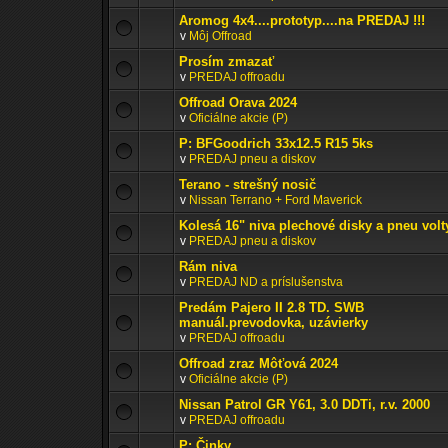
Aromog 4x4....prototyp....na PREDAJ !!!
v
Môj Offroad
Prosím zmazať
v
PREDAJ offroadu
Offroad Orava 2024
v
Oficiálne akcie (P)
P: BFGoodrich 33x12.5 R15 5ks
v
PREDAJ pneu a diskov
Terano - strešný nosič
v
Nissan Terrano + Ford Maverick
Kolesá 16" niva plechové disky a pneu volt
v
PREDAJ pneu a diskov
Rám niva
v
PREDAJ ND a príslušenstva
Predám Pajero II 2.8 TD. SWB
manuál.prevodovka, uzávierky
v
PREDAJ offroadu
Offroad zraz Môťová 2024
v
Oficiálne akcie (P)
Nissan Patrol GR Y61, 3.0 DDTi, r.v. 2000
v
PREDAJ offroadu
P: Činky