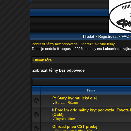
Hľadať
•
Registrovať
•
FAQ
Zobraziť témy bez odpovede
|
Zobraziť aktívne témy
Dnes je nedela 9. augusta 2026, meniny má
Lubomíra
a zajtr
Obsah fóra
Zobraziť témy bez odpovede
Témy
P: Starý hydraulický olej
v
Burza - Rôzne
Predám originálny kryt podvozku Toyota 
(OEM)
v
Toyota Hilux
Offroad pneu CST predaj