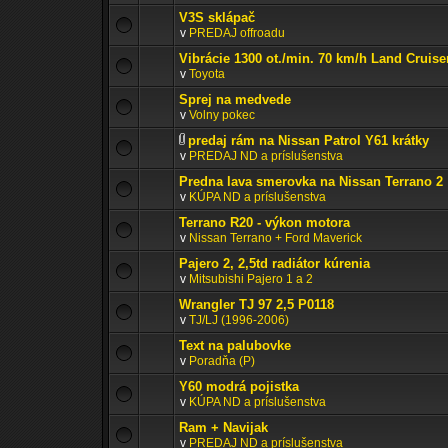
V3S sklápač
v
PREDAJ offroadu
Vibrácie 1300 ot./min. 70 km/h Land Cruise
v
Toyota
Sprej na medvede
v
Volny pokec
predaj rám na Nissan Patrol Y61 krátky
v
PREDAJ ND a príslušenstva
Predna lava smerovka na Nissan Terrano 2
v
KÚPA ND a príslušenstva
Terrano R20 - výkon motora
v
Nissan Terrano + Ford Maverick
Pajero 2, 2,5td radiátor kúrenia
v
Mitsubishi Pajero 1 a 2
Wrangler TJ 97 2,5 P0118
v
TJ/LJ (1996-2006)
Text na palubovke
v
Poradňa (P)
Y60 modrá pojistka
v
KÚPA ND a príslušenstva
Ram + Navijak
v
PREDAJ ND a príslušenstva