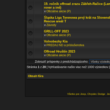
19. ročník offroad zrazu Zábřeh-Račice (La
rover a iné)
v
Oficiálne akcie (P)
Śląska Liga Terenowa prvý krát na Slovens
Rescue areál T
v
Závody
GRILL-OFF 2023
v
Oficiálne akcie (P)
Volnobezky Kia
v
PREDAJ ND a príslušenstva
Offroad Hruštín 2023
v
Oficiálne akcie (P)
Zobraziť príspevky z predchádzajúceho:
Stránka
1
z
20
[ Vyhľadávanie našlo viac než 1000 výsledkov ]
Obsah fóra
Všetko pre Jeep, Chrysler, Dodge
Je