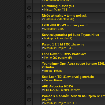
v
Pneumatiky & disky (P)
chiptuning nissan y61
v
Nissan Patrol Y61
Niečo aktuálne v tomto počasí.
v
Galéria a Videotéka (P)
L200 2004 85 kW nudzový režim
v
Mitsubishi L200
Servisak/poradca pri kupe Toyota Hilux
v
Nákupná Poradňa (P)
Pajero 1 2.5 td 1990 žhavenie
v
Mitsubishi Pajero 1 a 2
Land Rover SERVIS Bratislava
v
Komerčné ponuky (P)
Youngtimer Opel Astra coupé bertone Z20
2.0turbo
v
Burza - Rôzne
Seat Leon TDI 81kw prvej generácie
v
Burza - Rôzne
ARB AirLocker RD157
v
PREDAJ ND a príslušenstva
Pomoc s hľadaním servisu na Pajero IV Tr
okolie
v
Mitsubishi Pajero 3.2 DiD