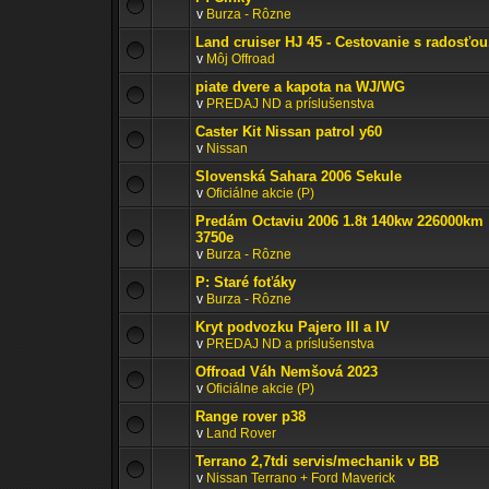
v
Burza - Rôzne
Land cruiser HJ 45 - Cestovanie s radosťou
v
Môj Offroad
piate dvere a kapota na WJ/WG
v
PREDAJ ND a príslušenstva
Caster Kit Nissan patrol y60
v
Nissan
Slovenská Sahara 2006 Sekule
v
Oficiálne akcie (P)
Predám Octaviu 2006 1.8t 140kw 226000km
3750e
v
Burza - Rôzne
P: Staré foťáky
v
Burza - Rôzne
Kryt podvozku Pajero III a IV
v
PREDAJ ND a príslušenstva
Offroad Váh Nemšová 2023
v
Oficiálne akcie (P)
Range rover p38
v
Land Rover
Terrano 2,7tdi servis/mechanik v BB
v
Nissan Terrano + Ford Maverick