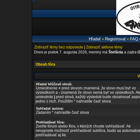
Hľadať
•
Registrovať
•
FAQ
Zobraziť témy bez odpovede
|
Zobraziť aktívne témy
Dnes je piatok 7. augusta 2026, meniny má
Štefánia
a zajtra
O
Obsah fóra
V
Hľadať kľúčové slová:
Umiestnenie
+
pred slovom znamená, že slovo musí byť vo
výsledkoch a
-
znamená že slovo nemá byť vo výsledkoch. Ak
umiestnite
|
pred slová, každý výsledok bude obsahovať asp
jedno z nich. Použitím * nahradíte časť slova
Vyhľadať autora:
Zadaním * nahradíte časť slova
Prehľadávať fóra:
Zvoľte fórum alebo fóra, v ktorých chcete vyhľadávať. Ak
nevypnete možnosť prehľadávať subfóra, budú sa automatic
prehľadávať aj tie.