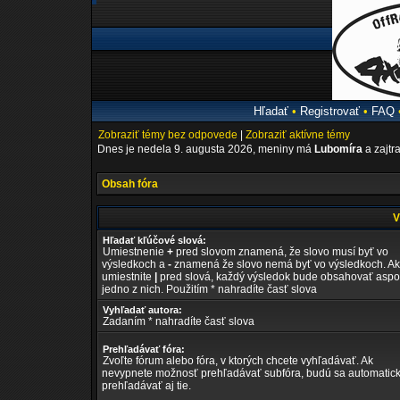
Hľadať
•
Registrovať
•
FAQ
Zobraziť témy bez odpovede
|
Zobraziť aktívne témy
Dnes je nedela 9. augusta 2026, meniny má
Lubomíra
a zajtr
Obsah fóra
V
Hľadať kľúčové slová:
Umiestnenie
+
pred slovom znamená, že slovo musí byť vo
výsledkoch a
-
znamená že slovo nemá byť vo výsledkoch. Ak
umiestnite
|
pred slová, každý výsledok bude obsahovať asp
jedno z nich. Použitím * nahradíte časť slova
Vyhľadať autora:
Zadaním * nahradíte časť slova
Prehľadávať fóra:
Zvoľte fórum alebo fóra, v ktorých chcete vyhľadávať. Ak
nevypnete možnosť prehľadávať subfóra, budú sa automatic
prehľadávať aj tie.