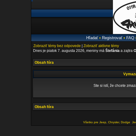
Hľadať
•
Registrovať
•
FAQ
Zobraziť témy bez odpovede
|
Zobraziť aktívne témy
Dnes je piatok 7. augusta 2026, meniny má
Štefánia
a zajtra
O
Obsah fóra
Vymaza
Ste si istí, že chcete zm
Obsah fóra
Všetko pre Jeep, Chrysler, Dodge
Je