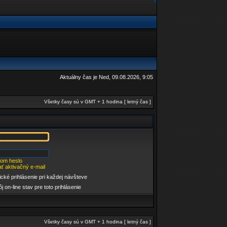
Aktuálny čas je Ned, 09.08.2026, 9:05
Všetky časy sú v GMT + 1 hodina [ letný čas ]
som heslo
ť aktivačný e-mail
cké prihlásenie pri každej návšteve
j on-line stav pre toto prihlásenie
Všetky časy sú v GMT + 1 hodina [ letný čas ]