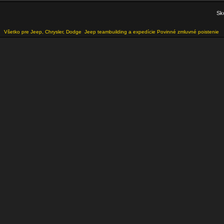
Sko
Všetko pre Jeep, Chrysler, Dodge
Jeep teambuilding a expedície
Povinné zmluvné poistenie