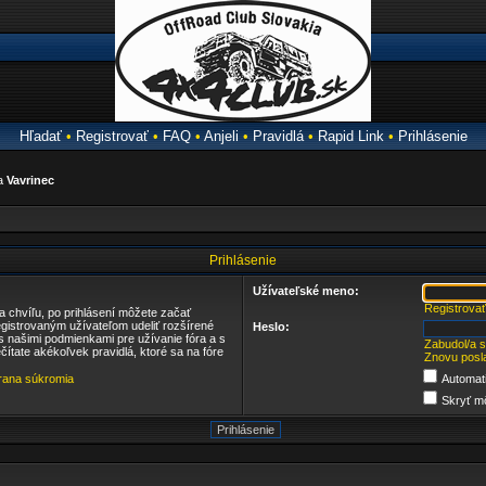
Hľadať
•
Registrovať
•
FAQ
•
Anjeli
•
Pravidlá
•
Rapid Link
•
Prihlásenie
ra
Vavrinec
Prihlásenie
Užívateľské meno:
Registrovať
ba chvíľu, po prihlásení môžete začať
egistrovaným užívateľom udeliť rozšírené
Heslo:
 s našimi podmienkami pre užívanie fóra a s
Zabudol/a 
ečítate akékoľvek pravidlá, ktoré sa na fóre
Znovu posla
ana súkromia
Automati
Skryť mô