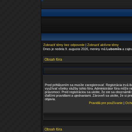
Zobraziť témy bez odpovede
|
Zobraziť aktívne témy
Dnes je nedela 9. augusta 2026, meniny má
Lubomíra
a zajt
Obsah fóra
Pred prihlásením sa musíte zaregistrovať. Registrácia trvá i
využívať všetky služby tohto fóra. Administrátor fóra môže r
právomoci. Pred registráciou sa uistite, že ste sa oboznámili
ďalšími pravidlami a ujednaniami. Zároveň sa uistite, že si pr
objavia.
Pravidlá pre používanie
|
Ochr
Obsah fóra