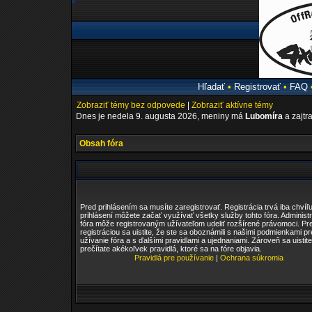
Hľadať
•
Registrovať
•
FAQ
Zobraziť témy bez odpovede
|
Zobraziť aktívne témy
Dnes je nedela 9. augusta 2026, meniny má
Lubomíra
a zajtr
Obsah fóra
Pred prihlásením sa musíte zaregistrovať. Registrácia trvá iba chvíľu
prihlásení môžete začať využívať všetky služby tohto fóra. Administr
fóra môže registrovaným užívateľom udeliť rozšírené právomoci. Pr
registráciou sa uistite, že ste sa oboznámili s našimi podmienkami pr
užívanie fóra a s ďalšími pravidlami a ujednaniami. Zároveň sa uistite
prečítate akékoľvek pravidlá, ktoré sa na fóre objavia.
Pravidlá pre používanie
|
Ochrana súkromia