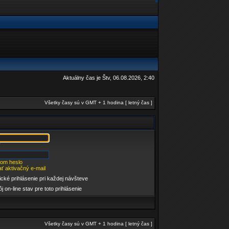
Aktuálny čas je Štv, 06.08.2026, 2:40
Všetky časy sú v GMT + 1 hodina [ letný čas ]
som heslo
ť aktivačný e-mail
cké prihlásenie pri každej návšteve
j on-line stav pre toto prihlásenie
Všetky časy sú v GMT + 1 hodina [ letný čas ]