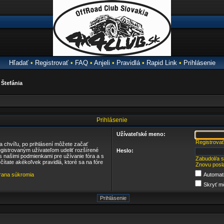
Hľadať
•
Registrovať
•
FAQ
•
Anjeli
•
Pravidlá
•
Rapid Link
•
Prihlásenie
a
Štefánia
Prihlásenie
Užívateľské meno:
Registrovať
ba chvíľu, po prihlásení môžete začať
egistrovaným užívateľom udeliť rozšírené
Heslo:
 s našimi podmienkami pre užívanie fóra a s
Zabudol/a 
ečítate akékoľvek pravidlá, ktoré sa na fóre
Znovu posla
ana súkromia
Automati
Skryť mô