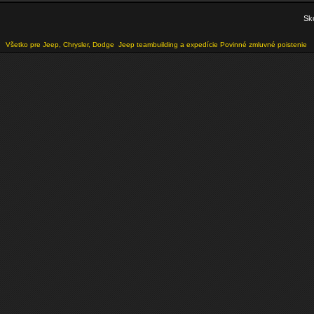
Sko
Všetko pre Jeep, Chrysler, Dodge
Jeep teambuilding a expedície
Povinné zmluvné poistenie