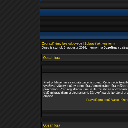
Zobraziť témy bez odpovede
|
Zobraziť aktívne témy
Dnes je štvrtok 6. augusta 2026, meniny má
Jozefína
a zajtr
Obsah fóra
Pred prihlásením sa musíte zaregistrovať. Registrácia trvá i
využívať všetky služby tohto fóra. Administrátor fóra môže r
právomoci. Pred registráciou sa uistite, že ste sa oboznámili
ďalšími pravidlami a ujednaniami. Zároveň sa uistite, že si pr
objavia.
Pravidlá pre používanie
|
Ochr
Obsah fóra