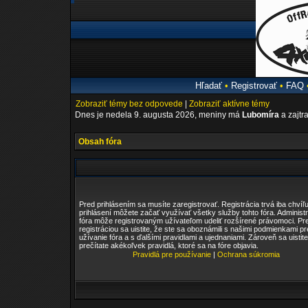
Hľadať
•
Registrovať
•
FAQ
Zobraziť témy bez odpovede
|
Zobraziť aktívne témy
Dnes je nedela 9. augusta 2026, meniny má
Lubomíra
a zajtr
Obsah fóra
Pred prihlásením sa musíte zaregistrovať. Registrácia trvá iba chvíľu
prihlásení môžete začať využívať všetky služby tohto fóra. Administr
fóra môže registrovaným užívateľom udeliť rozšírené právomoci. Pr
registráciou sa uistite, že ste sa oboznámili s našimi podmienkami pr
užívanie fóra a s ďalšími pravidlami a ujednaniami. Zároveň sa uistite
prečítate akékoľvek pravidlá, ktoré sa na fóre objavia.
Pravidlá pre používanie
|
Ochrana súkromia