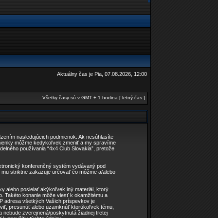
Aktuálny čas je Pia, 07.08.2026, 12:00
Všetky časy sú v GMT + 1 hodina [ letný čas ]
edzením nasledujúcich podmienok. Ak nesúhlasíte
odmienky môžme kedykoľvek zmeniť a my spravíme
delného používania “4x4 Club Slovakia”, pretože
lektronický konferenčný systém vydávaný pod
L mu striktne zakazuje určovať čo môžme a/alebo
y alebo posielať akýkoľvek iný materiál, ktorý
vo. Takéto konanie môže viesť k okamžitému a
IP adresa všetkých Vašich príspevkov je
viť, presunúť alebo uzamknúť ktorúkoľvek tému,
ia nebude zverejnená/poskytnutá žiadnej tretej