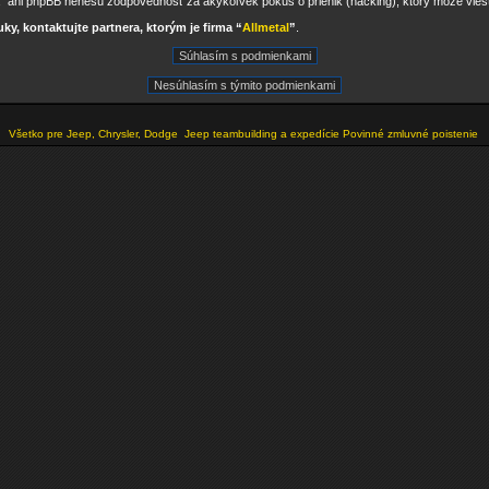
” ani phpBB nenesú zodpovednosť za akýkoľvek pokus o prienik (hacking), ktorý môže viesť 
y, kontaktujte partnera, ktorým je firma “
Allmetal
”
.
Všetko pre Jeep, Chrysler, Dodge
Jeep teambuilding a expedície
Povinné zmluvné poistenie