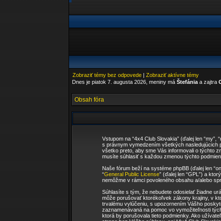
Zobraziť témy bez odpovede
|
Zobraziť aktívne témy
Dnes je piatok 7. augusta 2026, meniny má
Štefánia
a zajtra
Obsah fóra
Vstupom na “4x4 Club Slovakia” (ďalej len “my”, 
s právnym vymedzením všetkých nasledujúcich po
všetko preto, aby sme Vás informovali o týchto 
musíte súhlasiť s každou zmenou týchto podmieno
Naše fórum beží na systéme phpBB (ďalej len “on
“
General Public License
” (ďalej len “GPL”) a kto
nemôžme v rámci povoleného obsahu a/alebo sprá
Súhlasíte s tým, že nebudete odosielať žiadne ur
môže porušovať ktorékoľvek zákony krajiny, v kt
trvalému vylúčeniu, s upozornením Vášho poskyto
zaznamenávaná na pomoc vo vymožiteľnosti týcht
ktorá by porušovala tieto podmienky. Ako užívateľ