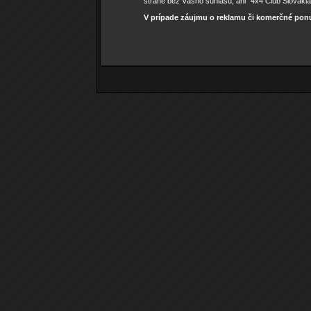
strane bez Vášho súhlasu, ani “4x4 Club Slovakia
V prípade záujmu o reklamu či komerčné ponuk