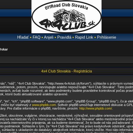
Hľadať
•
FAQ
•
Anjeli
•
Pravidlá
•
Rapid Link
•
Prihlásenie
Oskar
4x4 Club Slovakia - Registrácia
“nás”, “náš”, “4x4 Club Slovakia”, “http://www.4x4club.sk/forum”), súhlasíte s právnym vym
dmienok, potom, prosím, nevstupujte a/alebo nepoužívajte “4x4 Club Slovakia”. Tieto p
zmenách, avšak bude rozumné, ak tieto podmienky budete pravidelne kontrolovať počas pravi
k, ktoré budú aktualizované a/alebo upravené.
i”, “im”, “ich”, “phpBB software”, “www.phpbb.com”, “phpBB Group”, “phpBB tímy”), čo je e
rý môže byť stiahnutý z
www.phpbb.com
. Softvér phpBB umožňuje internetové diskusie a GP
vy. Pre ďalšie informácie o phpBB, navštívte, prosím:
http://www.phpbb.com/
.
ážlivé, obscénne, vulgárne, ohováracie, nenávistné, výhražné, sexuálne orientované príspevk
orej sa nachádzate Vy či v ktorej sa nachádza “4x4 Club Slovakia” alebo medzinárodné prá
vateľa internetového pripojenia, ak sa budeme domnievať, že to bude od nás požadované. 
o podmienok. Súhlasíte s tým, že “4x4 Club Slovakia” má právo kedykoľvek odstrániť, upra
, súhlasíte s ukladaním do databázy akejkoľvek informácie, ktorú vložíte. Hoci táto informác