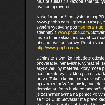
musíte súhlasiť s každou zmenou tý
a/alebo upravené.
Naše fórum beží na systéme phpBB (ďa
“www.phpbb.com”, “phpBB Group”, “p
systém vydávaný pod “
General Publ
stiahnutý z
www.phpbb.com
. Softvé
mu striktne zakazuje určovať čo m
obsahu a/alebo správy. Pre ďalšie i
http://www.phpbb.com/
.
Súhlasíte s tým, že nebudete odosiel
ohováracie, nenávistné, výhražné, s
akýkoľvek iný materiál, ktorý môže p
nachádzate Vy či v ktorej sa nachá
právo. Takéto konanie môže viesť k 
upozornením Vášho poskytovateľa in
domnievať, že to bude od nás požad
je zaznamenávaná na pomoc vo vymož
že “4x4 Club Slovakia” má právo ked
uzamknúť ktorúkoľvek tému, ktorá by