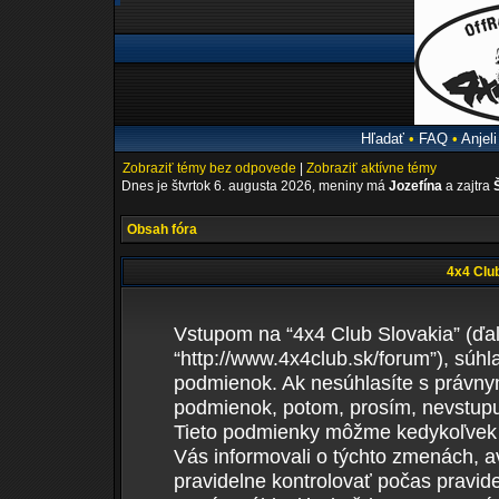
Hľadať
•
FAQ
•
Anjeli
Zobraziť témy bez odpovede
|
Zobraziť aktívne témy
Dnes je štvrtok 6. augusta 2026, meniny má
Jozefína
a zajtra
Obsah fóra
4x4 Club
Vstupom na “4x4 Club Slovakia” (ďale
“http://www.4x4club.sk/forum”), súh
podmienok. Ak nesúhlasíte s právn
podmienok, potom, prosím, nevstupuj
Tieto podmienky môžme kedykoľvek 
Vás informovali o týchto zmenách, 
pravidelne kontrolovať počas pravid