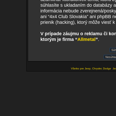
súhlasíte s ukladaním do databázy ak
informácia nebude zverejnená/poskyt
ani “4x4 Club Slovakia” ani phpBB 
prienik (hacking), ktorý môže viesť k
V prípade záujmu o reklamu či ko
ktorým je firma “
Allmetal
”
.
Všetko pre Jeep, Chrysler, Dodge
Je