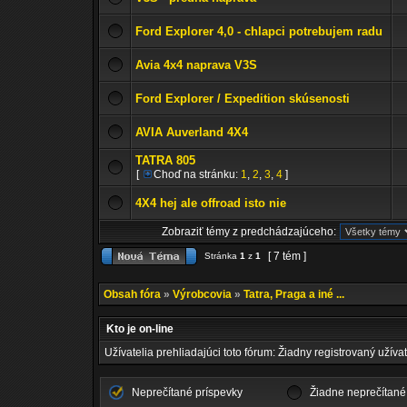
Ford Explorer 4,0 - chlapci potrebujem radu
Avia 4x4 naprava V3S
Ford Explorer / Expedition skúsenosti
AVIA Auverland 4X4
TATRA 805
[
Choď na stránku:
1
,
2
,
3
,
4
]
4X4 hej ale offroad isto nie
Zobraziť témy z predchádzajúceho:
[ 7 tém ]
Stránka
1
z
1
Obsah fóra
»
Výrobcovia
»
Tatra, Praga a iné ...
Kto je on-line
Užívatelia prehliadajúci toto fórum: Žiadny registrovaný užívat
Neprečítané príspevky
Žiadne neprečítané