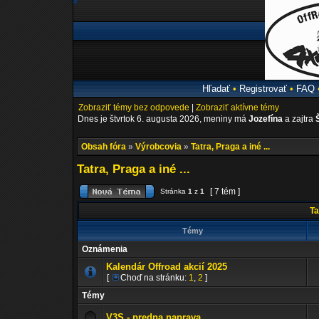
Hľadať
•
Registrovať
•
FAQ
Zobraziť témy bez odpovede
|
Zobraziť aktívne témy
Dnes je štvrtok 6. augusta 2026, meniny má
Jozefína
a zajtra
Obsah fóra
»
Výrobcovia
»
Tatra, Praga a iné ...
Tatra, Praga a iné ...
[ 7 tém ]
Stránka
1
z
1
Tat
Témy
Oznámenia
Kalendár Offroad akcií 2025
[
Choď na stránku:
1
,
2
]
Témy
V3S - predna naprava