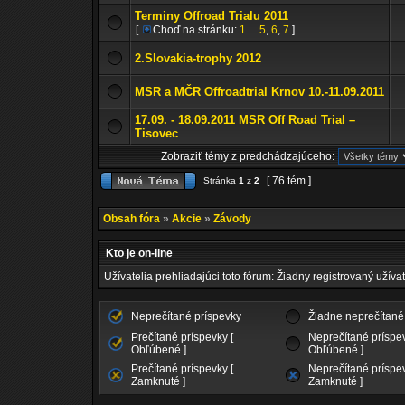
Terminy Offroad Trialu 2011
[
Choď na stránku:
1
...
5
,
6
,
7
]
2.Slovakia-trophy 2012
MSR a MČR Offroadtrial Krnov 10.-11.09.2011
17.09. - 18.09.2011 MSR Off Road Trial –
Tisovec
Zobraziť témy z predchádzajúceho:
[ 76 tém ]
Stránka
1
z
2
Obsah fóra
»
Akcie
»
Závody
Kto je on-line
Užívatelia prehliadajúci toto fórum: Žiadny registrovaný užívat
Neprečítané príspevky
Žiadne neprečítané
Prečítané príspevky [
Neprečítané príspev
Obľúbené ]
Obľúbené ]
Prečítané príspevky [
Neprečítané príspev
Zamknuté ]
Zamknuté ]