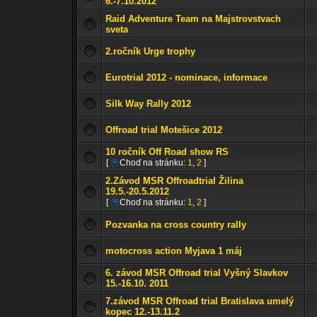
6.-7.10.2012
Raid Adventure Team na Majstrovstvach
sveta
2.ročník Urge trophy
Eurotrial 2012 - nominace, informace
Silk Way Rally 2012
Offroad trial Motešice 2012
10 ročník Off Road show RS
[
Choď na stránku:
1
,
2
]
2.Závod MSR Offroadtrial Žilina
19.5.-20.5.2012
[
Choď na stránku:
1
,
2
]
Pozvanka na cross country rally
motocross action Myjava 1 máj
6. závod MSR Offroad trial Vyšný Slavkov
15.-16.10. 2011
7.závod MSR Offroad trial Bratislava umelý
kopec 12.-13.11.2