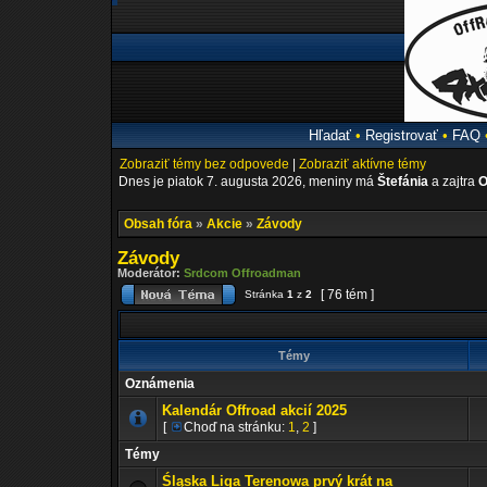
Hľadať
•
Registrovať
•
FAQ
Zobraziť témy bez odpovede
|
Zobraziť aktívne témy
Dnes je piatok 7. augusta 2026, meniny má
Štefánia
a zajtra
O
Obsah fóra
»
Akcie
»
Závody
Závody
Moderátor:
Srdcom Offroadman
[ 76 tém ]
Stránka
1
z
2
Témy
Oznámenia
Kalendár Offroad akcií 2025
[
Choď na stránku:
1
,
2
]
Témy
Śląska Liga Terenowa prvý krát na