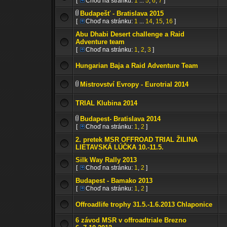
[
Choď na stránku:
1
...
5
,
6
,
7
]
Budapešť - Bratislava 2015
[
Choď na stránku:
1
...
14
,
15
,
16
]
Abu Dhabi Desert challenge a Raid
Adventure team
[
Choď na stránku:
1
,
2
,
3
]
Hungarian Baja a Raid Adventure Team
Mistrovství Evropy - Eurotrial 2014
TRIAL Klubina 2014
Budapest- Bratislava 2014
[
Choď na stránku:
1
,
2
]
2. pretek MSR OFFROAD TRIAL ŽILINA
LIETAVSKÁ LÚČKA 10.-11.5.
Silk Way Rally 2013
[
Choď na stránku:
1
,
2
]
Budapest - Bamako 2013
[
Choď na stránku:
1
,
2
]
Offroadlife trophy 31.5.-1.6.2013 Chlaponice
6 závod MSR v offroadtriale Brezno