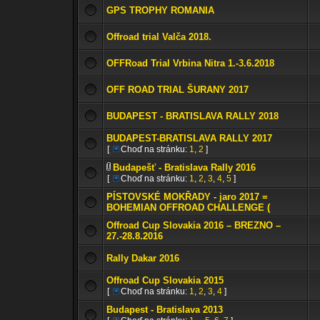
GPS TROPHY ROMANIA
Offroad trial Valča 2018.
OFFRoad Trial Vrbina Nitra 1.-3.6.2018
OFF ROAD TRIAL ŠURANY 2017
BUDAPEST - BRATISLAVA RALLY 2018
BUDAPEST-BRATISLAVA RALLY 2017
[
Choď na stránku:
1
,
2
]
Budapešť - Bratislava Rally 2016
[
Choď na stránku:
1
,
2
,
3
,
4
,
5
]
PÍSTOVSKÉ MOKŘADY - jaro 2017 =
BOHEMIAN OFFROAD CHALLENGE (
Offroad Cup Slovakia 2016 – BREZNO –
27.-28.8.2016
Rally Dakar 2016
Offroad Cup Slovakia 2015
[
Choď na stránku:
1
,
2
,
3
,
4
]
Budapest - Bratislava 2013