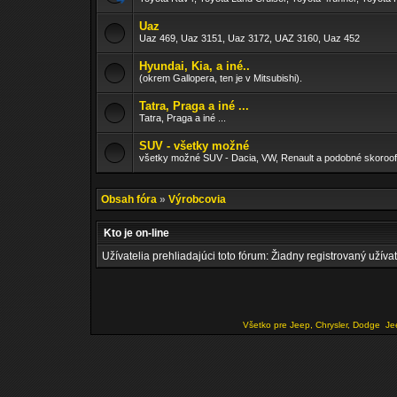
Uaz
Uaz 469, Uaz 3151, Uaz 3172, UAZ 3160, Uaz 452
Hyundai, Kia, a iné..
(okrem Gallopera, ten je v Mitsubishi).
Tatra, Praga a iné ...
Tatra, Praga a iné ...
SUV - všetky možné
všetky možné SUV - Dacia, VW, Renault a podobné skoroof
Obsah fóra
»
Výrobcovia
Kto je on-line
Užívatelia prehliadajúci toto fórum: Žiadny registrovaný užívat
Všetko pre Jeep, Chrysler, Dodge
Je