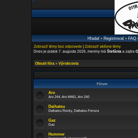
Hľadať
•
Registrovať
•
FAQ
Zobraziť témy bez odpovede
|
Zobraziť aktívne témy
Dnes je piatok 7. augusta 2026, meniny má
Štefánia
a zajtra
O
Obsah fóra
»
Výrobcovia
Fórum
Aro
Aro 244, Aro M461, Aro 240
Daihatsu
Daihatsu Rocky, Daihatsu Feroza
Gaz
Gaz
Hummer