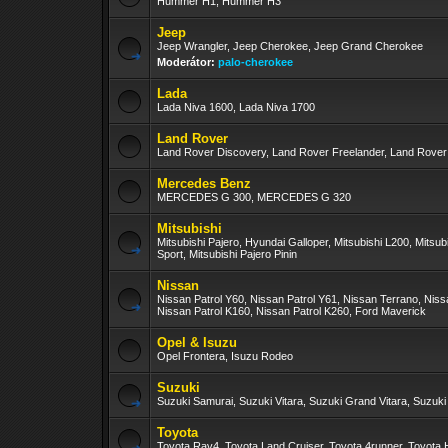
Hummer H1, Hummer H3
Jeep
Jeep Wrangler, Jeep Cherokee, Jeep Grand Cherokee
Moderátor:
palo-cherokee
Lada
Lada Niva 1600, Lada Niva 1700
Land Rover
Land Rover Discovery, Land Rover Freelander, Land Rove
Mercedes Benz
MERCEDES G 300, MERCEDES G 320
Mitsubishi
Mitsubishi Pajero, Hyundai Galloper, Mitsubishi L200, Mitsub
Sport, Mitsubishi Pajero Pinin
Nissan
Nissan Patrol Y60, Nissan Patrol Y61, Nissan Terrano, Nis
Nissan Patrol K160, Nissan Patrol K260, Ford Maverick
Opel & Isuzu
Opel Frontera, Isuzu Rodeo
Suzuki
Suzuki Samurai, Suzuki Vitara, Suzuki Grand Vitara, Suzuki
Toyota
Toyota Rav4, Toyota Land Cruiser, Toyota 4runner, Toyota H