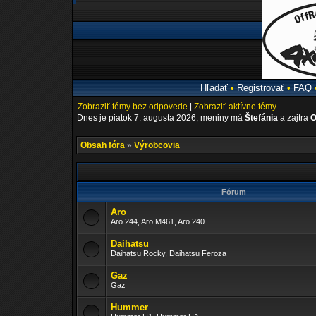
Hľadať
•
Registrovať
•
FAQ
Zobraziť témy bez odpovede
|
Zobraziť aktívne témy
Dnes je piatok 7. augusta 2026, meniny má
Štefánia
a zajtra
O
Obsah fóra
»
Výrobcovia
Fórum
Aro
Aro 244, Aro M461, Aro 240
Daihatsu
Daihatsu Rocky, Daihatsu Feroza
Gaz
Gaz
Hummer