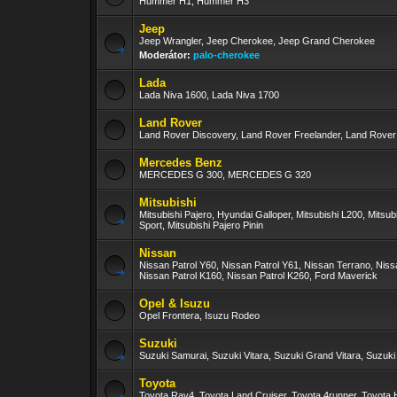
Hummer H1, Hummer H3
Jeep
Jeep Wrangler, Jeep Cherokee, Jeep Grand Cherokee
Moderátor:
palo-cherokee
Lada
Lada Niva 1600, Lada Niva 1700
Land Rover
Land Rover Discovery, Land Rover Freelander, Land Rove
Mercedes Benz
MERCEDES G 300, MERCEDES G 320
Mitsubishi
Mitsubishi Pajero, Hyundai Galloper, Mitsubishi L200, Mitsub
Sport, Mitsubishi Pajero Pinin
Nissan
Nissan Patrol Y60, Nissan Patrol Y61, Nissan Terrano, Nis
Nissan Patrol K160, Nissan Patrol K260, Ford Maverick
Opel & Isuzu
Opel Frontera, Isuzu Rodeo
Suzuki
Suzuki Samurai, Suzuki Vitara, Suzuki Grand Vitara, Suzuki
Toyota
Toyota Rav4, Toyota Land Cruiser, Toyota 4runner, Toyota H