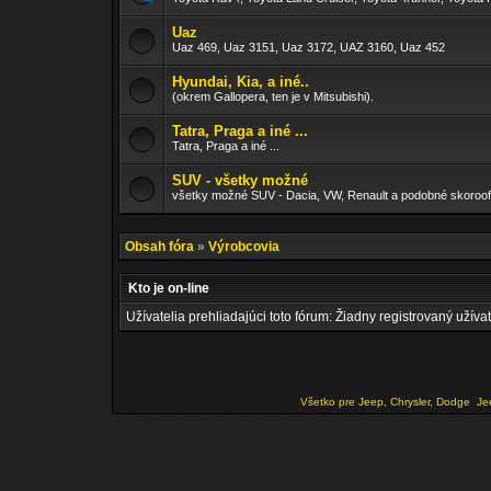
Uaz
Uaz 469, Uaz 3151, Uaz 3172, UAZ 3160, Uaz 452
Hyundai, Kia, a iné..
(okrem Gallopera, ten je v Mitsubishi).
Tatra, Praga a iné ...
Tatra, Praga a iné ...
SUV - všetky možné
všetky možné SUV - Dacia, VW, Renault a podobné skoroof
Obsah fóra
»
Výrobcovia
Kto je on-line
Užívatelia prehliadajúci toto fórum: Žiadny registrovaný užívat
Všetko pre Jeep, Chrysler, Dodge
Je