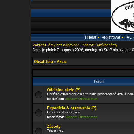
Hľadať
•
Registrovať
•
FAQ
Zobraziť témy bez odpovede
|
Zobraziť aktívne témy
Dnes je piatok 7. augusta 2026, meniny má
Štefánia
a zajtra
O
Obsah fóra
»
Akcie
Fórum
Oficiálne akcie (P)
Oficiálne offroad akcie a stretnutia podporované 4x4Clubom
Moderátor:
Srdcom Offroadman
Expedície & cestovanie (P)
Expedície & cestovanie
Moderátor:
Srdcom Offroadman
Závody
Trial a iné ...