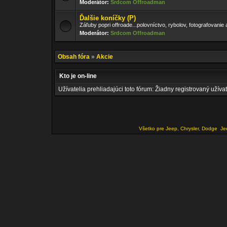
Moderátor:
Srdcom Offroadman
Ďalšie koníčky (P)
Záľuby popri offroade...polovníctvo, rybolov, fotografovanie 
Moderátor:
Srdcom Offroadman
Obsah fóra
»
Akcie
Kto je on-line
Užívatelia prehliadajúci toto fórum: Žiadny registrovaný užívat
Všetko pre Jeep, Chrysler, Dodge
Je