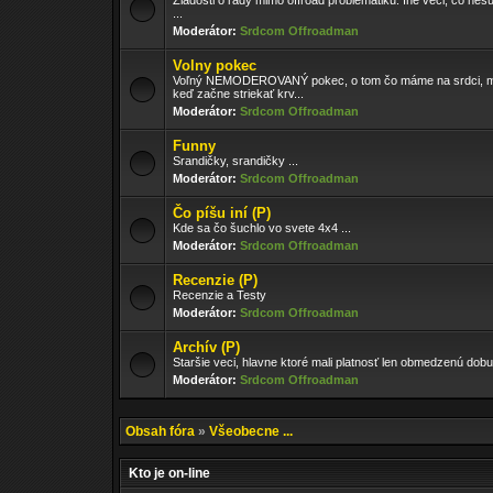
Žiadosti o rady mimo offroad problematiku. Iné veci, čo nesú
...
Moderátor:
Srdcom Offroadman
Volny pokec
Voľný NEMODEROVANÝ pokec, o tom čo máme na srdci, m
keď začne striekať krv...
Moderátor:
Srdcom Offroadman
Funny
Srandičky, srandičky ...
Moderátor:
Srdcom Offroadman
Čo píšu iní (P)
Kde sa čo šuchlo vo svete 4x4 ...
Moderátor:
Srdcom Offroadman
Recenzie (P)
Recenzie a Testy
Moderátor:
Srdcom Offroadman
Archív (P)
Staršie veci, hlavne ktoré mali platnosť len obmedzenú dobu
Moderátor:
Srdcom Offroadman
Obsah fóra
»
Všeobecne ...
Kto je on-line