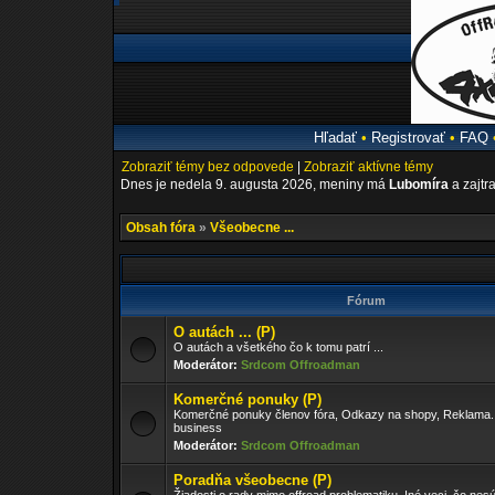
Hľadať
•
Registrovať
•
FAQ
Zobraziť témy bez odpovede
|
Zobraziť aktívne témy
Dnes je nedela 9. augusta 2026, meniny má
Lubomíra
a zajtr
Obsah fóra
»
Všeobecne ...
Fórum
O autách ... (P)
O autách a všetkého čo k tomu patrí ...
Moderátor:
Srdcom Offroadman
Komerčné ponuky (P)
Komerčné ponuky členov fóra, Odkazy na shopy, Reklama..
business
Moderátor:
Srdcom Offroadman
Poradňa všeobecne (P)