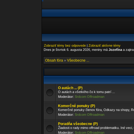
Zobraziť témy bez odpovede
|
Zobraziť aktívne témy
Dnes je štvrtok 6. augusta 2026, meniny má
Jozefína
a zajtr
Obsah fóra
»
Všeobecne ...
O autách ... (P)
O autách a všetkého čo k tomu patrí ...
Moderátor:
Srdcom Offroadman
Komerčné ponuky (P)
Komerčné ponuky členov fóra, Odkazy na shopy, Re
Moderátor:
Srdcom Offroadman
Poradňa všeobecne (P)
Žiadosti o rady mimo offroad problematiku. Iné veci, 
Moderátor:
Srdcom Offroadman