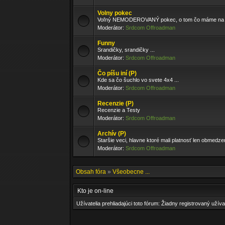
Volny pokec
Voľný NEMODEROVANÝ pokec, o tom čo máme na srdc
Moderátor:
Srdcom Offroadman
Funny
Srandičky, srandičky ...
Moderátor:
Srdcom Offroadman
Čo píšu iní (P)
Kde sa čo šuchlo vo svete 4x4 ...
Moderátor:
Srdcom Offroadman
Recenzie (P)
Recenzie a Testy
Moderátor:
Srdcom Offroadman
Archív (P)
Staršie veci, hlavne ktoré mali platnosť len obmedz
Moderátor:
Srdcom Offroadman
Obsah fóra
»
Všeobecne ...
Kto je on-line
Užívatelia prehliadajúci toto fórum: Žiadny registrovaný užíva