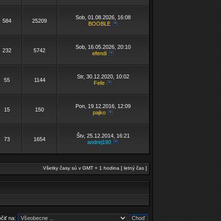
Sob, 01.08.2026, 16:08
584
25209
BOOBLE
Sob, 16.05.2026, 20:10
232
5742
efendi
Str, 30.12.2020, 10:02
55
1144
Fefe
Pon, 19.12.2016, 12:09
15
150
pajko
Štv, 25.12.2014, 16:21
73
1654
andrej190
Všetky časy sú v GMT + 1 hodina [ letný čas ]
čiť na: