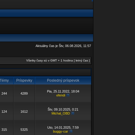
Aktuálny čas je Štv, 06.08.2026, 11:57
Všetky časy sú v GMT + 1 hodina [ letný čas ]
Témy
Príspevky
Posledný príspevok
Pia, 25.11.2022, 18:04
244
4289
efendi
Štv, 09.10.2025, 0:21
124
1612
Michal_OBD
Uto, 14.01.2025, 7:59
315
5325
buggy-car