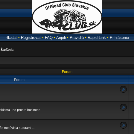
Hľadať
•
Registrovať
•
FAQ
•
Anjeli
•
Pravidlá
•
Rapid Link
•
Prihlásenie
a
Štefánia
Fórum
Fórum
klama...no proste business
čo nesúvisia s autami ...