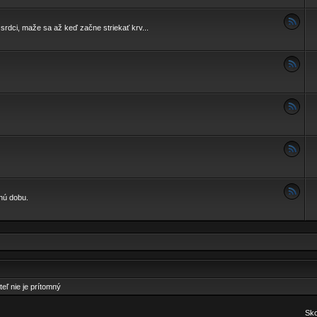
i, maže sa až keď začne striekať krv...
enú dobu.
teľ nie je prítomný
Sko