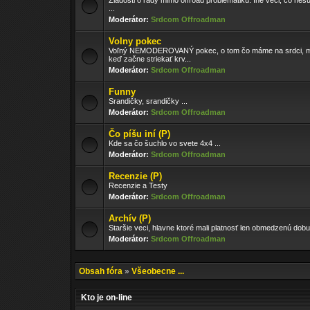
Žiadosti o rady mimo offroad problematiku. Iné veci, čo nesú
...
Moderátor:
Srdcom Offroadman
Volny pokec
Voľný NEMODEROVANÝ pokec, o tom čo máme na srdci, m
keď začne striekať krv...
Moderátor:
Srdcom Offroadman
Funny
Srandičky, srandičky ...
Moderátor:
Srdcom Offroadman
Čo píšu iní (P)
Kde sa čo šuchlo vo svete 4x4 ...
Moderátor:
Srdcom Offroadman
Recenzie (P)
Recenzie a Testy
Moderátor:
Srdcom Offroadman
Archív (P)
Staršie veci, hlavne ktoré mali platnosť len obmedzenú dobu
Moderátor:
Srdcom Offroadman
Obsah fóra
»
Všeobecne ...
Kto je on-line