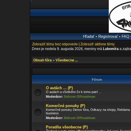
Hľadať
•
Registrovať
•
FAQ
Zobraziť témy bez odpovede
|
Zobraziť aktívne témy
Dnes je nedela 9. augusta 2026, meniny má
Lubomíra
a zajtr
Obsah fóra
»
Všeobecne ...
Fórum
O autách ... (P)
O autách a všetkého čo k tomu patrí ...
Moderátor:
Srdcom Offroadman
Komerčné ponuky (P)
Komerčné ponuky členov fóra, Odkazy na shopy, Reklama..
business
Moderátor:
Srdcom Offroadman
Poradňa všeobecne (P)