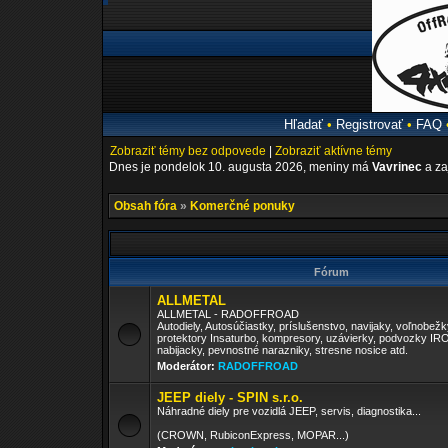
Hľadať
•
Registrovať
•
FAQ
Zobraziť témy bez odpovede
|
Zobraziť aktívne témy
Dnes je pondelok 10. augusta 2026, meniny má
Vavrinec
a za
Obsah fóra
»
Komerčné ponuky
Fórum
ALLMETAL
ALLMETAL - RADOFFROAD
Autodiely, Autosúčiastky, príslušenstvo, navijaky, voľnobež
protektory Insaturbo, kompresory, uzávierky, podvozky I
nabijacky, pevnostné narazniky, stresne nosice atd.
Moderátor:
RADOFFROAD
JEEP diely - SPIN s.r.o.
Náhradné diely pre vozidlá JEEP, servis, diagnostika...
(CROWN, RubiconExpress, MOPAR...)