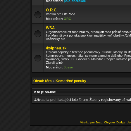
Moderátor:
palo-cherokee
O.R.C.
Vsetko pre Off Road...
Moderátor:
ORC
WSA
Organizovanie off road zrazov, predaj off road príslušenst
IronMan, široká ponuka snorklov, navijáky, voľnobežky AV
uzávierky atď.
4x4pneu.sk
Offroad doplnky a terénne pneumatiky. Gurtne, kladky, hi-lift
kompresory, menice, háky, strmene a mnoho dalšieho. Pneu
Swamper, Simex, BF Goodrich, Matador, Cooper, kvalitné pr
Ziarelli a iné.
Moderátor:
Josse
Obsah fóra
»
Komerčné ponuky
Kto je on-line
Užívatelia prehliadajúci toto fórum: Žiadny registrovaný užívat
Všetko pre Jeep, Chrysler, Dodge
Je