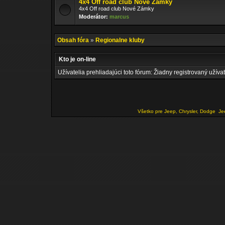
4x4 Off road club Nové Zámky
4x4 Off road club Nové Zámky
Moderátor:
marcus
Obsah fóra
»
Regionalne kluby
Kto je on-line
Užívatelia prehliadajúci toto fórum: Žiadny registrovaný užívat
Všetko pre Jeep, Chrysler, Dodge
Je