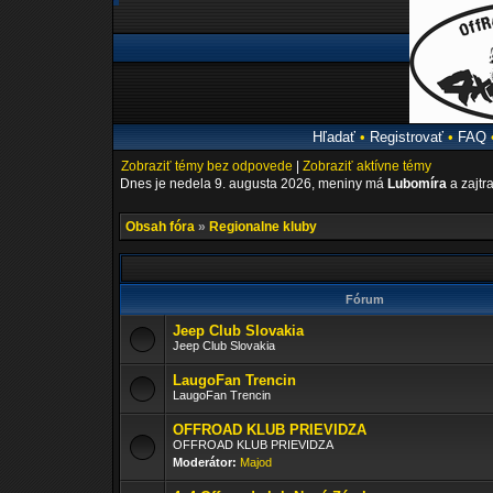
Hľadať
•
Registrovať
•
FAQ
Zobraziť témy bez odpovede
|
Zobraziť aktívne témy
Dnes je nedela 9. augusta 2026, meniny má
Lubomíra
a zajtr
Obsah fóra
»
Regionalne kluby
Fórum
Jeep Club Slovakia
Jeep Club Slovakia
LaugoFan Trencin
LaugoFan Trencin
OFFROAD KLUB PRIEVIDZA
OFFROAD KLUB PRIEVIDZA
Moderátor:
Majod