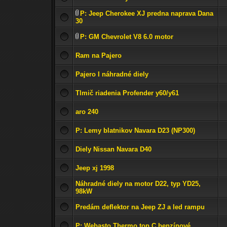
P: Jeep Cherokee XJ predna naprava Dana
30
P: GM Chevrolet V8 6.0 motor
Ram na Pajero
Pajero I náhradné diely
Tlmič riadenia Profender y60/y61
aro 240
P: Lemy blatnikov Navara D23 (NP300)
Diely Nissan Navara D40
Jeep xj 1998
Náhradné diely na motor D22, typ YD25,
98kW
Predám deflektor na Jeep ZJ a led rampu
P: Webasto Thermo top C benzínové