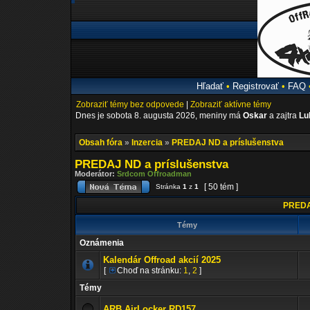
Hľadať
•
Registrovať
•
FAQ
Zobraziť témy bez odpovede
|
Zobraziť aktívne témy
Dnes je sobota 8. augusta 2026, meniny má
Oskar
a zajtra
Lu
Obsah fóra
»
Inzercia
»
PREDAJ ND a príslušenstva
PREDAJ ND a príslušenstva
Moderátor:
Srdcom Offroadman
[ 50 tém ]
Stránka
1
z
1
PREDAJ
Témy
Oznámenia
Kalendár Offroad akcií 2025
[
Choď na stránku:
1
,
2
]
Témy
ARB AirLocker RD157