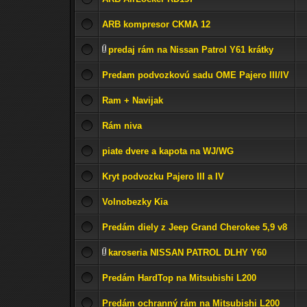
ARB kompresor CKMA 12
predaj rám na Nissan Patrol Y61 krátky
Predam podvozkovú sadu OME Pajero III/IV
Ram + Navijak
Rám niva
piate dvere a kapota na WJ/WG
Kryt podvozku Pajero III a IV
Volnobezky Kia
Predám diely z Jeep Grand Cherokee 5,9 v8
karoseria NISSAN PATROL DLHY Y60
Predám HardTop na Mitsubishi L200
Predám ochranný rám na Mitsubishi L200