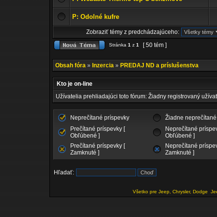
P: Odolné kufre
Zobraziť témy z predchádzajúceho:
[ 50 tém ]
Stránka
1
z
1
Obsah fóra
»
Inzercia
»
PREDAJ ND a príslušenstva
Kto je on-line
Užívatelia prehliadajúci toto fórum: Žiadny registrovaný užívat
Neprečítané príspevky
Žiadne neprečítané
Prečítané príspevky [
Neprečítané príspev
Obľúbené ]
Obľúbené ]
Prečítané príspevky [
Neprečítané príspev
Zamknuté ]
Zamknuté ]
Hľadať:
Všetko pre Jeep, Chrysler, Dodge
Je