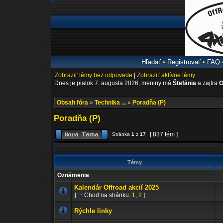
Hľadať
•
Registrovať
•
FAQ
Zobraziť témy bez odpovede
|
Zobraziť aktívne témy
Dnes je piatok 7. augusta 2026, meniny má
Štefánia
a zajtra
O
Obsah fóra
»
Technika ...
»
Poradňa (P)
Poradňa (P)
[ 837 tém ]
Stránka
1
z
17
Témy
Oznámenia
Kalendár Offroad akcií 2025
[
Choď na stránku:
1
,
2
]
Rýchle linky