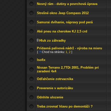
Nosný rám - dutiny a povrchová úprava
Strešné okno Jeep Compass 2012
Samurai dvíhanie, nápravy pod perá
Aké pneu na cherokee KJ 2,5 crd
Hluk zo záhradky
Prídavná palivová nádrž - výroba na mieru
[
Choď na stránku:
1
,
2
]
Isofix
Nissan Terrano 2,7TDi 2001, Problém pri
zaradení 4x4
Odľahčenie zotrvacnika
Preverenie v autorizáku
Odnhite ulozenie
Treba zrovnať hlavu po demontáži ?