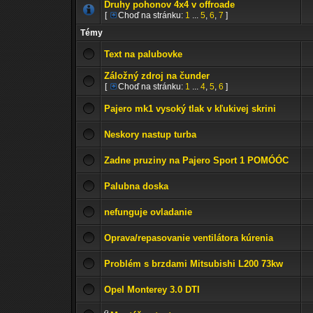
Druhy pohonov 4x4 v offroade
[
Choď na stránku:
1
...
5
,
6
,
7
]
Témy
Text na palubovke
Záložný zdroj na čunder
[
Choď na stránku:
1
...
4
,
5
,
6
]
Pajero mk1 vysoký tlak v kľukivej skrini
Neskory nastup turba
Zadne pruziny na Pajero Sport 1 POMÓÓC
Palubna doska
nefunguje ovladanie
Oprava/repasovanie ventilátora kúrenia
Problém s brzdami Mitsubishi L200 73kw
Opel Monterey 3.0 DTI