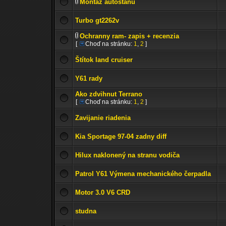
Montáž autostanu
Turbo gt2262v
Ochranny ram- zapis + recenzia
[
Choď na stránku:
1
,
2
]
Štítok land cruiser
Y61 rady
Ako zdvihnut Terrano
[
Choď na stránku:
1
,
2
]
Zavijanie riadenia
Kia Sportage 97-04 zadny diff
Hilux naklonený na stranu vodiča
Patrol Y61 Výmena mechanického čerpadla
Motor 3.0 V6 CRD
studna