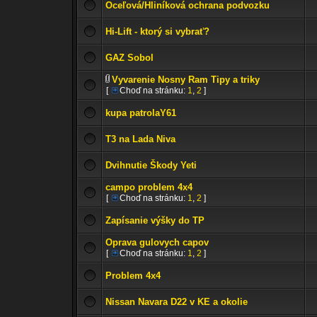
Oceľová/Hliníková ochrana podvozku
Hi-Lift - ktorý si vybrať?
GAZ Sobol
Vyvarenie Nosny Ram Tipy a triky
[
Choď na stránku:
1
,
2
]
kupa patrolaY61
T3 na Lada Niva
Dvihnutie Škody Yeti
campo problem 4x4
[
Choď na stránku:
1
,
2
]
Zapísanie výšky do TP
Oprava gulovych capov
[
Choď na stránku:
1
,
2
]
Problem 4x4
Nissan Navara D22 v KE a okolie