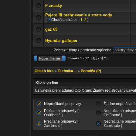
F znacky
Pajero III prehrievanie a strata vody
[
Choď na stránku:
1
,
2
]
gaz 69
Hyundai galloper
Zobraziť témy z predchádzajúceho:
[ 837 tém ]
Stránka
1
z
17
Obsah fóra
»
Technika ...
»
Poradňa (P)
Kto je on-line
Užívatelia prehliadajúci toto fórum: Žiadny registrovaný užívat
Neprečítané príspevky
Žiadne neprečítané
Prečítané príspevky [
Neprečítané príspev
Obľúbené ]
Obľúbené ]
Prečítané príspevky [
Neprečítané príspev
Zamknuté ]
Zamknuté ]