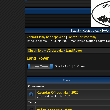
Hľadať
•
Registrovať
•
FAQ
Zobraziť témy bez odpovede
|
Zobraziť aktívne témy
Dnes je sobota 8. augusta 2026, meniny má
Oskar
a zajtra
Lu
Obsah fóra
»
Výrobcovia
»
Land Rover
Land Rover
[ 160 tém ]
Stránka
1
z
4
Témy
Oznámenia
Kalendár Offroad akcií 2025
[
Choď na stránku:
1
,
2
]
Témy
Než založíte novú tému...