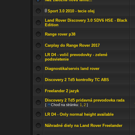
Sport 3.0 2010 - tecie olej
Land Rover Discovery 3.0 SDV6 HSE - Black
Edition
Range rover p38
Carplay do Range Rover 2017
LR D4 - volič prevodovky - zelené
podsvietenie
Diagnostika/servis land rover
Discovery 2 Td5 kontrolky TC ABS
Freelander 2 jazyk
Discovery 2 Td5 pridavná prevodovka rada
[
Choď na stránku:
1
,
2
]
LR D4 - Only normal height available
Náhradné diely na Land Rover Freelander