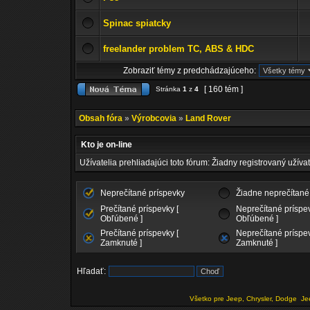
Spinac spiatcky
freelander problem TC, ABS & HDC
Zobraziť témy z predchádzajúceho:
[ 160 tém ]
Stránka
1
z
4
Obsah fóra
»
Výrobcovia
»
Land Rover
Kto je on-line
Užívatelia prehliadajúci toto fórum: Žiadny registrovaný užívat
Neprečítané príspevky
Žiadne neprečítané
Prečítané príspevky [
Neprečítané príspev
Obľúbené ]
Obľúbené ]
Prečítané príspevky [
Neprečítané príspev
Zamknuté ]
Zamknuté ]
Hľadať:
Všetko pre Jeep, Chrysler, Dodge
Je