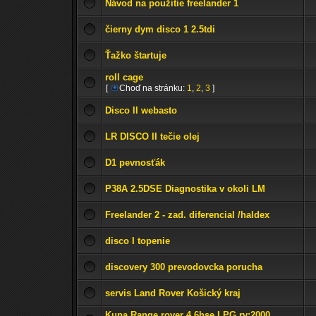
Návod na použitie freelander 1
čierny dym disco 1 2.5tdi
Ťažko štartuje
roll cage
[
Choď na stránku:
1
,
2
,
3
]
Disco ll webasto
LR DISCO II tečie olej
D1 pevnosťák
P38A 2.5DSE Diagnostika v okoli LM
Freelander 2 - zad. diferencial /haldex
disco I topenie
discovery 300 prevodovcka porucha
servis Land Rover Košický kraj
Kupa Range rover 4.6hse LPG rv:2000