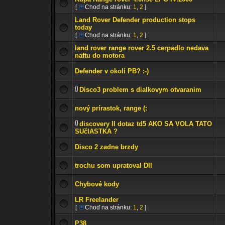
[
Choď na stránku:
1
,
2
]
Land Rover Defender production stops
today
[
Choď na stránku:
1
,
2
]
land rover range rover 2.5 cerpadlo nedava
naftu do motora
Defender v okolí PB? :-)
Disco3 problem s dialkovym otvaranim
nový prírastok, range (:
discovery II dotaz td5 AKO SA VOLA TATO
SUčIASTKA ?
Disco 2 zadne brzdy
trochu som upratoval DII
Chybové kody
LR Freelander
[
Choď na stránku:
1
,
2
]
P38