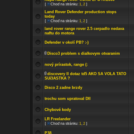
[
Choď na stránku:
1
,
2
]
Land Rover Defender production stops
today
[
Choď na stránku:
1
,
2
]
land rover range rover 2.5 cerpadlo nedava
naftu do motora
Defender v okolí PB? :-)
Disco3 problem s dialkovym otvaranim
nový prírastok, range (:
discovery II dotaz td5 AKO SA VOLA TATO
SUčIASTKA ?
Disco 2 zadne brzdy
trochu som upratoval DII
Chybové kody
LR Freelander
[
Choď na stránku:
1
,
2
]
P38