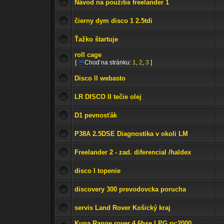
Návod na použitie freelander 1
čierny dym disco 1 2.5tdi
Ťažko štartuje
roll cage
[
Choď na stránku:
1
,
2
,
3
]
Disco ll webasto
LR DISCO II tečie olej
D1 pevnosťák
P38A 2.5DSE Diagnostika v okoli LM
Freelander 2 - zad. diferencial /haldex
disco I topenie
discovery 300 prevodovcka porucha
servis Land Rover Košický kraj
Kupa Range rover 4.6hse LPG rv:2000