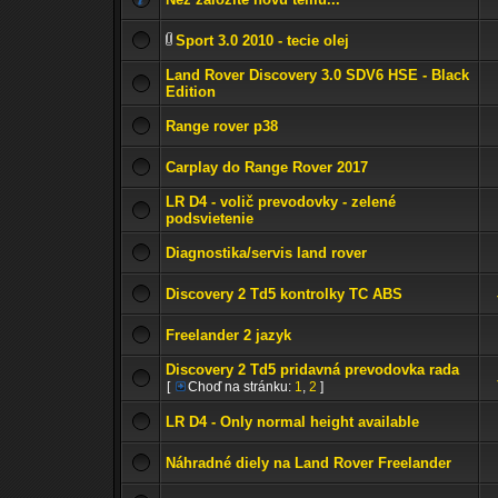
Sport 3.0 2010 - tecie olej
Land Rover Discovery 3.0 SDV6 HSE - Black
Edition
Range rover p38
Carplay do Range Rover 2017
LR D4 - volič prevodovky - zelené
podsvietenie
Diagnostika/servis land rover
Discovery 2 Td5 kontrolky TC ABS
Freelander 2 jazyk
Discovery 2 Td5 pridavná prevodovka rada
[
Choď na stránku:
1
,
2
]
LR D4 - Only normal height available
Náhradné diely na Land Rover Freelander