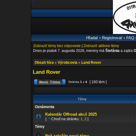
Hľadať
•
Registrovať
•
FAQ
Zobraziť témy bez odpovede
|
Zobraziť aktívne témy
Dnes je piatok 7. augusta 2026, meniny má
Štefánia
a zajtra
O
Obsah fóra
»
Výrobcovia
»
Land Rover
Land Rover
[ 160 tém ]
Stránka
1
z
4
Témy
Oznámenia
Kalendár Offroad akcií 2025
[
Choď na stránku:
1
,
2
]
Témy
Než založíte novú tému...