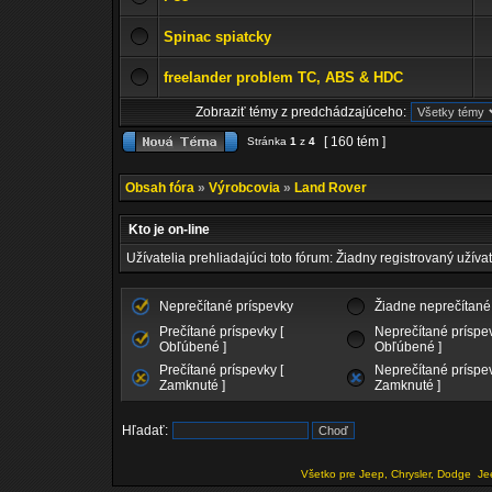
Spinac spiatcky
freelander problem TC, ABS & HDC
Zobraziť témy z predchádzajúceho:
[ 160 tém ]
Stránka
1
z
4
Obsah fóra
»
Výrobcovia
»
Land Rover
Kto je on-line
Užívatelia prehliadajúci toto fórum: Žiadny registrovaný užívat
Neprečítané príspevky
Žiadne neprečítané
Prečítané príspevky [
Neprečítané príspev
Obľúbené ]
Obľúbené ]
Prečítané príspevky [
Neprečítané príspev
Zamknuté ]
Zamknuté ]
Hľadať:
Všetko pre Jeep, Chrysler, Dodge
Je