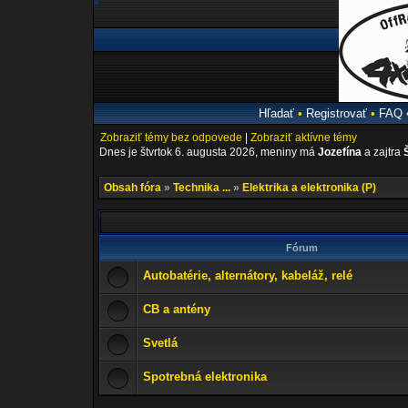
Hľadať
•
Registrovať
•
FAQ
Zobraziť témy bez odpovede
|
Zobraziť aktívne témy
Dnes je štvrtok 6. augusta 2026, meniny má
Jozefína
a zajtra
Obsah fóra
»
Technika ...
»
Elektrika a elektronika (P)
Fórum
Autobatérie, alternátory, kabeláž, relé
CB a antény
Svetlá
Spotrebná elektronika