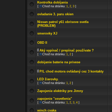
Kontrolka dobíjania
[
Choď na stránku:
1
,
2
,
3
]
ovladanie 3. paru okien
Nissan patrol y61 obrisove svetla
(PROBLEM)
smerovky XJ
OBD II
Aký vypínač / prepínač používate ?
[
Choď na stránku:
1
,
2
]
dobijanie baterie na privese
P/L chod motora ovládaný cez 3 kontakty
LED žiarovky.
[
Choď na stránku:
1
,
2
]
Zapojenie elektriky pre Jimny
zapojenie "osvetlenia"
[
Choď na stránku:
1
,
2
,
3
,
4
]
winch cvaka