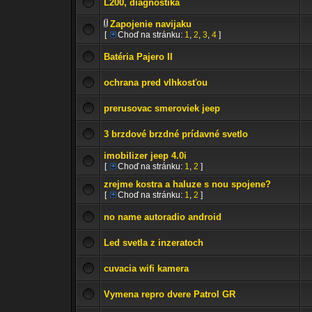
L200, diagnostika
Zapojenie navijaku
[
Choď na stránku:
1
,
2
,
3
,
4
]
Batéria Pajero II
ochrana pred vlhkosťou
prerusovac smeroviek jeep
3 brzdové brzdné prídavné svetlo
imobilizer jeep 4.0i
[
Choď na stránku:
1
,
2
]
zrejme kostra a haluze s nou spojene?
[
Choď na stránku:
1
,
2
]
no name autoradio android
Led svetla z inzeratoch
cuvacia wifi kamera
Vymena repro dvere Patrol GR