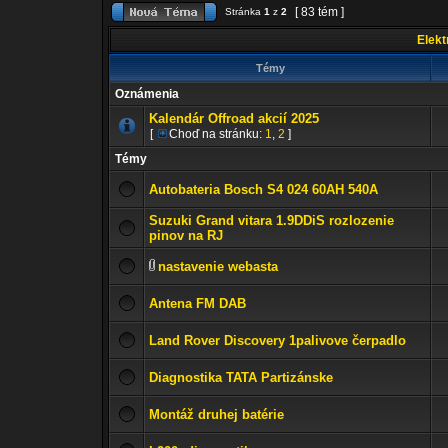
[ 83 tém ]
Stránka
1
z
2
Elektr
Témy
Oznámenia
Kalendár Offroad akcií 2025
[
Choď na stránku:
1
,
2
]
Témy
Autobateria Bosch S4 024 60AH 540A
Suzuki Grand vitara 1.9DDiS rozlozenie
pinov na RJ
nastavenie webasta
Antena FM DAB
Land Rover Discovery 1palivove čerpadlo
Diagnostika TATA Partizánske
Montáž druhej batérie