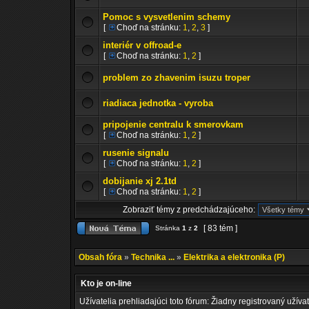
Pomoc s vysvetlenim schemy
[
Choď na stránku:
1
,
2
,
3
]
interiér v offroad-e
[
Choď na stránku:
1
,
2
]
problem zo zhavenim isuzu troper
riadiaca jednotka - vyroba
pripojenie centralu k smerovkam
[
Choď na stránku:
1
,
2
]
rusenie signalu
[
Choď na stránku:
1
,
2
]
dobijanie xj 2.1td
[
Choď na stránku:
1
,
2
]
Zobraziť témy z predchádzajúceho:
[ 83 tém ]
Stránka
1
z
2
Obsah fóra
»
Technika ...
»
Elektrika a elektronika (P)
Kto je on-line
Užívatelia prehliadajúci toto fórum: Žiadny registrovaný užívat