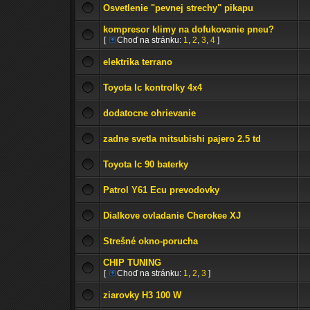
Osvetlenie "pevnej strechy" pikapu
kompresor klimy na dofukovanie pneu?
[
Choď na stránku:
1
,
2
,
3
,
4
]
elektrika terrano
Toyota lc kontrolky 4x4
dodatocne ohrievanie
zadne svetla mitsubishi pajero 2.5 td
Toyota lc 90 baterky
Patrol Y61 Ecu prevodovky
Dialkove ovladanie Cherokee XJ
Strešné okno-porucha
CHIP TUNING
[
Choď na stránku:
1
,
2
,
3
]
ziarovky H3 100 W