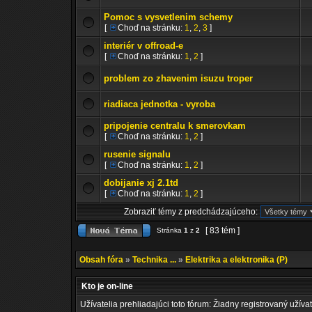
Pomoc s vysvetlenim schemy
[
Choď na stránku:
1
,
2
,
3
]
interiér v offroad-e
[
Choď na stránku:
1
,
2
]
problem zo zhavenim isuzu troper
riadiaca jednotka - vyroba
pripojenie centralu k smerovkam
[
Choď na stránku:
1
,
2
]
rusenie signalu
[
Choď na stránku:
1
,
2
]
dobijanie xj 2.1td
[
Choď na stránku:
1
,
2
]
Zobraziť témy z predchádzajúceho:
[ 83 tém ]
Stránka
1
z
2
Obsah fóra
»
Technika ...
»
Elektrika a elektronika (P)
Kto je on-line
Užívatelia prehliadajúci toto fórum: Žiadny registrovaný užívat