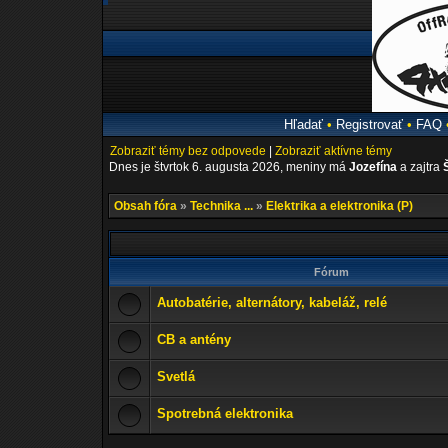
Hľadať
•
Registrovať
•
FAQ
Zobraziť témy bez odpovede
|
Zobraziť aktívne témy
Dnes je štvrtok 6. augusta 2026, meniny má
Jozefína
a zajtra
Obsah fóra
»
Technika ...
»
Elektrika a elektronika (P)
Fórum
Autobatérie, alternátory, kabeláž, relé
CB a antény
Svetlá
Spotrebná elektronika