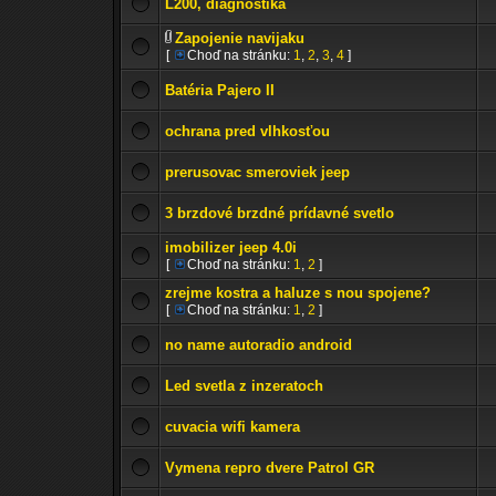
L200, diagnostika
Zapojenie navijaku
[
Choď na stránku:
1
,
2
,
3
,
4
]
Batéria Pajero II
ochrana pred vlhkosťou
prerusovac smeroviek jeep
3 brzdové brzdné prídavné svetlo
imobilizer jeep 4.0i
[
Choď na stránku:
1
,
2
]
zrejme kostra a haluze s nou spojene?
[
Choď na stránku:
1
,
2
]
no name autoradio android
Led svetla z inzeratoch
cuvacia wifi kamera
Vymena repro dvere Patrol GR