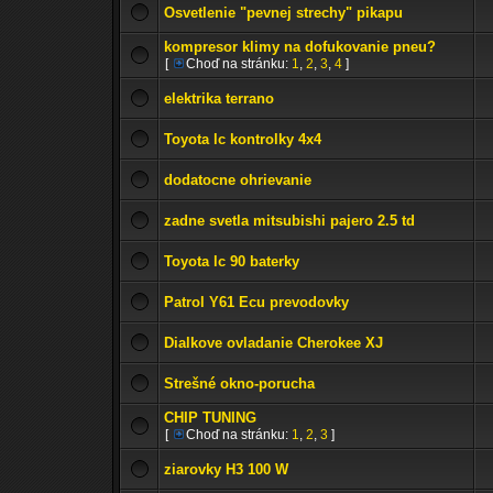
Osvetlenie "pevnej strechy" pikapu
kompresor klimy na dofukovanie pneu?
[
Choď na stránku:
1
,
2
,
3
,
4
]
elektrika terrano
Toyota lc kontrolky 4x4
dodatocne ohrievanie
zadne svetla mitsubishi pajero 2.5 td
Toyota lc 90 baterky
Patrol Y61 Ecu prevodovky
Dialkove ovladanie Cherokee XJ
Strešné okno-porucha
CHIP TUNING
[
Choď na stránku:
1
,
2
,
3
]
ziarovky H3 100 W