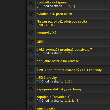
Kontrolka dobíjania
[
Choď na stránku:
1
,
2
,
3
]
ovladanie 3. paru okien
Nissan patrol y61 obrisove svetla
(PROBLEM)
smerovky XJ
OBD II
Aký vypínač / prepínač používate ?
[
Choď na stránku:
1
,
2
]
dobijanie baterie na privese
P/L chod motora ovládaný cez 3 kontakty
LED žiarovky.
[
Choď na stránku:
1
,
2
]
Zapojenie elektriky pre Jimny
zapojenie "osvetlenia"
[
Choď na stránku:
1
,
2
,
3
,
4
]
winch cvaka