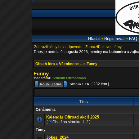
Hľadať
•
Registrovať
•
FAQ
Zobraziť témy bez odpovede
|
Zobraziť aktívne témy
Dnes je nedela 9. augusta 2026, meniny má
Lubomíra
a zajtr
Obsah fóra
»
Všeobecne ...
»
Funny
Funny
Moderátor:
Srdcom Offroadman
[ 232 tém ]
Stránka
1
z
5
Témy
Oznámenia
Kalendár Offroad akcií 2025
[
Choď na stránku:
1
,
2
]
Témy
Jokesi 2024