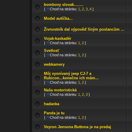
bombovy slovak........
[
Choď na stránku:
1
,
2
,
3
,
4
]
Model autíčka...
Živnostník dal výpověď líným poslancům ...
Vojak-kaskadér
[
Choď na stránku:
1
,
2
]
Svetlosť
[
Choď na stránku:
1
,
2
]
webkamery
Môj vysnívaný jeep CJ-7 a
Rubicon...konečne ich mám...
[
Choď na stránku:
1
,
2
]
Naša motoristická
[
Choď na stránku:
1
,
2
,
3
]
hadanka
Panda je tu
[
Choď na stránku:
1
,
2
]
Veyron Jensona Buttona je na predaj