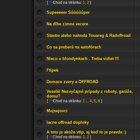
[
Choď na stránku:
1
,
2
]
Supeeeeer Súúúúúper
Na dlhe zimne vecere
Stastie alebo nahoda Touareg & Radoffroad
Co sa preberá na autofórach
Nieco o blondynkach . Treba vidiet !!!
Ftipek
Domace zvery a OFFROAD
Veselé/ Nezvyčajné prípady z roboty, garáže,
domu?
[
Choď na stránku:
1
...
4
,
5
,
6
]
Mojsejovci
lacne offroad doplnky
A toto je akože vtip, aj keď to je pravda :)
[
Choď na stránku:
1
,
2
]