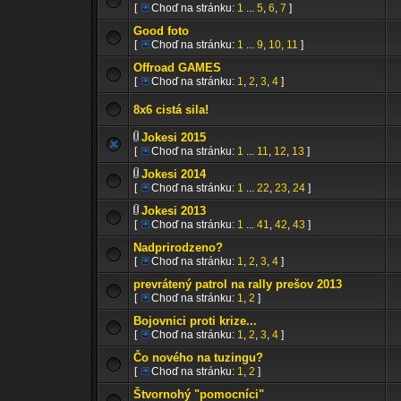
[
Choď na stránku:
1
...
5
,
6
,
7
]
Good foto
[
Choď na stránku:
1
...
9
,
10
,
11
]
Offroad GAMES
[
Choď na stránku:
1
,
2
,
3
,
4
]
8x6 cistá sila!
Jokesi 2015
[
Choď na stránku:
1
...
11
,
12
,
13
]
Jokesi 2014
[
Choď na stránku:
1
...
22
,
23
,
24
]
Jokesi 2013
[
Choď na stránku:
1
...
41
,
42
,
43
]
Nadprirodzeno?
[
Choď na stránku:
1
,
2
,
3
,
4
]
prevrátený patrol na rally prešov 2013
[
Choď na stránku:
1
,
2
]
Bojovnici proti krize...
[
Choď na stránku:
1
,
2
,
3
,
4
]
Čo nového na tuzingu?
[
Choď na stránku:
1
,
2
]
Štvornohý "pomocníci"