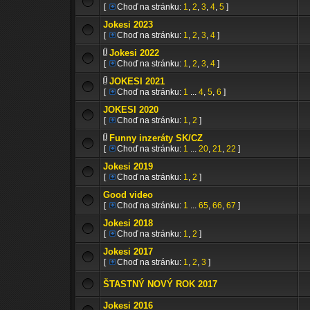
[
Choď na stránku:
1
,
2
,
3
,
4
,
5
]
Jokesi 2023
[
Choď na stránku:
1
,
2
,
3
,
4
]
Jokesi 2022
[
Choď na stránku:
1
,
2
,
3
,
4
]
JOKESI 2021
[
Choď na stránku:
1
...
4
,
5
,
6
]
JOKESI 2020
[
Choď na stránku:
1
,
2
]
Funny inzeráty SK/CZ
[
Choď na stránku:
1
...
20
,
21
,
22
]
Jokesi 2019
[
Choď na stránku:
1
,
2
]
Good video
[
Choď na stránku:
1
...
65
,
66
,
67
]
Jokesi 2018
[
Choď na stránku:
1
,
2
]
Jokesi 2017
[
Choď na stránku:
1
,
2
,
3
]
ŠTASTNÝ NOVÝ ROK 2017
Jokesi 2016