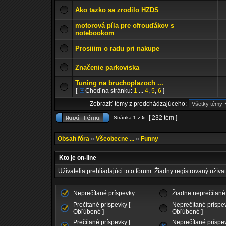
Ako tazko sa zrodilo HZDS
motorová píla pre ofrouďákov s
notebookom
Prosiiim o radu pri nakupe
Značenie parkoviska
Tuning na bruchoplazoch ...
[
Choď na stránku:
1
...
4
,
5
,
6
]
Zobraziť témy z predchádzajúceho:
[ 232 tém ]
Stránka
1
z
5
Obsah fóra
»
Všeobecne ...
»
Funny
Kto je on-line
Užívatelia prehliadajúci toto fórum: Žiadny registrovaný užívat
Neprečítané príspevky
Žiadne neprečítané
Prečítané príspevky [
Neprečítané príspev
Obľúbené ]
Obľúbené ]
Prečítané príspevky [
Neprečítané príspev