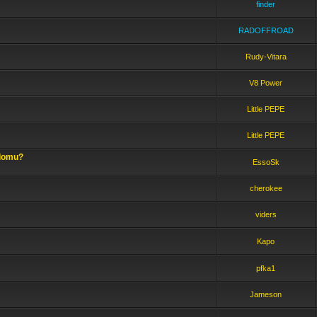
finder
RADOFFROAD
Rudy-Vitara
V8 Power
Little PEPE
Little PEPE
 domu?
EssoSk
cherokee
viders
Kapo
pfka1
Jameson