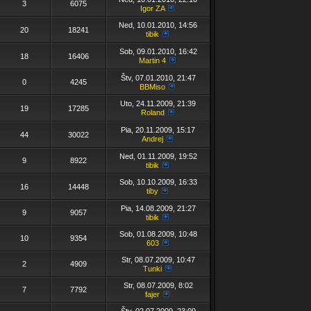
3
6075
Igor ZA
Ned, 10.01.2010, 14:56
20
18241
tibik
Sob, 09.01.2010, 16:42
18
16406
Martin 4
Štv, 07.01.2010, 21:47
0
4245
BBMiso
Uto, 24.11.2009, 21:39
19
17285
Roland
Pia, 20.11.2009, 15:17
44
30022
Andrej
Ned, 01.11.2009, 19:52
9
8922
tibik
Sob, 10.10.2009, 16:33
16
14448
tiby
Pia, 14.08.2009, 21:27
9
9057
tibik
Sob, 01.08.2009, 10:48
10
9354
603
Str, 08.07.2009, 10:47
2
4909
Tunki
Str, 08.07.2009, 8:02
7
7792
fajer