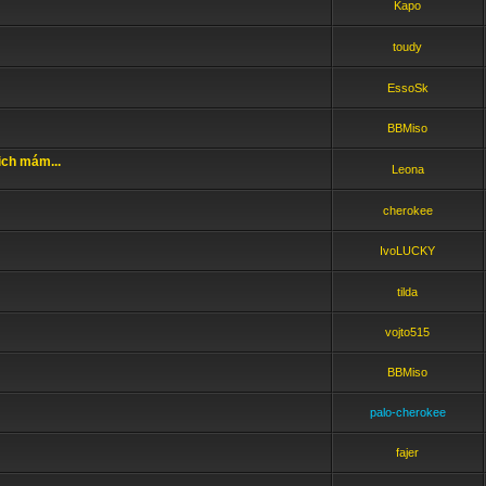
Kapo
toudy
EssoSk
BBMiso
ich mám...
Leona
cherokee
IvoLUCKY
tilda
vojto515
BBMiso
palo-cherokee
fajer