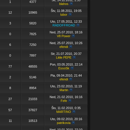
Str, 14.12.2011, 1:35
1
4377
blahos
Štv, 11.08.2011, 19:05
12
10965
lubor
Uto, 17.05.2011, 12:33
3
5820
RADOFFROAD
Ned, 25.07.2010, 18:16
0
7825
V8 Power
Ned, 25.07.2010, 10:26
6
7250
efendi
Str, 21.07.2010, 20:37
0
7897
Little PEPE
Pon, 03.05.2010, 22:14
77
48555
EssoSk
Pia, 09.04.2010, 21:44
2
5146
efendi
Uto, 23.02.2010, 11:19
8
8954
Martin
Ned, 21.02.2010, 16:16
27
21033
Fefe
Štv, 11.02.2010, 0:35
57
37827
MARTINO
Uto, 09.02.2010, 20:16
11
10513
patrikovia
Ned, 10.01.2010, 22:10