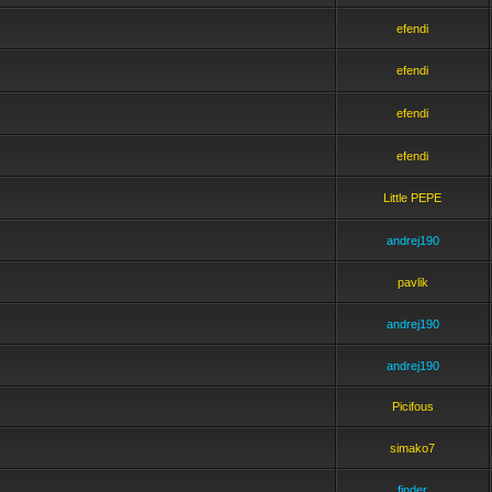
efendi
efendi
efendi
efendi
Little PEPE
andrej190
pavlik
andrej190
andrej190
Picifous
simako7
finder