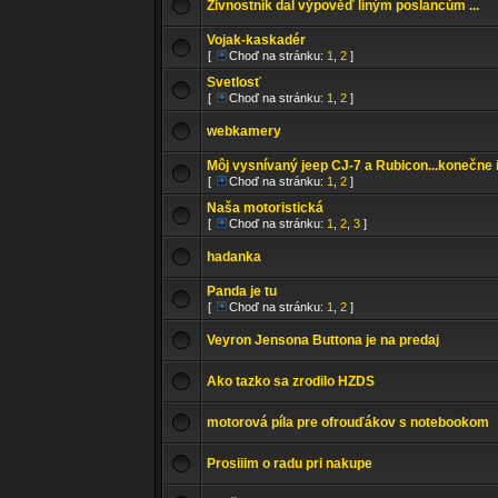
Živnostník dal výpověď líným poslancům ...
Vojak-kaskadér
[
Choď na stránku:
1
,
2
]
Svetlosť
[
Choď na stránku:
1
,
2
]
webkamery
Môj vysnívaný jeep CJ-7 a Rubicon...konečne 
[
Choď na stránku:
1
,
2
]
Naša motoristická
[
Choď na stránku:
1
,
2
,
3
]
hadanka
Panda je tu
[
Choď na stránku:
1
,
2
]
Veyron Jensona Buttona je na predaj
Ako tazko sa zrodilo HZDS
motorová píla pre ofrouďákov s notebookom
Prosiiim o radu pri nakupe