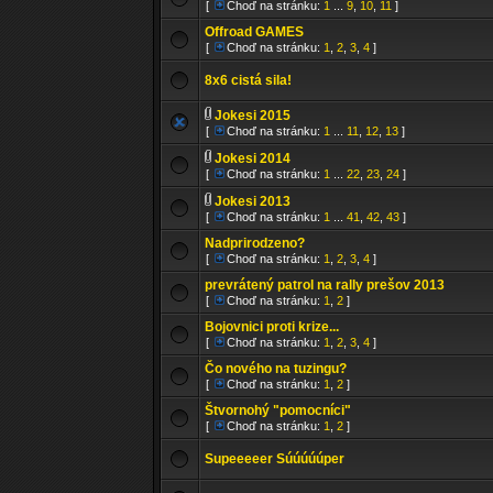
[
Choď na stránku:
1
...
9
,
10
,
11
]
Offroad GAMES
[
Choď na stránku:
1
,
2
,
3
,
4
]
8x6 cistá sila!
Jokesi 2015
[
Choď na stránku:
1
...
11
,
12
,
13
]
Jokesi 2014
[
Choď na stránku:
1
...
22
,
23
,
24
]
Jokesi 2013
[
Choď na stránku:
1
...
41
,
42
,
43
]
Nadprirodzeno?
[
Choď na stránku:
1
,
2
,
3
,
4
]
prevrátený patrol na rally prešov 2013
[
Choď na stránku:
1
,
2
]
Bojovnici proti krize...
[
Choď na stránku:
1
,
2
,
3
,
4
]
Čo nového na tuzingu?
[
Choď na stránku:
1
,
2
]
Štvornohý "pomocníci"
[
Choď na stránku:
1
,
2
]
Supeeeeer Súúúúúper