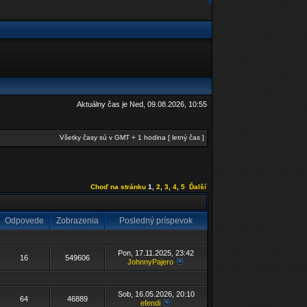
Aktuálny čas je Ned, 09.08.2026, 10:55
Všetky časy sú v GMT + 1 hodina [ letný čas ]
Choď na stránku
1
,
2
,
3
,
4
,
5
Ďalší
Odpovede
Zobrazenia
Posledný príspevok
Pon, 17.11.2025, 23:42
16
549606
JohnnyPajero
Sob, 16.05.2026, 20:10
64
46889
efendi