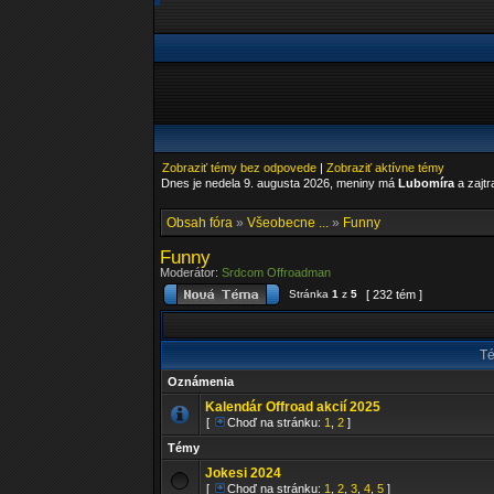
Zobraziť témy bez odpovede
|
Zobraziť aktívne témy
Dnes je nedela 9. augusta 2026, meniny má
Lubomíra
a zajt
Obsah fóra
»
Všeobecne ...
»
Funny
Funny
Moderátor:
Srdcom Offroadman
Stránka
1
z
5
[ 232 tém ]
T
Oznámenia
Kalendár Offroad akcií 2025
[
Choď na stránku:
1
,
2
]
Témy
Jokesi 2024
[
Choď na stránku:
1
,
2
,
3
,
4
,
5
]