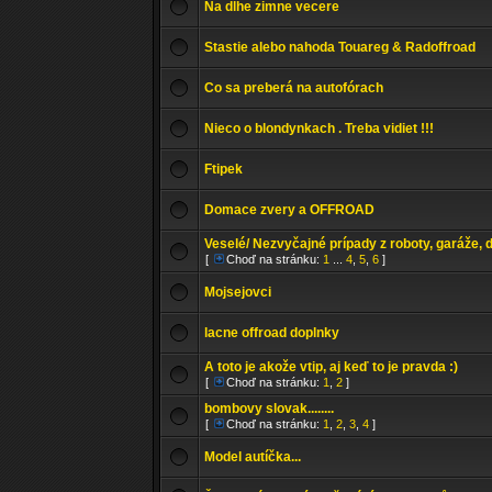
Na dlhe zimne vecere
Stastie alebo nahoda Touareg & Radoffroad
Co sa preberá na autofórach
Nieco o blondynkach . Treba vidiet !!!
Ftipek
Domace zvery a OFFROAD
Veselé/ Nezvyčajné prípady z roboty, garáže,
[
Choď na stránku:
1
...
4
,
5
,
6
]
Mojsejovci
lacne offroad doplnky
A toto je akože vtip, aj keď to je pravda :)
[
Choď na stránku:
1
,
2
]
bombovy slovak........
[
Choď na stránku:
1
,
2
,
3
,
4
]
Model autíčka...