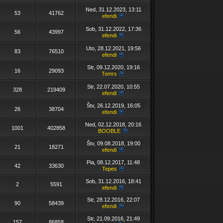
Ned, 31.12.2023, 13:11
53
41762
efendi
Sob, 31.12.2022, 17:36
56
43997
efendi
Uto, 28.12.2021, 19:56
83
76510
efendi
Str, 09.12.2020, 19:16
16
29093
Tomrs
Str, 22.07.2020, 10:55
328
219409
efendi
Štv, 26.12.2019, 16:05
26
38704
efendi
Ned, 02.12.2018, 20:16
1001
402858
BOOBLE
Štv, 09.08.2018, 19:00
21
18271
efendi
Pia, 08.12.2017, 11:48
42
33630
Tepes
Sob, 31.12.2016, 18:41
2
5591
efendi
Str, 28.12.2016, 22:07
90
58439
efendi
Str, 21.09.2016, 21:49
157
86858