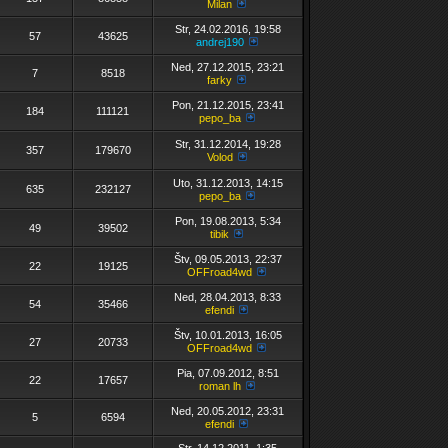
Milan
Str, 24.02.2016, 19:58
57
43625
andrej190
Ned, 27.12.2015, 23:21
7
8518
farky
Pon, 21.12.2015, 23:41
184
111121
pepo_ba
Str, 31.12.2014, 19:28
357
179670
Volod
Uto, 31.12.2013, 14:15
635
232127
pepo_ba
Pon, 19.08.2013, 5:34
49
39502
tibik
Štv, 09.05.2013, 22:37
22
19125
OFFroad4wd
Ned, 28.04.2013, 8:33
54
35466
efendi
Štv, 10.01.2013, 16:05
27
20733
OFFroad4wd
Pia, 07.09.2012, 8:51
22
17657
roman lh
Ned, 20.05.2012, 23:31
5
6594
efendi