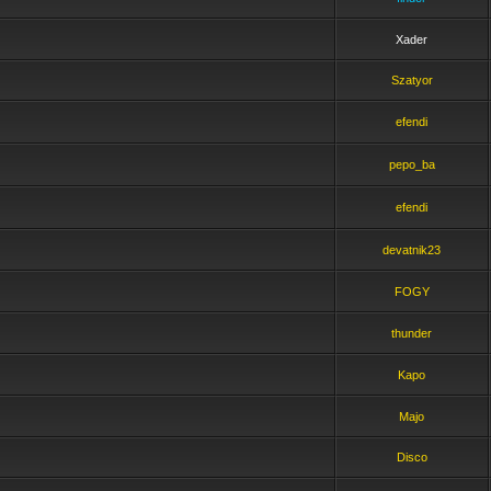
Xader
Szatyor
efendi
pepo_ba
efendi
devatnik23
FOGY
thunder
Kapo
Majo
Disco