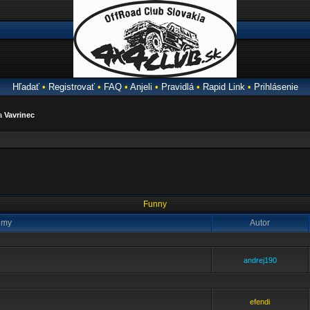
Hľadať
•
Registrovať
•
FAQ
•
Anjeli
•
Pravidlá
•
Rapid Link
•
Prihlásenie
ra
Vavrinec
Funny
émy
Autor
andrej190
efendi