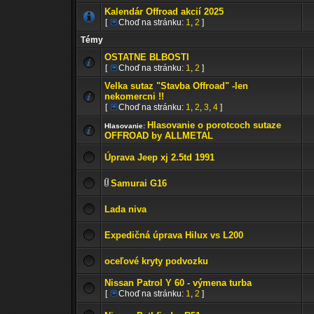
Kalendár Offroad akcií 2025
[
Choď na stránku:
1
,
2
]
Témy
OSTATNE BLBOSTI
[
Choď na stránku:
1
,
2
]
Velka sutaz "Stavba Offroad" -len
nekomercni !!
[
Choď na stránku:
1
,
2
,
3
,
4
]
Hlasovanie o porotcoch sutaze
Hlasovanie:
OFFROAD by ALLMETAL
Úprava Jeep xj 2.5td 1991
Samurai G16
Lada niva
Expedičná úprava Hilux vs L200
oceľové kryty podvozku
Nissan Patrol Y 60 - výmena turba
[
Choď na stránku:
1
,
2
]