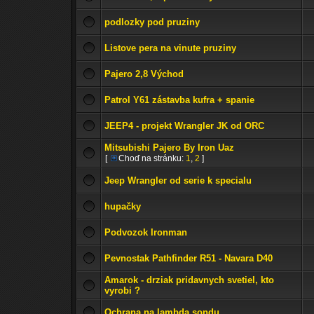
podlozky pod pruziny
Listove pera na vinute pruziny
Pajero 2,8 Východ
Patrol Y61 zástavba kufra + spanie
JEEP4 - projekt Wrangler JK od ORC
Mitsubishi Pajero By Iron Uaz
[
Choď na stránku:
1
,
2
]
Jeep Wrangler od serie k specialu
hupačky
Podvozok Ironman
Pevnostak Pathfinder R51 - Navara D40
Amarok - drziak pridavnych svetiel, kto
vyrobi ?
Ochrana na lambda sondu