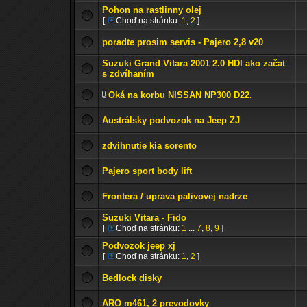
Pohon na rastlinny olej
[
Choď na stránku:
1
,
2
]
poradte prosim servis - Pajero 2,8 v20
Suzuki Grand Vitara 2001 2.0 HDI ako začať
s zdvíhaním
Oká na korbu NISSAN NP300 D22.
Austrálsky podvozok na Jeep ZJ
zdvihnutie kia sorento
Pajero sport body lift
Frontera / uprava palivovej nadrze
Suzuki Vitara - Fido
[
Choď na stránku:
1
...
7
,
8
,
9
]
Podvozok jeep xj
[
Choď na stránku:
1
,
2
]
Bedlock disky
ARO m461, 2 prevodovky