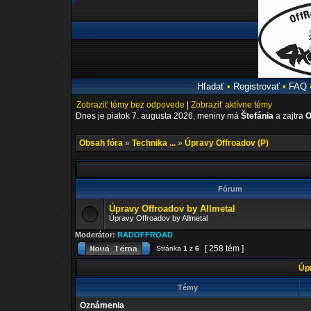
Hľadať
•
Registrovať
•
FAQ
Zobraziť témy bez odpovede
|
Zobraziť aktívne témy
Dnes je piatok 7. augusta 2026, meniny má
Štefánia
a zajtra
O
Obsah fóra
»
Technika ...
»
Úpravy Offroadov (P)
Fórum
Úpravy Offroadov by Allmetal
Úpravy Offroadov by Allmetal
Moderátor:
RADOFFROAD
[ 258 tém ]
Stránka
1
z
6
Úpr
Témy
Oznámenia