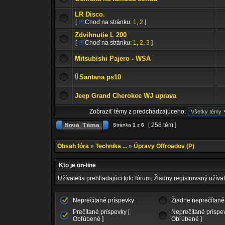
LR Disco.
[
Choď na stránku:
1
,
2
]
Zdvihnutie L 200
[
Choď na stránku:
1
,
2
,
3
]
Mitsubishi Pajero - WSA
Santana ps10
Jeep Grand Cherokee WJ uprava
Zobraziť témy z predchádzajúceho:
[ 258 tém ]
Stránka
1
z
6
Obsah fóra
»
Technika ...
»
Úpravy Offroadov (P)
Kto je on-line
Užívatelia prehliadajúci toto fórum: Žiadny registrovaný užívat
Neprečítané príspevky
Žiadne neprečítané
Prečítané príspevky [
Neprečítané príspev
Obľúbené ]
Obľúbené ]