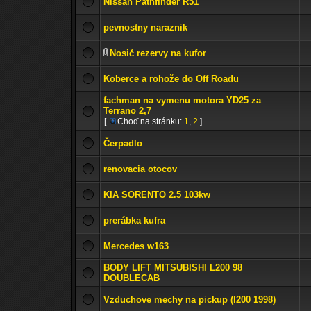
Nissan Pathfinder R51
pevnostny naraznik
Nosič rezervy na kufor
Koberce a rohože do Off Roadu
fachman na vymenu motora YD25 za
Terrano 2,7
[
Choď na stránku:
1
,
2
]
Čerpadlo
renovacia otocov
KIA SORENTO 2.5 103kw
prerábka kufra
Mercedes w163
BODY LIFT MITSUBISHI L200 98
DOUBLECAB
Vzduchove mechy na pickup (l200 1998)